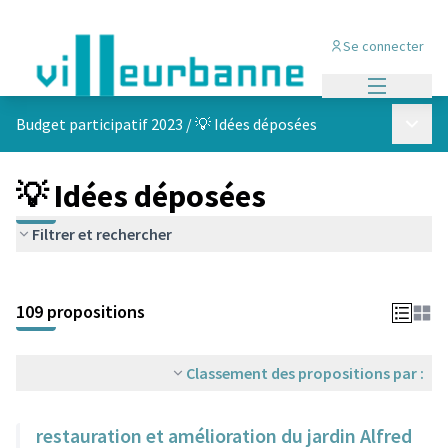
Se connecter
Menu princi
Menu p
Budget participatif 2023
/
💡 Idées déposées
💡 Idées déposées
Filtrer et rechercher
Passer la carte
Leaflet
|
©
OpenStreetMap
contributors
L'élément suivant est une carte qui présente les éléments de cet
+
109 propositions
−
Classement des propositions par :
restauration et amélioration du jardin Alfred