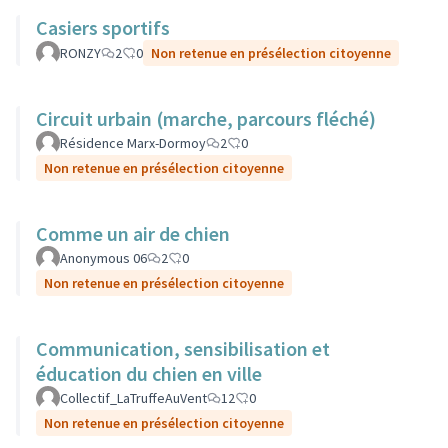
Casiers sportifs
RONZY
2
0
Non retenue en présélection citoyenne
Circuit urbain (marche, parcours fléché)
Résidence Marx-Dormoy
2
0
Non retenue en présélection citoyenne
Comme un air de chien
Anonymous 06
2
0
Non retenue en présélection citoyenne
Communication, sensibilisation et
éducation du chien en ville
Collectif_LaTruffeAuVent
12
0
Non retenue en présélection citoyenne