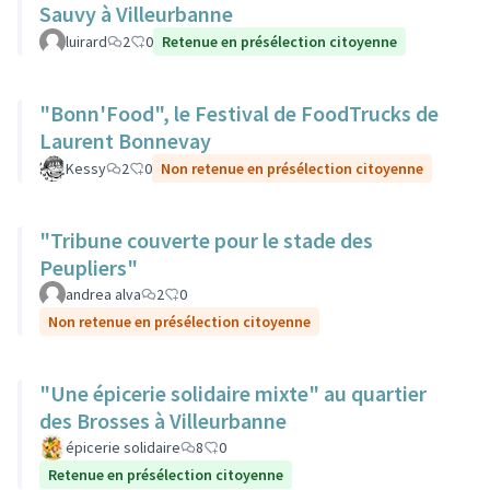
Sauvy à Villeurbanne
luirard
2
0
Retenue en présélection citoyenne
"Bonn'Food", le Festival de FoodTrucks de
Laurent Bonnevay
Kessy
2
0
Non retenue en présélection citoyenne
"Tribune couverte pour le stade des
Peupliers"
andrea alva
2
0
Non retenue en présélection citoyenne
"Une épicerie solidaire mixte" au quartier
des Brosses à Villeurbanne
épicerie solidaire
8
0
Retenue en présélection citoyenne