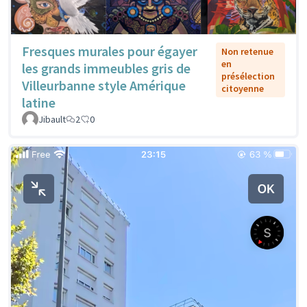
Fresques murales pour égayer
Non retenue
en
les grands immeubles gris de
présélection
Villeurbanne style Amérique
citoyenne
latine
Jibault
2
0