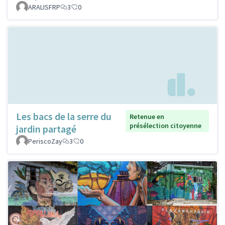
ARALISFRP
3
0
Les bacs de la serre du
Retenue en
présélection citoyenne
jardin partagé
PeriscoZay
3
0