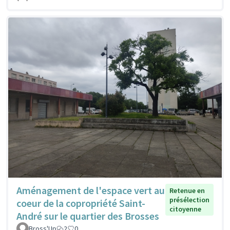
Aménagement de l'espace vert au
Retenue en
présélection
coeur de la copropriété Saint-
citoyenne
André sur le quartier des Brosses
Bross'Up
2
0