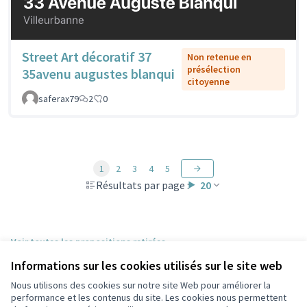
Street Art décoratif 37
Non retenue en
présélection
35avenu augustes blanqui
citoyenne
saferax79
2
0
1
2
3
4
5
Résultats par page :
20
Voir toutes les propositions retirées
Informations sur les cookies utilisés sur le site web
Nous utilisons des cookies sur notre site Web pour améliorer la
Conditions d'utilisation
performance et les contenus du site. Les cookies nous permettent
Paramètres des cookies