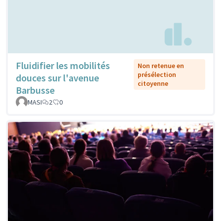
Fluidifier les mobilités
Non retenue en
présélection
douces sur l'avenue
citoyenne
Barbusse
MASI
2
0