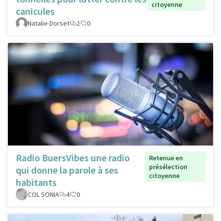
citoyenne
canicules
Natalie Dorset
2
0
Radio BuersVibes une radio
Retenue en
présélection
qui donne la parole à ses
citoyenne
habitants
COL SONIA
4
0