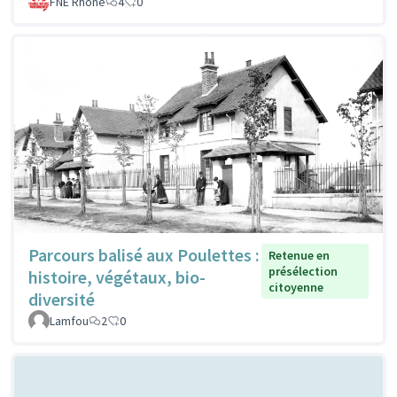
FNE Rhone
4
0
Parcours balisé aux Poulettes :
Retenue en
présélection
histoire, végétaux, bio-
citoyenne
diversité
Lamfou
2
0