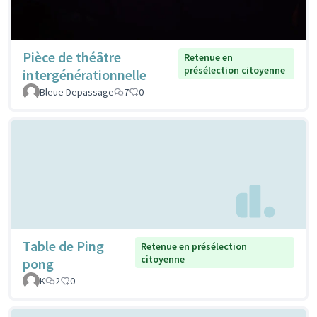
Pièce de théâtre
Retenue en
présélection citoyenne
intergénérationnelle
Bleue Depassage
7
0
Table de Ping
Retenue en présélection
citoyenne
pong
K
2
0