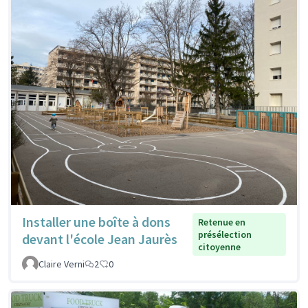
Installer une boîte à dons
Retenue en
présélection
devant l'école Jean Jaurès
citoyenne
Claire Verni
2
0