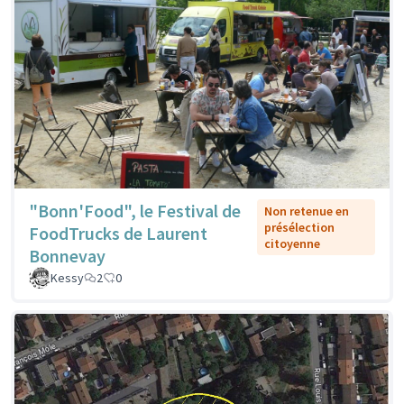
"Bonn'Food", le Festival de
Non retenue en
présélection
FoodTrucks de Laurent
citoyenne
Bonnevay
Kessy
2
0