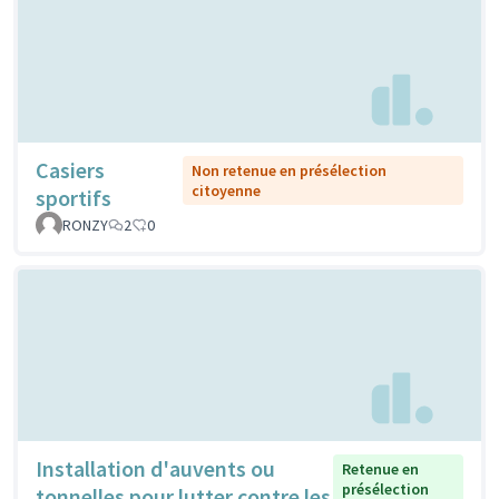
Casiers
Non retenue en présélection
citoyenne
sportifs
RONZY
2
0
Installation d'auvents ou
Retenue en
présélection
tonnelles pour lutter contre les