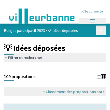
Se connecter
Menu princi
Menu p
Budget participatif 2023
/
💡 Idées déposées
💡 Idées déposées
Filtrer et rechercher
Passer la carte
Leaflet
|
©
OpenStreetMap
contributors
L'élément suivant est une carte qui présente les éléments de cet
+
109 propositions
−
Classement des propositions par :