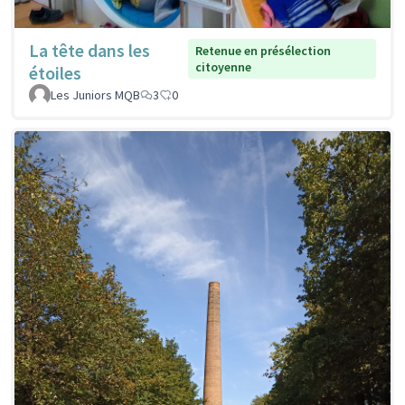
La tête dans les
Retenue en présélection
citoyenne
étoiles
Les Juniors MQB
3
0