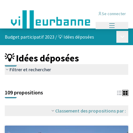
Se connecter
Menu princi
Menu p
Budget participatif 2023
/
💡 Idées déposées
💡 Idées déposées
Filtrer et rechercher
Passer la carte
Leaflet
|
©
OpenStreetMap
contributors
L'élément suivant est une carte qui présente les éléments de cet
+
109 propositions
−
Classement des propositions par :