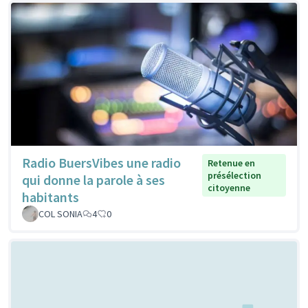
Radio BuersVibes une radio
Retenue en
présélection
qui donne la parole à ses
citoyenne
habitants
COL SONIA
4
0