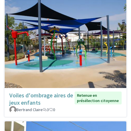
Voiles d'ombrage aires de
Retenue en
présélection citoyenne
jeux enfants
Bertrand Claire
3
0