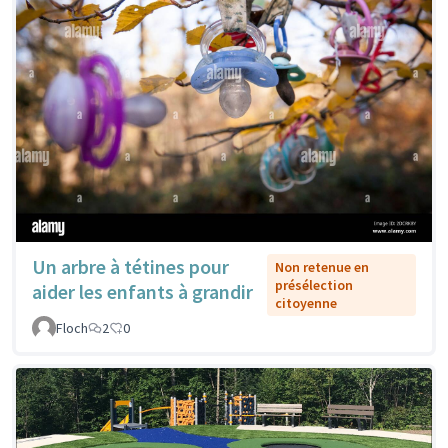
Un arbre à tétines pour
Non retenue en
présélection
aider les enfants à grandir
citoyenne
Floch
2
0