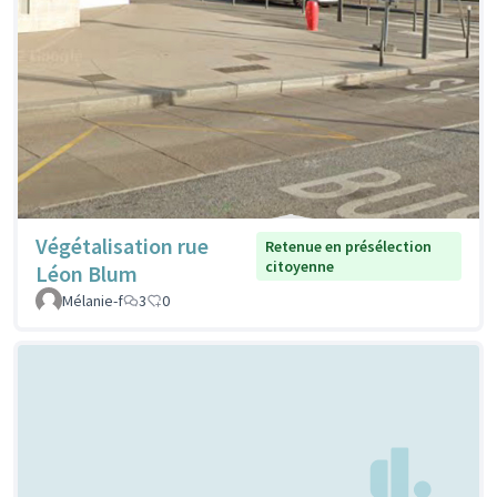
Végétalisation rue
Retenue en présélection
citoyenne
Léon Blum
Mélanie-f
3
0