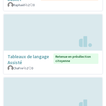
Raphaël
2
0
Tableaux de langage
Retenue en présélection
citoyenne
Assisté
ChaFre
2
0