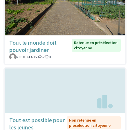
Tout le monde doit
Retenue en présélection
citoyenne
pouvoir jardiner
NOUGAT4069
2
0
Tout est possible pour
Non retenue en
présélection citoyenne
les jeunes