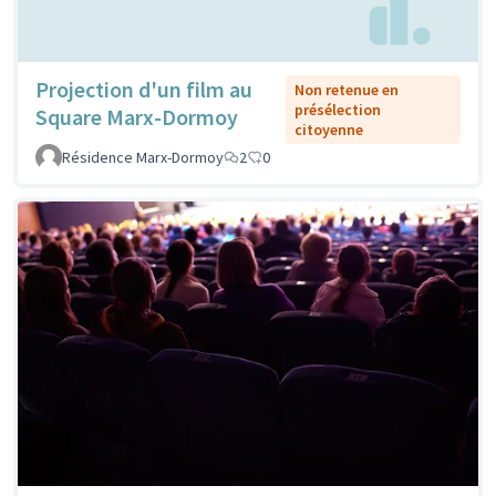
Projection d'un film au
Non retenue en
présélection
Square Marx-Dormoy
citoyenne
Résidence Marx-Dormoy
2
0