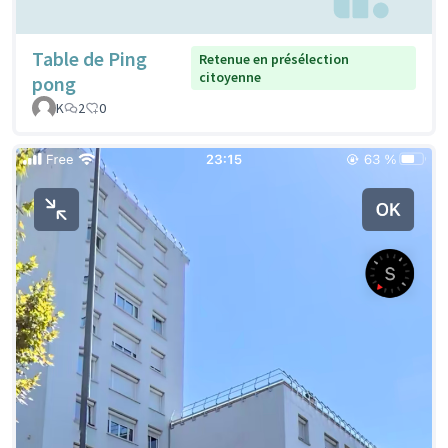
Table de Ping
Retenue en présélection
citoyenne
pong
K
2
0