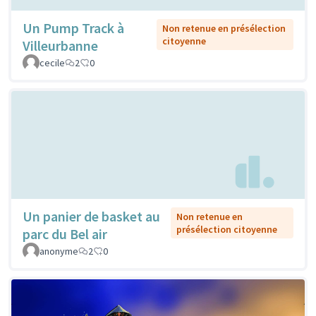
Un Pump Track à
Non retenue en présélection
citoyenne
Villeurbanne
cecile
2
0
Un panier de basket au
Non retenue en
présélection citoyenne
parc du Bel air
anonyme
2
0