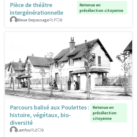
Pièce de théâtre
Retenue en
présélection citoyenne
intergénérationnelle
Bleue Depassage
7
0
Parcours balisé aux Poulettes :
Retenue en
présélection
histoire, végétaux, bio-
citoyenne
diversité
Lamfou
2
0