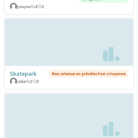
youyou
4
0
Skatepark
Non retenue en présélection citoyenne
Julia
2
0