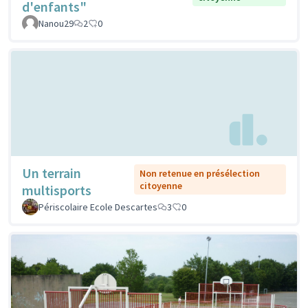
d'enfants"
Nanou29
2
0
Un terrain
Non retenue en présélection
citoyenne
multisports
Périscolaire Ecole Descartes
3
0