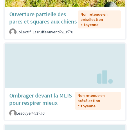
Ouverture partielle des
Non retenue en
présélection
parcs et squares aux chiens
citoyenne
Collectif_LaTruffeAuVent
13
0
Ombrager devant la MLIS
Non retenue en
présélection
pour respirer mieux
citoyenne
Lescuyer
2
0