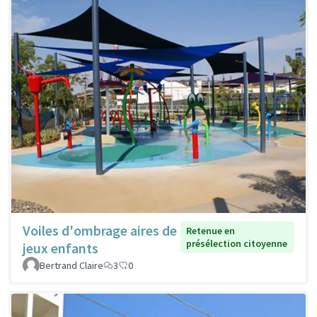
Voiles d'ombrage aires de
Retenue en
présélection citoyenne
jeux enfants
Bertrand Claire
3
0