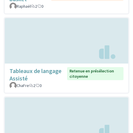
Raphaël
2
0
Tableaux de langage
Retenue en présélection
citoyenne
Assisté
ChaFre
2
0