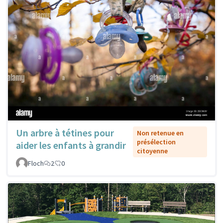
Un arbre à tétines pour
Non retenue en
présélection
aider les enfants à grandir
citoyenne
Floch
2
0