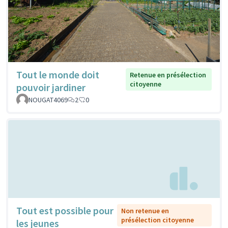
Tout le monde doit
Retenue en présélection
citoyenne
pouvoir jardiner
NOUGAT4069
2
0
Tout est possible pour
Non retenue en
présélection citoyenne
les jeunes