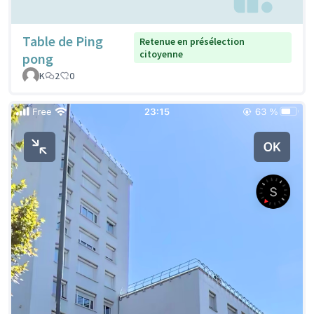
Table de Ping
Retenue en présélection
citoyenne
pong
K
2
0