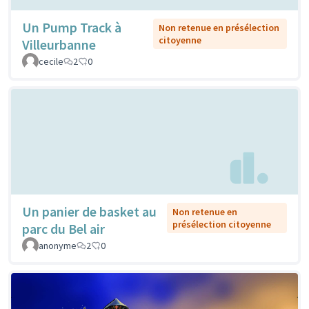
Un Pump Track à
Non retenue en présélection
citoyenne
Villeurbanne
cecile
2
0
Un panier de basket au
Non retenue en
présélection citoyenne
parc du Bel air
anonyme
2
0