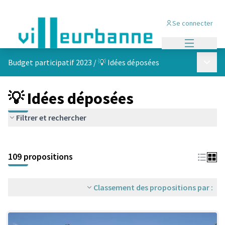
Se connecter
Menu princi
Menu p
Budget participatif 2023
/
💡 Idées déposées
💡 Idées déposées
Filtrer et rechercher
Passer la carte
Leaflet
|
©
OpenStreetMap
contributors
L'élément suivant est une carte qui présente les éléments de cet
+
109 propositions
−
Classement des propositions par :