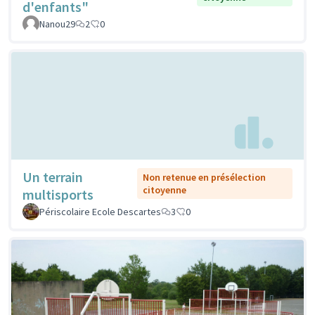
d'enfants"
Nanou29
2
0
Un terrain
Non retenue en présélection
citoyenne
multisports
Périscolaire Ecole Descartes
3
0