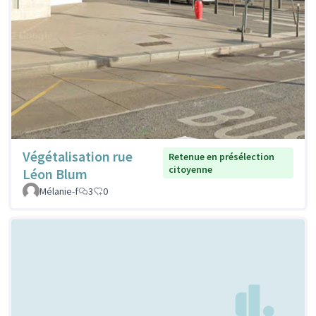
Végétalisation rue
Retenue en présélection
citoyenne
Léon Blum
Mélanie-f
3
0