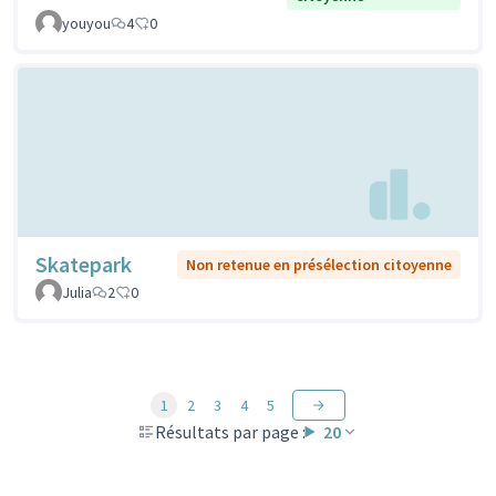
youyou
4
0
Skatepark
Non retenue en présélection citoyenne
Julia
2
0
1
2
3
4
5
Résultats par page :
20