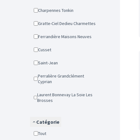
Charpennes Tonkin
Gratte-Ciel Dedieu Charmettes
Ferrandière Maisons Neuves
Cusset
Saint-Jean
Perralière Grandclément
Cyprian
Laurent Bonnevay La Soie Les
Brosses
Catégorie
Tout