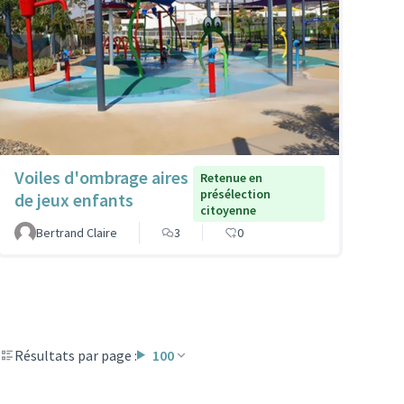
Voiles d'ombrage aires
Retenue en
présélection
de jeux enfants
citoyenne
Bertrand Claire
3
0
Résultats par page :
100