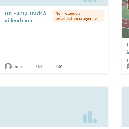
Un Pump Track à
Non retenue en
présélection citoyenne
Villeurbanne
cecile
2
0