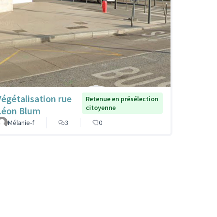
Végétalisation rue
Retenue en présélection
citoyenne
Léon Blum
Mélanie-f
3
0