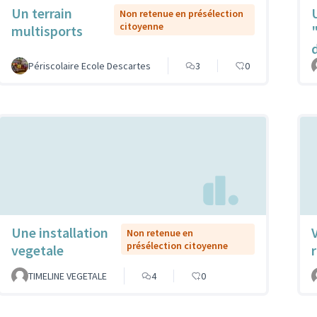
Un terrain
Non retenue en présélection
citoyenne
multisports
Périscolaire Ecole Descartes
3
0
Une installation
Non retenue en
présélection citoyenne
vegetale
TIMELINE VEGETALE
4
0