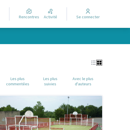
Rencontres
Activité
Se connecter
Leaflet
|
©
OpenStreetMap
contributors
e des points de carte. L'élément peut être utilisé avec un lecteur
Les plus
Les plus
Avec le plus
commentées
suivies
d'auteurs