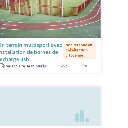
Un terrain multisport avec
Non retenue en
présélection
installation de bornes de
citoyenne
recharge usb
Periscolaire Jean Jaurès
2
0