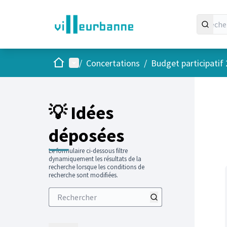
Accueil
Menu principal
/
Concertations
/
Budget participatif
Passer
L'élément
+
−
💡 Idées
déposées
Le formulaire ci-dessous filtre
dynamiquement les résultats de la
recherche lorsque les conditions de
recherche sont modifiées.