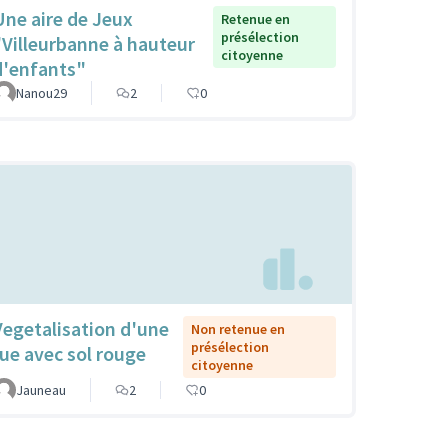
Une aire de Jeux
Retenue en
présélection
"Villeurbanne à hauteur
citoyenne
d'enfants"
Nanou29
2
0
Vegetalisation d'une
Non retenue en
présélection
rue avec sol rouge
citoyenne
Jauneau
2
0