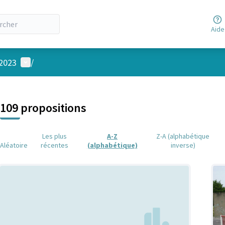
Aide
Menu utilisateur
 2023
/
 la carte
 suivant est une carte qui présente les éléments de cette page comm
109 propositions
Les plus
A-Z
Z-A (alphabétique
Aléatoire
récentes
(alphabétique)
inverse)