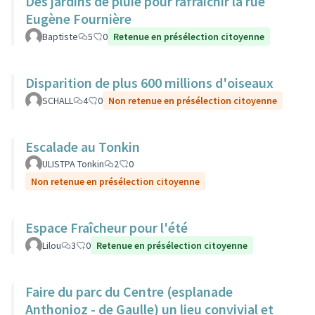
Des jardins de pluie pour rafraichir la rue
Eugène Fournière
Baptiste
5
0
Retenue en présélection citoyenne
Disparition de plus 600 millions d'oiseaux
SCHALL
4
0
Non retenue en présélection citoyenne
Escalade au Tonkin
ULISTPA Tonkin
2
0
Non retenue en présélection citoyenne
Espace Fraîcheur pour l'été
Lilou
3
0
Retenue en présélection citoyenne
Faire du parc du Centre (esplanade
Anthonioz - de Gaulle) un lieu convivial et