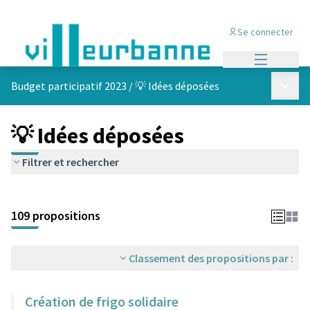
Se connecter
Menu princi
Menu p
Budget participatif 2023
/
💡 Idées déposées
💡 Idées déposées
Filtrer et rechercher
Passer la carte
Leaflet
|
©
OpenStreetMap
contributors
L'élément suivant est une carte qui présente les éléments de cet
+
109 propositions
−
Classement des propositions par :
Création de frigo solidaire