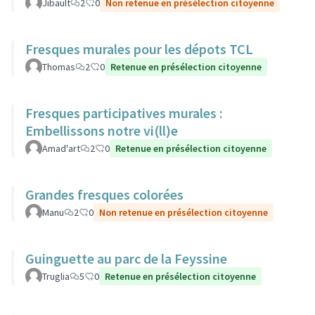
Jibault
2
0
Non retenue en présélection citoyenne
Fresques murales pour les dépots TCL
Thomas
2
0
Retenue en présélection citoyenne
Fresques participatives murales :
Embellissons notre vi(ll)e
Amad'art
2
0
Retenue en présélection citoyenne
Grandes fresques colorées
Manu
2
0
Non retenue en présélection citoyenne
Guinguette au parc de la Feyssine
Truglia
5
0
Retenue en présélection citoyenne