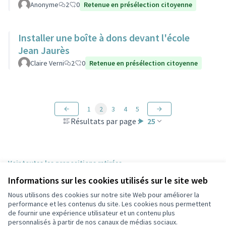
Anonyme
2
0
Retenue en présélection citoyenne
Installer une boîte à dons devant l'école
Jean Jaurès
Claire Verni
2
0
Retenue en présélection citoyenne
1
2
3
4
5
Résultats par page :
25
Voir toutes les propositions retirées
Informations sur les cookies utilisés sur le site web
Nous utilisons des cookies sur notre site Web pour améliorer la
Conditions d'utilisation
performance et les contenus du site. Les cookies nous permettent
Paramètres des cookies
de fournir une expérience utilisateur et un contenu plus
Participez Villeurbanne sur X
Participez Villeurbanne sur Facebook
Participez Villeurbanne sur Instagram
Participez Villeurbanne sur YouTube
personnalisés à partir de nos canaux de médias sociaux.