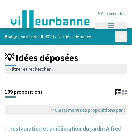
Se connecter
Menu princi
Menu p
Budget participatif 2023
/
💡 Idées déposées
💡 Idées déposées
Filtrer et rechercher
Passer la carte
Leaflet
|
©
OpenStreetMap
contributors
L'élément suivant est une carte qui présente les éléments de cet
+
109 propositions
−
Classement des propositions par :
restauration et amélioration du jardin Alfred