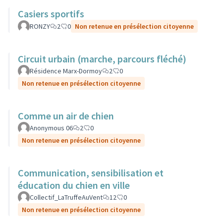
Casiers sportifs
RONZY
2
0
Non retenue en présélection citoyenne
Circuit urbain (marche, parcours fléché)
Résidence Marx-Dormoy
2
0
Non retenue en présélection citoyenne
Comme un air de chien
Anonymous 06
2
0
Non retenue en présélection citoyenne
Communication, sensibilisation et
éducation du chien en ville
Collectif_LaTruffeAuVent
12
0
Non retenue en présélection citoyenne