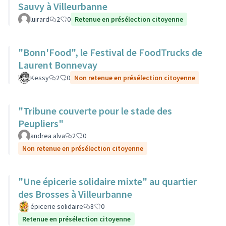
Sauvy à Villeurbanne
luirard
2
0
Retenue en présélection citoyenne
"Bonn'Food", le Festival de FoodTrucks de
Laurent Bonnevay
Kessy
2
0
Non retenue en présélection citoyenne
"Tribune couverte pour le stade des
Peupliers"
andrea alva
2
0
Non retenue en présélection citoyenne
"Une épicerie solidaire mixte" au quartier
des Brosses à Villeurbanne
épicerie solidaire
8
0
Retenue en présélection citoyenne