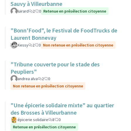
Sauvy à Villeurbanne
luirard
2
0
Retenue en présélection citoyenne
"Bonn'Food", le Festival de FoodTrucks de
Laurent Bonnevay
Kessy
2
0
Non retenue en présélection citoyenne
"Tribune couverte pour le stade des
Peupliers"
andrea alva
2
0
Non retenue en présélection citoyenne
"Une épicerie solidaire mixte" au quartier
des Brosses à Villeurbanne
épicerie solidaire
8
0
Retenue en présélection citoyenne