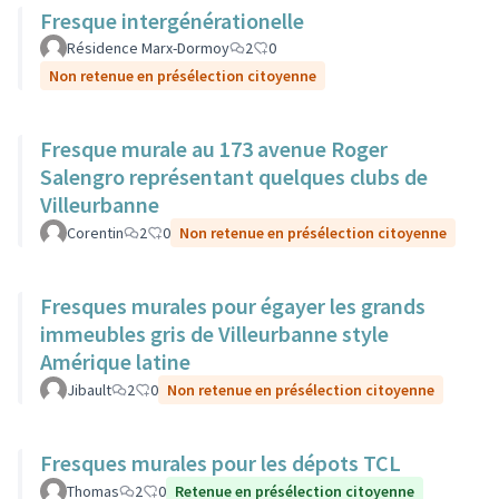
Fresque intergénérationelle
Résidence Marx-Dormoy
2
0
Non retenue en présélection citoyenne
Fresque murale au 173 avenue Roger
Salengro représentant quelques clubs de
Villeurbanne
Corentin
2
0
Non retenue en présélection citoyenne
Fresques murales pour égayer les grands
immeubles gris de Villeurbanne style
Amérique latine
Jibault
2
0
Non retenue en présélection citoyenne
Fresques murales pour les dépots TCL
Thomas
2
0
Retenue en présélection citoyenne