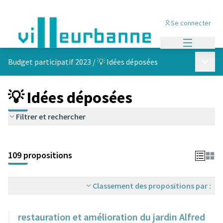
Se connecter
Menu princi
Menu p
Budget participatif 2023
/
💡 Idées déposées
💡 Idées déposées
Filtrer et rechercher
Passer la carte
Leaflet
|
©
OpenStreetMap
contributors
L'élément suivant est une carte qui présente les éléments de cet
+
109 propositions
−
Classement des propositions par :
restauration et amélioration du jardin Alfred