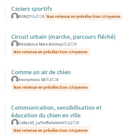
Casiers sportifs
RONZY
2
0
Non retenue en présélection citoyenne
Circuit urbain (marche, parcours fléché)
Résidence Marx-Dormoy
2
0
Non retenue en présélection citoyenne
Comme un air de chien
Anonymous 06
2
0
Non retenue en présélection citoyenne
Communication, sensibilisation et
éducation du chien en ville
Collectif_LaTruffeAuVent
12
0
Non retenue en présélection citoyenne