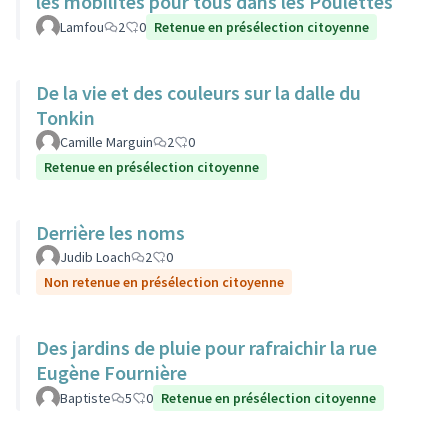
les mobilités pour tous dans les Poulettes
Lamfou
2
0
Retenue en présélection citoyenne
De la vie et des couleurs sur la dalle du
Tonkin
Camille Marguin
2
0
Retenue en présélection citoyenne
Derrière les noms
Judib Loach
2
0
Non retenue en présélection citoyenne
Des jardins de pluie pour rafraichir la rue
Eugène Fournière
Baptiste
5
0
Retenue en présélection citoyenne