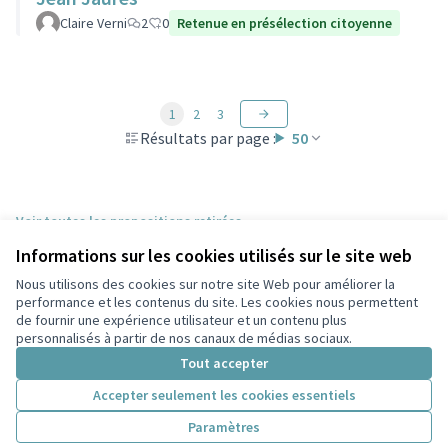
Claire Verni
2
0
Retenue en présélection citoyenne
1
2
3
Résultats par page :
50
Voir toutes les propositions retirées
Informations sur les cookies utilisés sur le site web
Nous utilisons des cookies sur notre site Web pour améliorer la
Conditions d'utilisation
performance et les contenus du site. Les cookies nous permettent
Paramètres des cookies
de fournir une expérience utilisateur et un contenu plus
Participez Villeurbanne sur X
Participez Villeurbanne sur Facebook
Participez Villeurbanne sur Instagram
Participez Villeurbanne sur YouTube
personnalisés à partir de nos canaux de médias sociaux.
(Lien externe)
(Lien externe)
(Lien externe)
(Lien externe)
Tout accepter
Accepter seulement les cookies essentiels
Licence Cre
(Lien extern
Paramètres
(Lien externe)
Site réalisé grâce au
logiciel libre Decidim
.