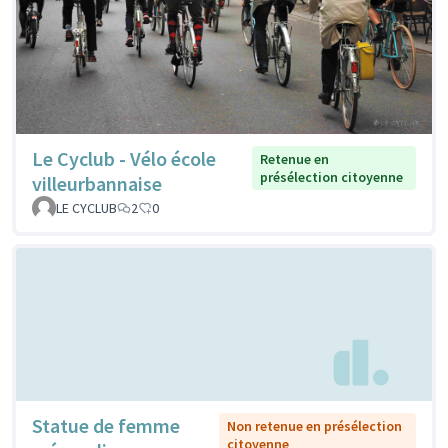
Le Cyclub - Vélo école
Retenue en
présélection citoyenne
villeurbannaise
LE CYCLUB
2
0
Statue de femme
Non retenue en présélection
citoyenne