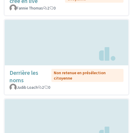
crée en live
Fannie Thomas
2
0
Derrière les
Non retenue en présélection
citoyenne
noms
Judib Loach
2
0