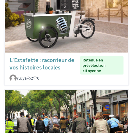
L'Estafette : raconteur de
Retenue en
présélection
vos histoires locales
citoyenne
Yuliya
2
0