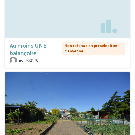
Au moins UNE
Non retenue en présélection
citoyenne
balançoire
Imen
2
0