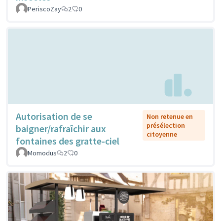
PeriscoZay
2
0
Autorisation de se
Non retenue en
présélection
baigner/rafraîchir aux
citoyenne
fontaines des gratte-ciel
Momodus
2
0