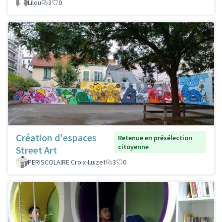
Lilou
3
0
Création d'espaces
Retenue en présélection
citoyenne
Street Art
PERISCOLAIRE Croix-Luizet
3
0