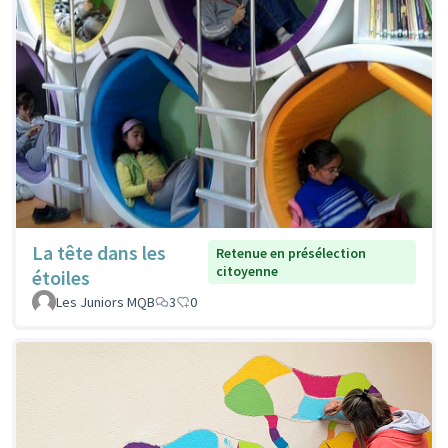
La tête dans les
Retenue en présélection
citoyenne
étoiles
Les Juniors MQB
3
0