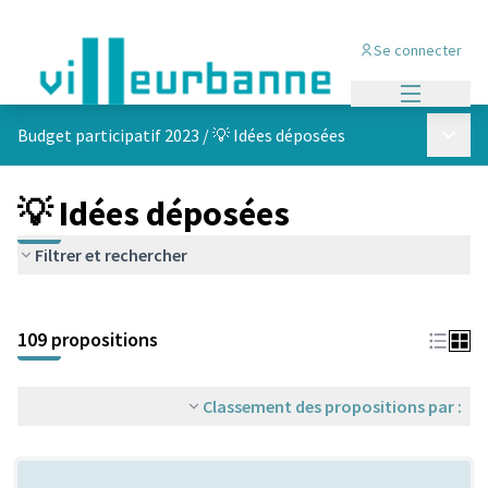
Se connecter
Menu princi
Menu p
Budget participatif 2023
/
💡 Idées déposées
💡 Idées déposées
Filtrer et rechercher
Passer la carte
Leaflet
|
©
OpenStreetMap
contributors
L'élément suivant est une carte qui présente les éléments de cet
+
109 propositions
−
Classement des propositions par :