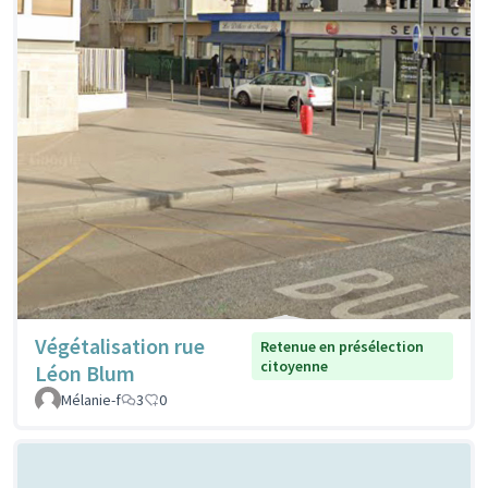
Végétalisation rue
Retenue en présélection
citoyenne
Léon Blum
Mélanie-f
3
0