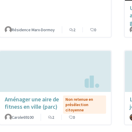
Résidence Marx-Dormoy
2
0
Aménager une aire de
Non retenue en
présélection
fitness en ville (parc)
citoyenne
Carole69100
2
0