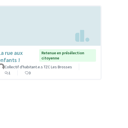
La rue aux
Retenue en présélection
citoyenne
enfants !
Collectif d'habitant.e.s TZC Les Brosses
1
0