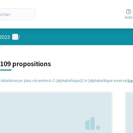
Aide
Menu utilisateur
 2023
/
 la carte
 suivant est une carte qui présente les éléments de cette page comm
109 propositions
Aléatoire
Les plus récentes
A-Z (alphabétique)
Z-A (alphabétique inverse)
Le