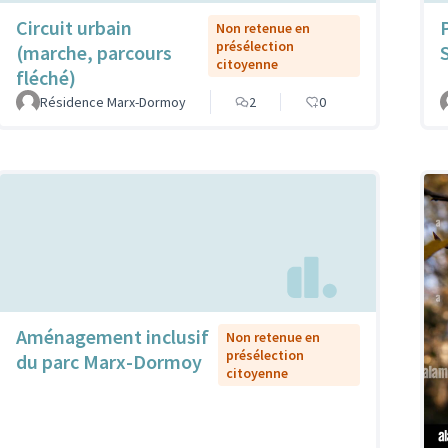
Circuit urbain
Non retenue en
présélection
(marche, parcours
citoyenne
fléché)
Résidence Marx-Dormoy
2
0
Aménagement inclusif
Non retenue en
présélection
du parc Marx-Dormoy
citoyenne