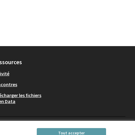
ssources
ivité
ncontres
écharger les fichiers
en Data
Participez Villeurbanne sur X
Participez Villeurbanne sur Fac
Participez Villeurbanne su
Participez Villeurban
Tout accepter