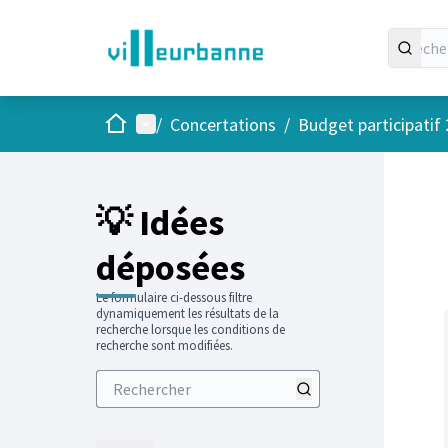
Accueil
Menu principal
/
Concertations
/
Budget participatif
Passer
L'élément
+
−
💡 Idées
déposées
Le formulaire ci-dessous filtre
dynamiquement les résultats de la
recherche lorsque les conditions de
recherche sont modifiées.