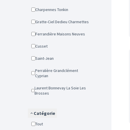
Charpennes Tonkin
Gratte-Ciel Dedieu Charmettes
Ferrandière Maisons Neuves
Cusset
Saint-Jean
Perralière Grandclément
Cyprian
Laurent Bonnevay La Soie Les
Brosses
Catégorie
Tout