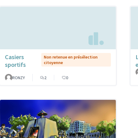
Casiers
Non retenue en présélection
citoyenne
sportifs
RONZY
2
0