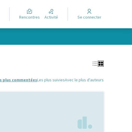
Rencontres
Activité
Se connecter
Leaflet
|
©
OpenStreetMap
contributors
e des points de carte. L'élément peut être utilisé avec un lecteur
s plus commentées
Les plus suivies
Avec le plus d'auteurs