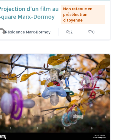
Projection d'un film au
Non retenue en
présélection
Square Marx-Dormoy
citoyenne
Résidence Marx-Dormoy
2
0