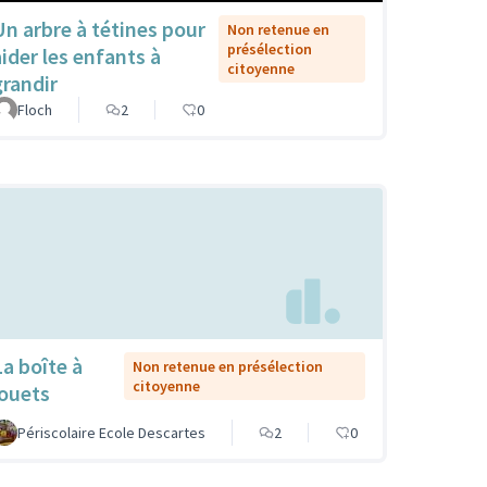
Un arbre à tétines pour
Non retenue en
présélection
aider les enfants à
citoyenne
grandir
Floch
2
0
La boîte à
Non retenue en présélection
citoyenne
jouets
Périscolaire Ecole Descartes
2
0