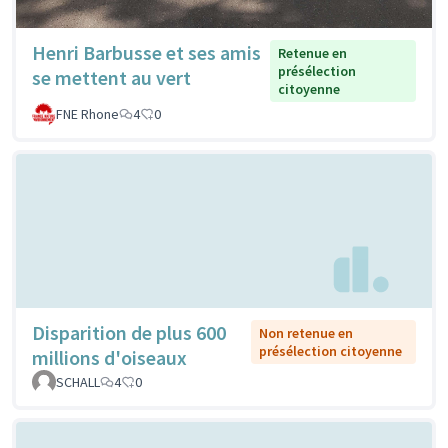
Henri Barbusse et ses amis
Retenue en
présélection
se mettent au vert
citoyenne
FNE Rhone
4
0
Disparition de plus 600
Non retenue en
présélection citoyenne
millions d'oiseaux
SCHALL
4
0