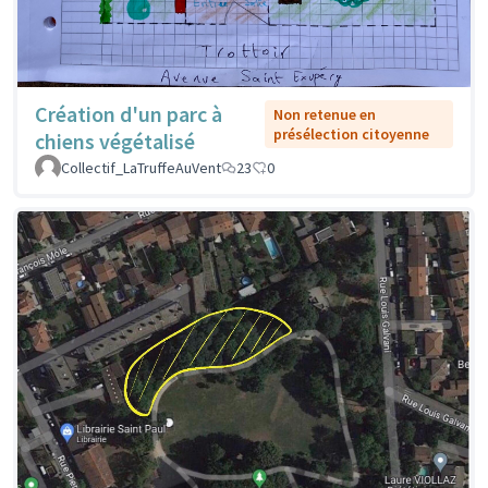
Création d'un parc à
Non retenue en
présélection citoyenne
chiens végétalisé
Collectif_LaTruffeAuVent
23
0