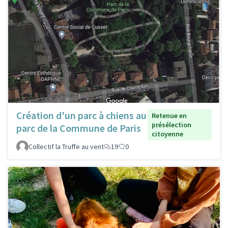
Création d'un parc à chiens au
Retenue en
présélection
parc de la Commune de Paris
citoyenne
Collectif la Truffe au vent
19
0