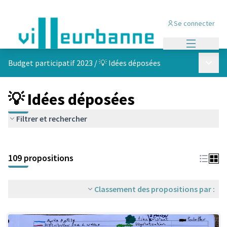
Se connecter
Menu princi
Menu p
Budget participatif 2023
/
💡 Idées déposées
💡 Idées déposées
Filtrer et rechercher
Passer la carte
Leaflet
|
©
OpenStreetMap
contributors
L'élément suivant est une carte qui présente les éléments de cet
+
109 propositions
−
Classement des propositions par :