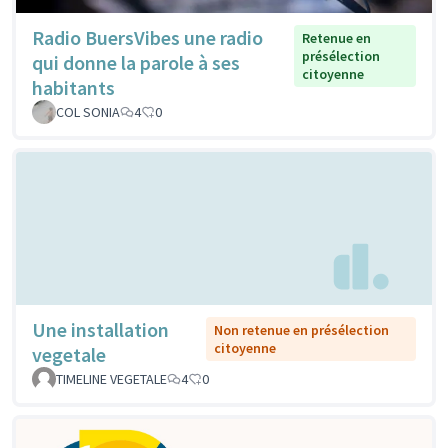
Radio BuersVibes une radio
Retenue en
présélection
qui donne la parole à ses
citoyenne
habitants
COL SONIA
4
0
Une installation
Non retenue en présélection
citoyenne
vegetale
TIMELINE VEGETALE
4
0