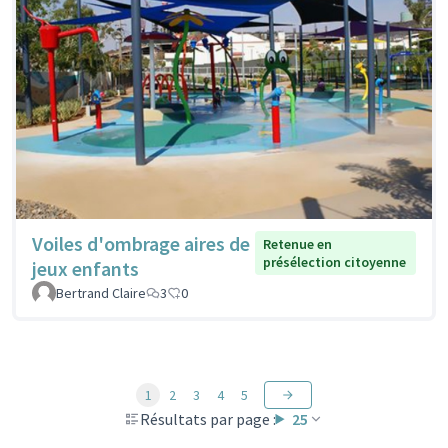
Voiles d'ombrage aires de
Retenue en
présélection citoyenne
jeux enfants
Bertrand Claire
3
0
1
2
3
4
5
Résultats par page :
25