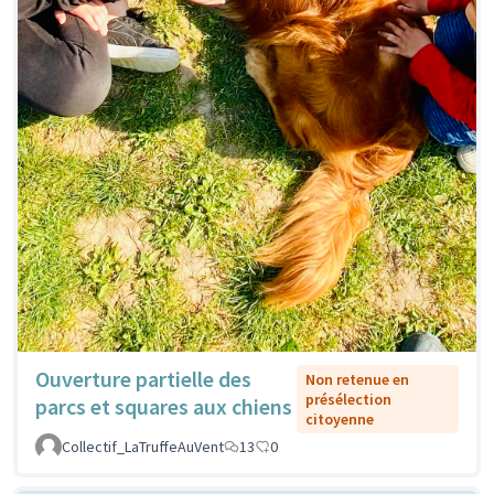
Ouverture partielle des
Non retenue en
présélection
parcs et squares aux chiens
citoyenne
Collectif_LaTruffeAuVent
13
0