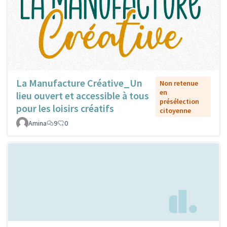
La Manufacture Créative_Un
Non retenue
en
lieu ouvert et accessible à tous
présélection
pour les loisirs créatifs
citoyenne
Amina
9
0