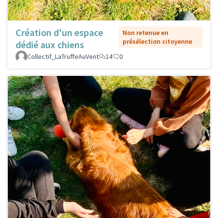
Création d'un espace
Non retenue en
présélection citoyenne
dédié aux chiens
Collectif_LaTruffeAuVent
14
0