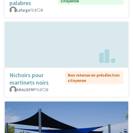
citoyenne
palabres
Lafarge
3
0
Nichoirs pour
Non retenue en présélection
citoyenne
martinets noirs
ARALISFRP
3
0