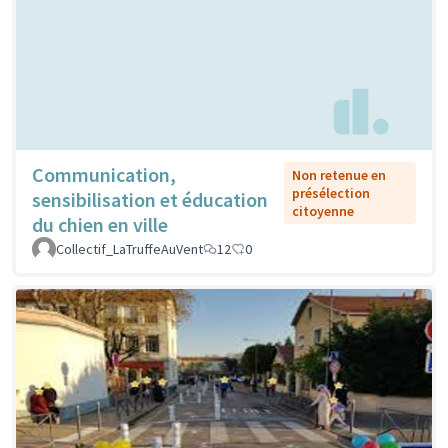
Communication,
Non retenue en
présélection
sensibilisation et éducation
citoyenne
du chien en ville
Collectif_LaTruffeAuVent
12
0