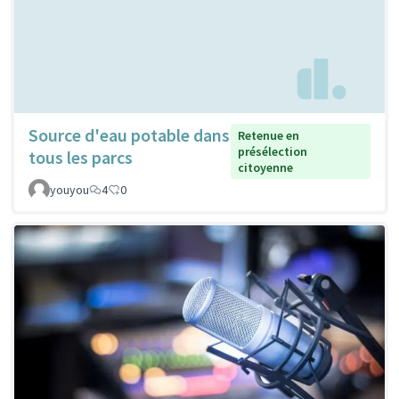
Source d'eau potable dans
Retenue en
présélection
tous les parcs
citoyenne
youyou
4
0