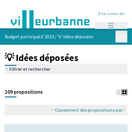
Se connecter
Menu princi
Menu p
Budget participatif 2023
/
💡 Idées déposées
💡 Idées déposées
Filtrer et rechercher
Passer la carte
Leaflet
|
©
OpenStreetMap
contributors
L'élément suivant est une carte qui présente les éléments de cet
+
109 propositions
−
Classement des propositions par :