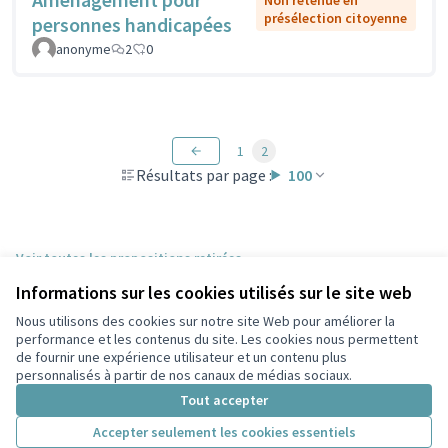
Non retenue en
présélection citoyenne
personnes handicapées
anonyme
2
0
1
2
Résultats par page :
100
Voir toutes les propositions retirées
Informations sur les cookies utilisés sur le site web
Nous utilisons des cookies sur notre site Web pour améliorer la
Conditions d'utilisation
performance et les contenus du site. Les cookies nous permettent
Paramètres des cookies
de fournir une expérience utilisateur et un contenu plus
Participez Villeurbanne sur X
Participez Villeurbanne sur Facebook
Participez Villeurbanne sur Instagram
Participez Villeurbanne sur YouTube
personnalisés à partir de nos canaux de médias sociaux.
(Lien externe)
(Lien externe)
(Lien externe)
(Lien externe)
Tout accepter
Accepter seulement les cookies essentiels