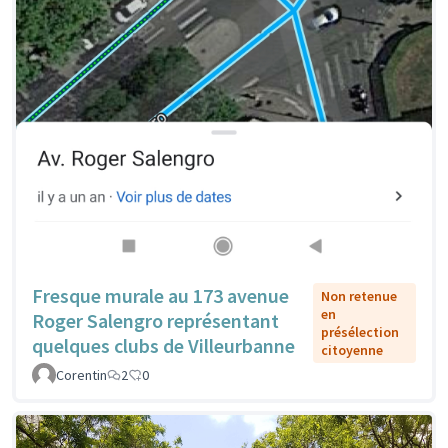
Fresque murale au 173 avenue
Non retenue
en
Roger Salengro représentant
présélection
quelques clubs de Villeurbanne
citoyenne
Corentin
2
0