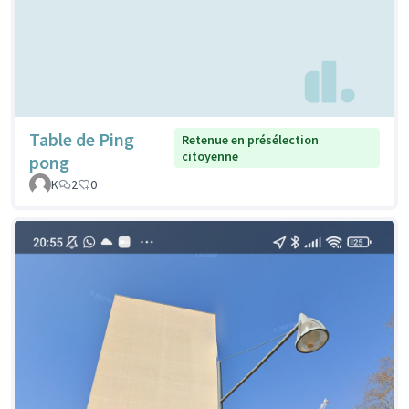
Table de Ping
Retenue en présélection
citoyenne
pong
K
2
0