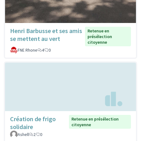
Henri Barbusse et ses amis
Retenue en
présélection
se mettent au vert
citoyenne
FNE Rhone
4
0
Création de frigo
Retenue en présélection
citoyenne
solidaire
Ashell
2
0