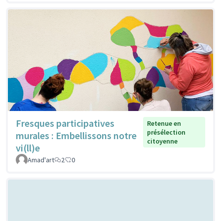
Fresques participatives
Retenue en
présélection
murales : Embellissons notre
citoyenne
vi(ll)e
Amad'art
2
0