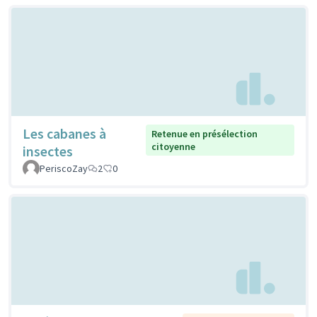
Les cabanes à
Retenue en présélection
citoyenne
insectes
PeriscoZay
2
0