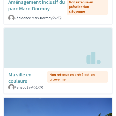
Aménagement inclusif du
Non retenue en
présélection
parc Marx-Dormoy
citoyenne
Résidence Marx-Dormoy
2
0
Ma ville en
Non retenue en présélection
citoyenne
couleurs
PeriscoZay
2
0