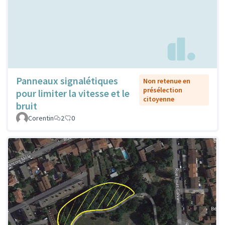
Panneaux signalétiques
Non retenue en
présélection
pour limiter la vitesse et le
citoyenne
bruit
Corentin
2
0