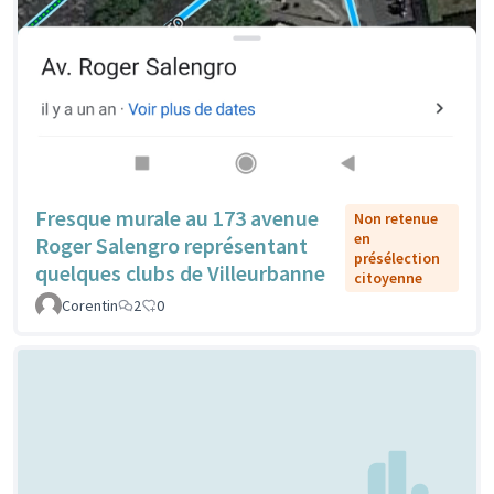
Fresque murale au 173 avenue
Non retenue
en
Roger Salengro représentant
présélection
quelques clubs de Villeurbanne
citoyenne
Corentin
2
0