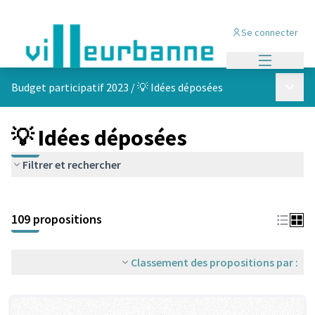
Se connecter
Menu princi
Menu p
Budget participatif 2023
/
💡 Idées déposées
💡 Idées déposées
Filtrer et rechercher
Passer la carte
Leaflet
|
©
OpenStreetMap
contributors
L'élément suivant est une carte qui présente les éléments de cet
+
109 propositions
−
Classement des propositions par :