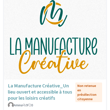
La Manufacture Créative_Un
Non retenue
en
lieu ouvert et accessible à tous
présélection
pour les loisirs créatifs
citoyenne
Amina
9
0