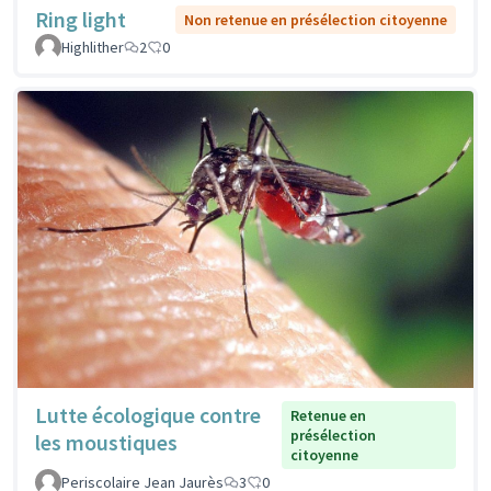
Ring light
Non retenue en présélection citoyenne
Highlither
2
0
Lutte écologique contre
Retenue en
présélection
les moustiques
citoyenne
Periscolaire Jean Jaurès
3
0