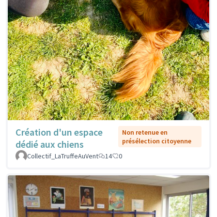
Création d'un espace
Non retenue en
présélection citoyenne
dédié aux chiens
Collectif_LaTruffeAuVent
14
0