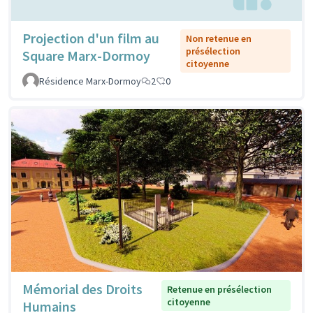
Projection d'un film au
Non retenue en
présélection
Square Marx-Dormoy
citoyenne
Résidence Marx-Dormoy
2
0
Mémorial des Droits
Retenue en présélection
citoyenne
Humains