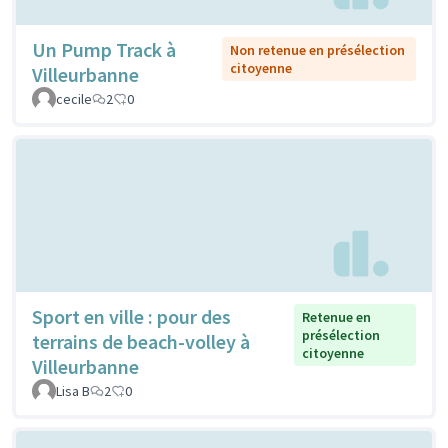
Un Pump Track à
Non retenue en présélection
citoyenne
Villeurbanne
cecile
2
0
Sport en ville : pour des
Retenue en
présélection
terrains de beach-volley à
citoyenne
Villeurbanne
Lisa B
2
0