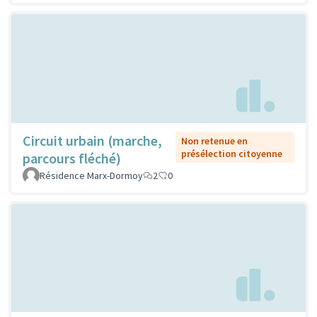
Circuit urbain (marche,
Non retenue en
présélection citoyenne
parcours fléché)
Résidence Marx-Dormoy
2
0