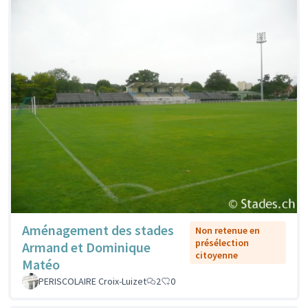
Aménagement des stades
Non retenue en
présélection
Armand et Dominique
citoyenne
Matéo
PERISCOLAIRE Croix-Luizet
2
0