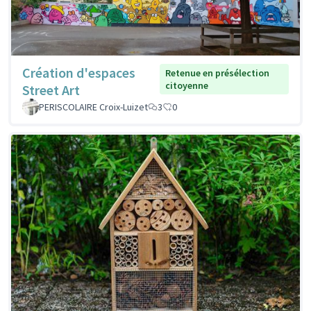
Création d'espaces
Retenue en présélection
citoyenne
Street Art
PERISCOLAIRE Croix-Luizet
3
0