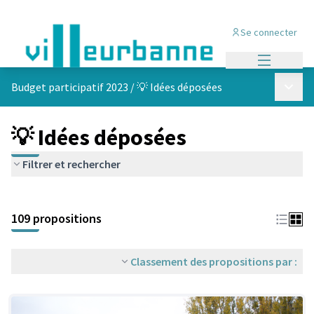
Se connecter
Menu princi
Menu p
Budget participatif 2023
/
💡 Idées déposées
💡 Idées déposées
Filtrer et rechercher
Passer la carte
Leaflet
|
©
OpenStreetMap
contributors
L'élément suivant est une carte qui présente les éléments de cet
+
109 propositions
−
Classement des propositions par :