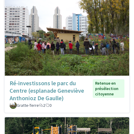
Ré-investissons le parc du
Retenue en
présélection
Centre (esplanade Geneviève
citoyenne
Anthonioz De Gaulle)
Gratte-Terre
2
0