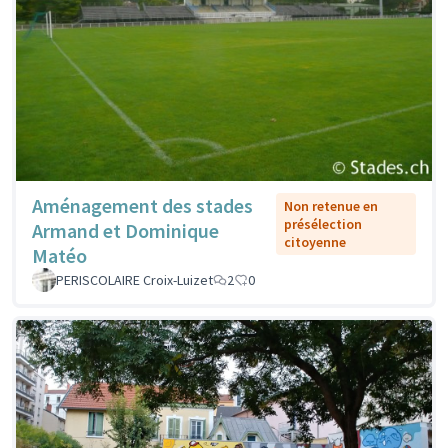
Aménagement des stades
Non retenue en
présélection
Armand et Dominique
citoyenne
Matéo
PERISCOLAIRE Croix-Luizet
2
0