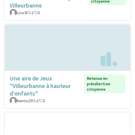
citoyenne
Villeurbanne
Lisa B
2
0
Une aire de Jeux
Retenue en
présélection
"Villeurbanne à hauteur
citoyenne
d'enfants"
Nanou29
2
0