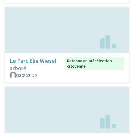
Le Parc Elie Wiesel
Retenue en présélection
citoyenne
arboré
DSC
2
0