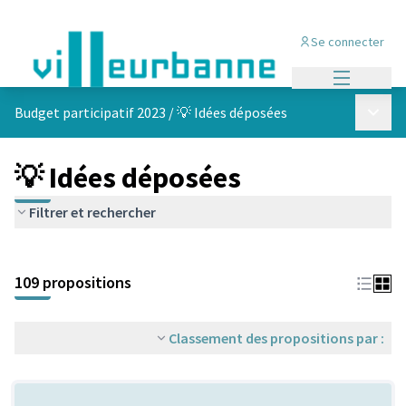
Se connecter
Menu princi
Menu p
Budget participatif 2023
/
💡 Idées déposées
💡 Idées déposées
Filtrer et rechercher
Passer la carte
Leaflet
|
©
OpenStreetMap
contributors
L'élément suivant est une carte qui présente les éléments de cet
+
109 propositions
−
Classement des propositions par :