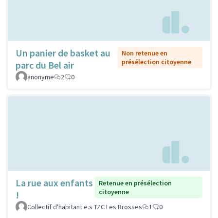
Un panier de basket au
Non retenue en
présélection citoyenne
parc du Bel air
anonyme
2
0
La rue aux enfants
Retenue en présélection
citoyenne
!
Collectif d'habitant.e.s TZC Les Brosses
1
0