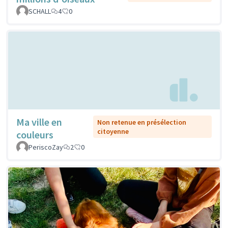
SCHALL
4
0
Ma ville en
Non retenue en présélection
citoyenne
couleurs
PeriscoZay
2
0