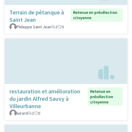
Terrain de pétanque à
Retenue en présélection
citoyenne
Saint Jean
Phileppe Saint Jean
2
0
restauration et amélioration
Retenue en
présélection
du jardin Alfred Sauvy à
citoyenne
Villeurbanne
luirard
2
0