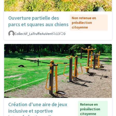
Ouverture partielle des
Non retenue en
présélection
parcs et squares aux chiens
citoyenne
Collectif_LaTruffeAuVent
13
0
Création d'une aire de jeux
Retenue en
présélection
inclusive et sportive
citoyenne