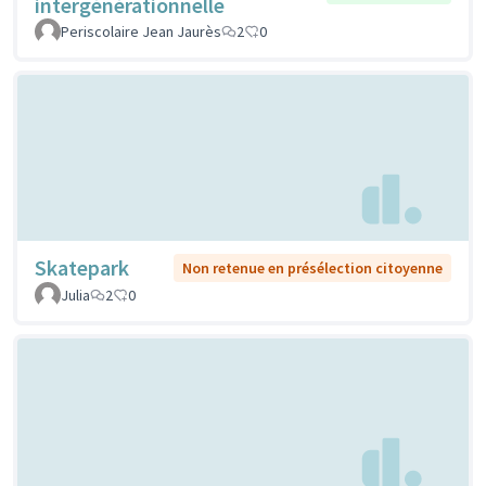
intergénérationnelle
Periscolaire Jean Jaurès
2
0
Skatepark
Non retenue en présélection citoyenne
Julia
2
0