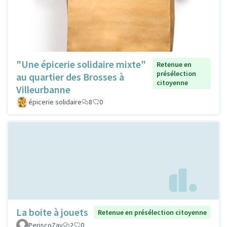
"Une épicerie solidaire mixte"
Retenue en
présélection
au quartier des Brosses à
citoyenne
Villeurbanne
épicerie solidaire
8
0
La boite à jouets
Retenue en présélection citoyenne
PeriscoZay
2
0