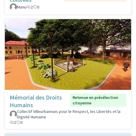
Manu
2
0
Mémorial des Droits
Retenue en présélection
citoyenne
Humains
Collectif Villeurbannais pour le Respect, les Libertés et la
Dignité Humaine
2
0