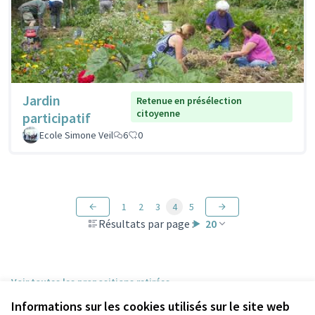
Jardin
Retenue en présélection
citoyenne
participatif
Ecole Simone Veil
6
0
1
2
3
4
5
Résultats par page :
20
Voir toutes les propositions retirées
Informations sur les cookies utilisés sur le site web