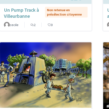
Un Pump Track à
Non retenue en
présélection citoyenne
Villeurbanne
cecile
2
0