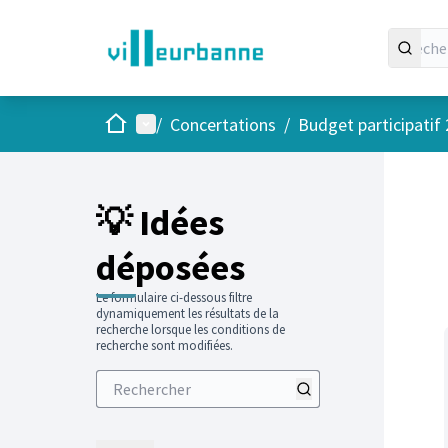
Accueil
Menu principal
/
Concertations
/
Budget participatif
Passer
L'élément
+
−
💡 Idées
déposées
Le formulaire ci-dessous filtre
dynamiquement les résultats de la
recherche lorsque les conditions de
recherche sont modifiées.