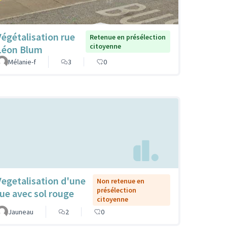
Végétalisation rue
Retenue en présélection
citoyenne
Léon Blum
Mélanie-f
3
0
Vegetalisation d'une
Non retenue en
présélection
rue avec sol rouge
citoyenne
Jauneau
2
0