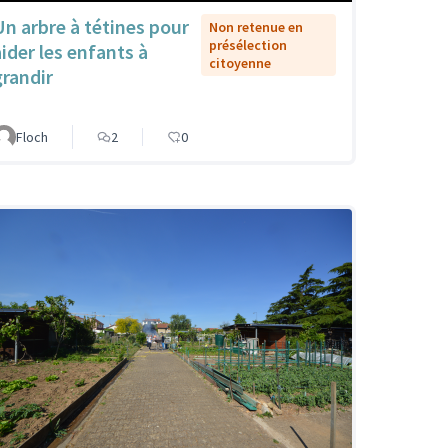
Un arbre à tétines pour
Non retenue en
présélection
aider les enfants à
citoyenne
grandir
Floch
2
0