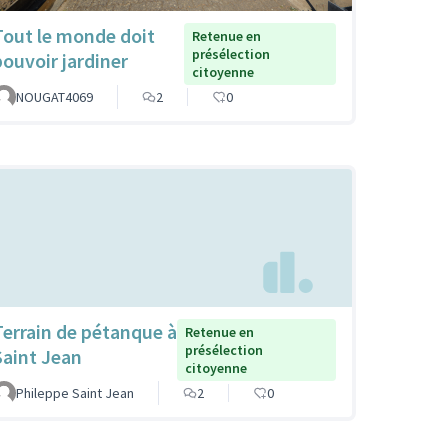
Tout le monde doit
Retenue en
présélection
pouvoir jardiner
citoyenne
NOUGAT4069
2
0
Terrain de pétanque à
Retenue en
présélection
Saint Jean
citoyenne
Phileppe Saint Jean
2
0