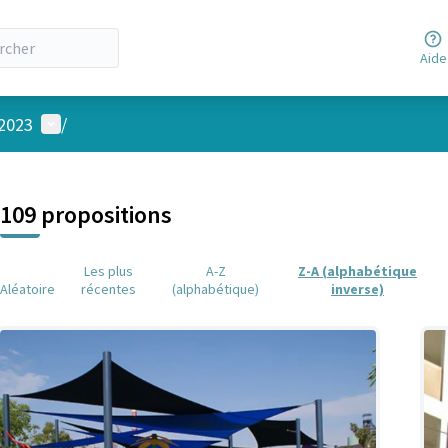
Aide
Menu utilisateur
 2023
/
 la carte
 suivant est une carte qui présente les éléments de cette page comm
109 propositions
Les plus
A-Z
Z-A (alphabétique
Aléatoire
récentes
(alphabétique)
inverse)