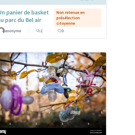
Un panier de basket
Non retenue en
présélection
au parc du Bel air
citoyenne
anonyme
2
0