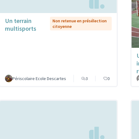
Un terrain
Non retenue en présélection
citoyenne
multisports
Périscolaire Ecole Descartes
3
0