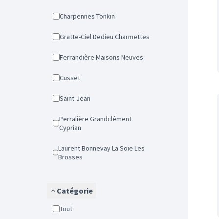
Charpennes Tonkin
Gratte-Ciel Dedieu Charmettes
Ferrandière Maisons Neuves
Cusset
Saint-Jean
Perralière Grandclément
Cyprian
Laurent Bonnevay La Soie Les
Brosses
Catégorie
Tout