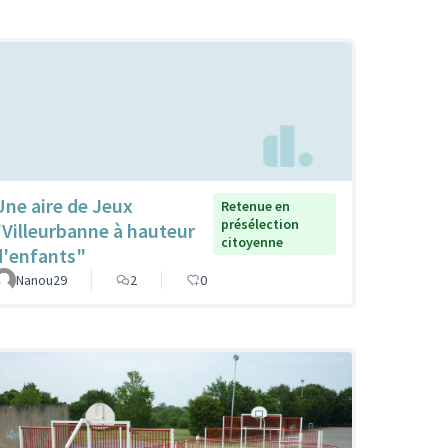
Une aire de Jeux
Retenue en
présélection
"Villeurbanne à hauteur
citoyenne
d'enfants"
Nanou29
2
0