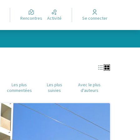
Rencontres
Activité
Se connecter
Leaflet
|
©
OpenStreetMap
contributors
e des points de carte. L'élément peut être utilisé avec un lecteur
Les plus
Les plus
Avec le plus
commentées
suivies
d'auteurs