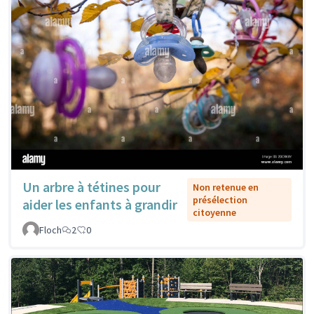
Un arbre à tétines pour
Non retenue en
présélection
aider les enfants à grandir
citoyenne
Floch
2
0