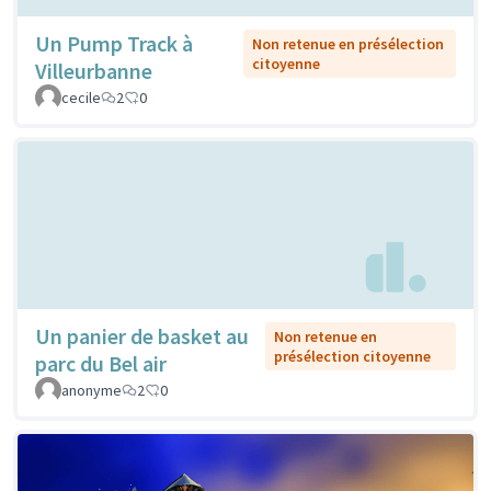
Un Pump Track à
Non retenue en présélection
citoyenne
Villeurbanne
cecile
2
0
Un panier de basket au
Non retenue en
présélection citoyenne
parc du Bel air
anonyme
2
0