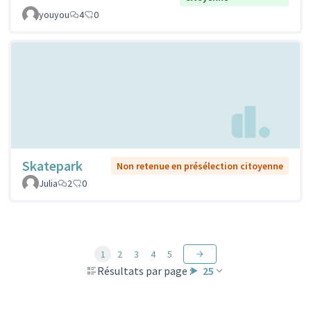
youyou
4
0
Skatepark
Non retenue en présélection citoyenne
Julia
2
0
1
2
3
4
5
Résultats par page :
25