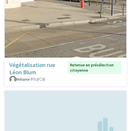
Végétalisation rue
Retenue en présélection
citoyenne
Léon Blum
Mélanie-f
3
0