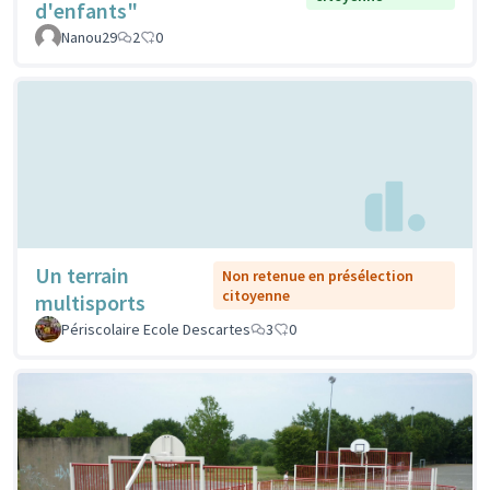
d'enfants"
Nanou29
2
0
Un terrain
Non retenue en présélection
citoyenne
multisports
Périscolaire Ecole Descartes
3
0