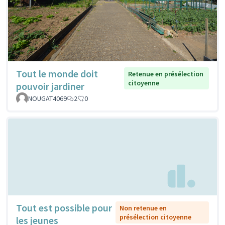
Tout le monde doit
Retenue en présélection
citoyenne
pouvoir jardiner
NOUGAT4069
2
0
Tout est possible pour
Non retenue en
présélection citoyenne
les jeunes