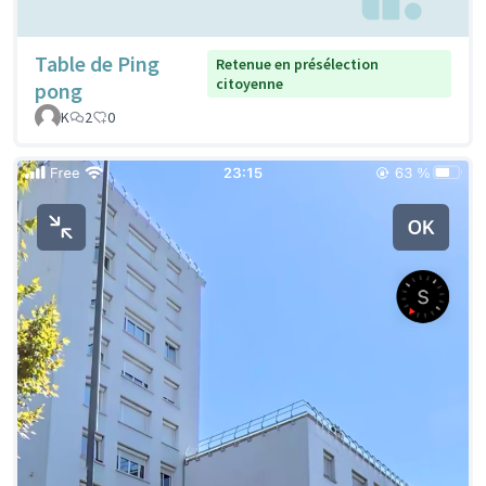
Table de Ping
Retenue en présélection
citoyenne
pong
K
2
0