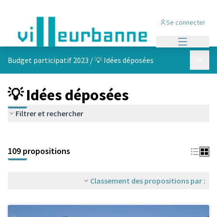
Se connecter
Menu princi
Menu p
Budget participatif 2023
/
💡 Idées déposées
💡 Idées déposées
Filtrer et rechercher
Passer la carte
Leaflet
|
©
OpenStreetMap
contributors
L'élément suivant est une carte qui présente les éléments de cet
+
109 propositions
−
Classement des propositions par :