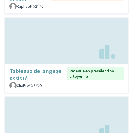
Raphaël
2
0
Tableaux de langage
Retenue en présélection
citoyenne
Assisté
ChaFre
2
0