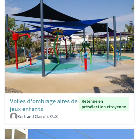
Voiles d'ombrage aires de
Retenue en
présélection citoyenne
jeux enfants
Bertrand Claire
3
0