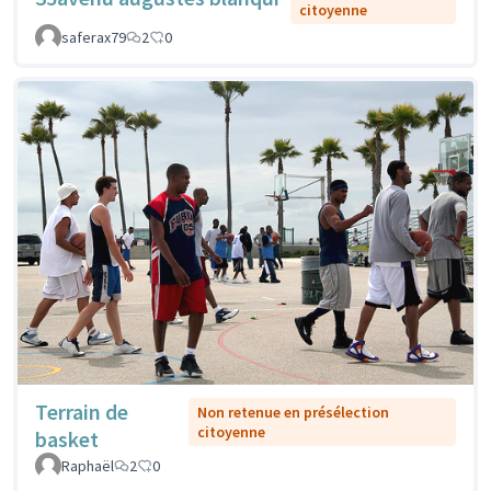
citoyenne
saferax79
2
0
Terrain de
Non retenue en présélection
citoyenne
basket
Raphaël
2
0