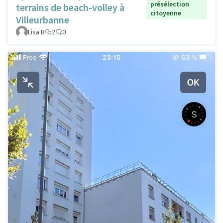
présélection
terrains de beach-volley à
citoyenne
Villeurbanne
Lisa B
2
0