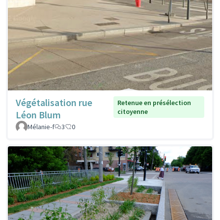
Végétalisation rue
Retenue en présélection
citoyenne
Léon Blum
Mélanie-f
3
0