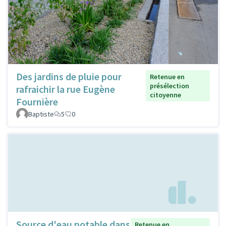
Des jardins de pluie pour
Retenue en
présélection
rafraichir la rue Eugène
citoyenne
Fournière
Baptiste
5
0
Source d'eau potable dans
Retenue en