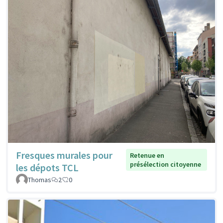
Fresques murales pour
Retenue en
présélection citoyenne
les dépots TCL
Thomas
2
0