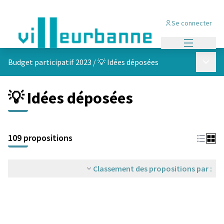
Se connecter
Menu princi
Menu p
Budget participatif 2023
/
💡 Idées déposées
💡 Idées déposées
Passer la carte
Leaflet
|
©
OpenStreetMap
contributors
L'élément suivant est une carte qui présente les éléments de cet
+
109 propositions
−
Classement des propositions par :