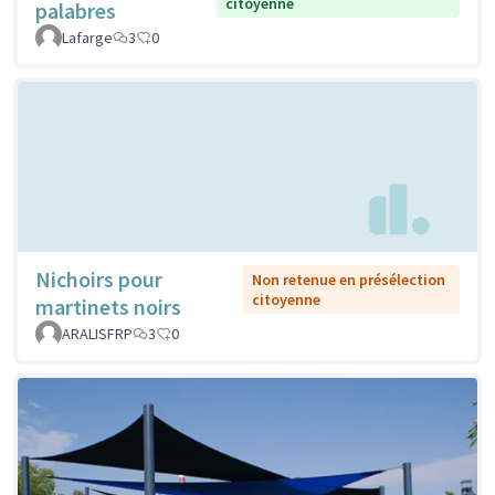
citoyenne
palabres
Lafarge
3
0
Nichoirs pour
Non retenue en présélection
citoyenne
martinets noirs
ARALISFRP
3
0