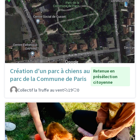
Création d'un parc à chiens au
Retenue en
présélection
parc de la Commune de Paris
citoyenne
Collectif la Truffe au vent
19
0