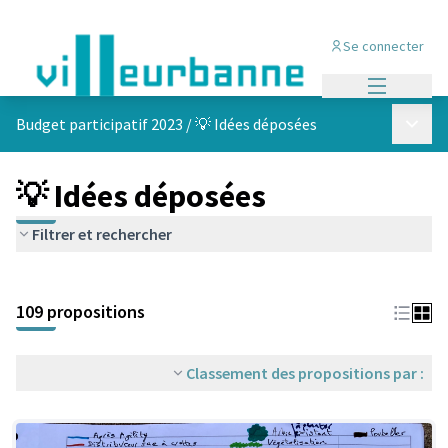
Se connecter
Menu princi
Menu p
Budget participatif 2023
/
💡 Idées déposées
💡 Idées déposées
Filtrer et rechercher
Passer la carte
Leaflet
|
©
OpenStreetMap
contributors
L'élément suivant est une carte qui présente les éléments de cet
+
109 propositions
−
Classement des propositions par :