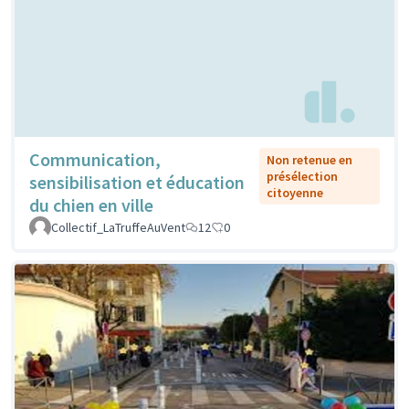
Communication,
Non retenue en
présélection
sensibilisation et éducation
citoyenne
du chien en ville
Collectif_LaTruffeAuVent
12
0