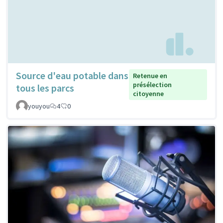
Source d'eau potable dans
Retenue en
présélection
tous les parcs
citoyenne
youyou
4
0