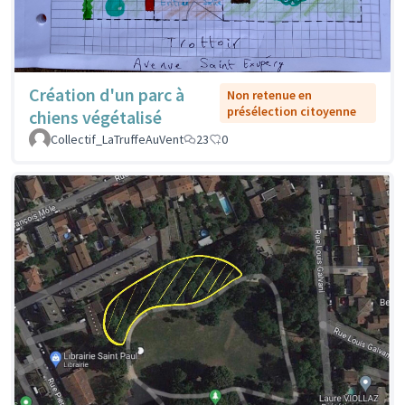
Création d'un parc à
Non retenue en
présélection citoyenne
chiens végétalisé
Collectif_LaTruffeAuVent
23
0