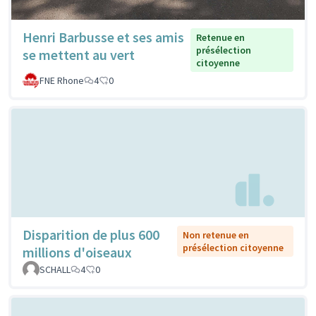
Henri Barbusse et ses amis
Retenue en
présélection
se mettent au vert
citoyenne
FNE Rhone
4
0
Disparition de plus 600
Non retenue en
présélection citoyenne
millions d'oiseaux
SCHALL
4
0