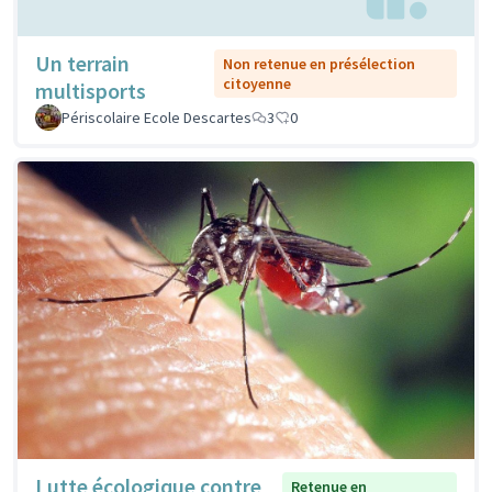
Un terrain
Non retenue en présélection
citoyenne
multisports
Périscolaire Ecole Descartes
3
0
Lutte écologique contre
Retenue en