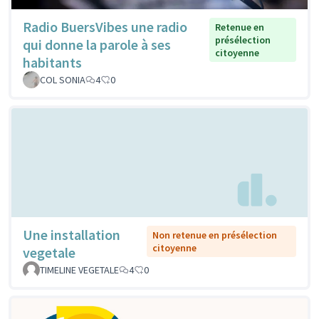
Radio BuersVibes une radio
Retenue en
présélection
qui donne la parole à ses
citoyenne
habitants
COL SONIA
4
0
Une installation
Non retenue en présélection
citoyenne
vegetale
TIMELINE VEGETALE
4
0