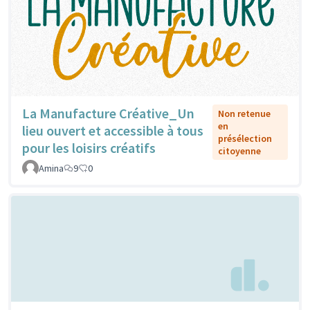
La Manufacture Créative_Un
Non retenue
en
lieu ouvert et accessible à tous
présélection
pour les loisirs créatifs
citoyenne
Amina
9
0