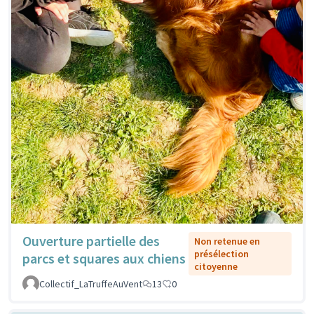
Ouverture partielle des
Non retenue en
présélection
parcs et squares aux chiens
citoyenne
Collectif_LaTruffeAuVent
13
0