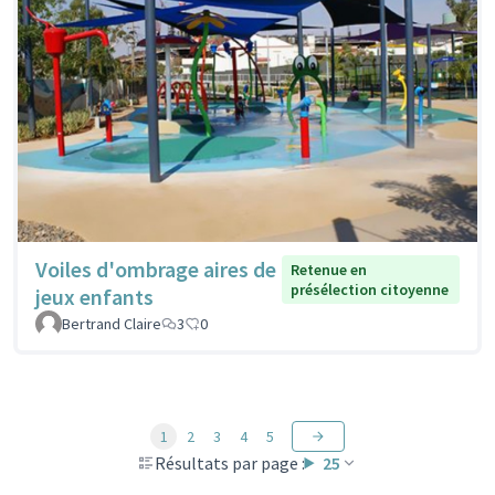
Voiles d'ombrage aires de
Retenue en
présélection citoyenne
jeux enfants
Bertrand Claire
3
0
1
2
3
4
5
Résultats par page :
25