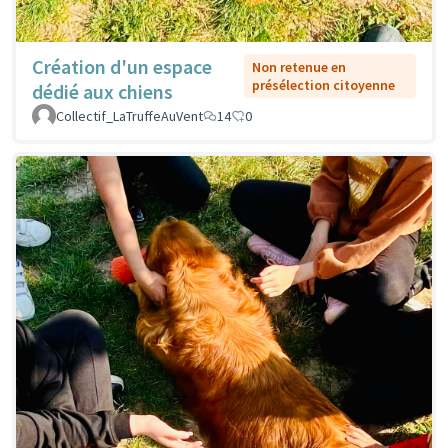
Création d'un espace
Non retenue en
présélection citoyenne
dédié aux chiens
Collectif_LaTruffeAuVent
14
0