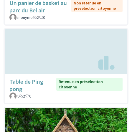
Un panier de basket au
Non retenue en
présélection citoyenne
parc du Bel air
anonyme
2
0
Table de Ping
Retenue en présélection
citoyenne
pong
K
2
0