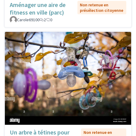
Aménager une aire de
Non retenue en
présélection citoyenne
fitness en ville (parc)
Carole69100
2
0
Un arbre à tétines pour
Non retenue en