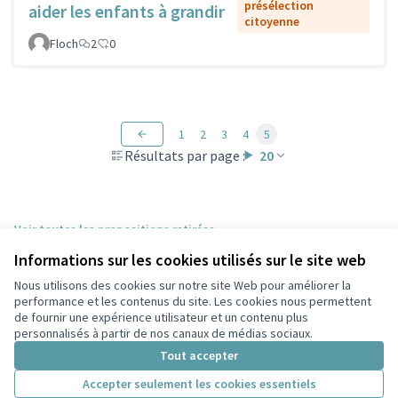
présélection
aider les enfants à grandir
citoyenne
Floch
2
0
1
2
3
4
5
Résultats par page :
20
Voir toutes les propositions retirées
Informations sur les cookies utilisés sur le site web
Nous utilisons des cookies sur notre site Web pour améliorer la
Conditions d'utilisation
performance et les contenus du site. Les cookies nous permettent
Paramètres des cookies
de fournir une expérience utilisateur et un contenu plus
Participez Villeurbanne sur X
Participez Villeurbanne sur Facebook
Participez Villeurbanne sur Instagram
Participez Villeurbanne sur YouTube
personnalisés à partir de nos canaux de médias sociaux.
(Lien externe)
(Lien externe)
(Lien externe)
(Lien externe)
Tout accepter
Accepter seulement les cookies essentiels