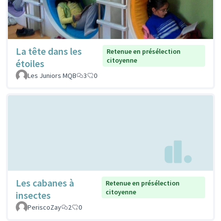
La tête dans les
Retenue en présélection
citoyenne
étoiles
Les Juniors MQB
3
0
Les cabanes à
Retenue en présélection
citoyenne
insectes
PeriscoZay
2
0