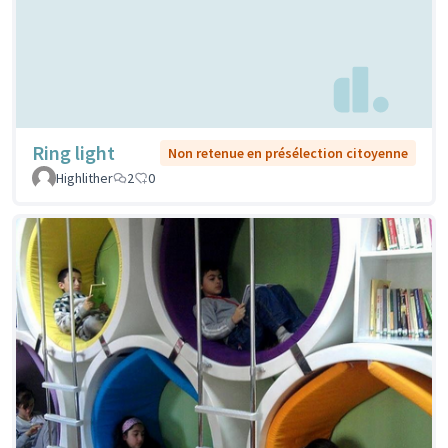
Ring light
Non retenue en présélection citoyenne
Highlither
2
0