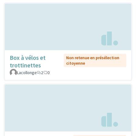
Box à vélos et
Non retenue en présélection
citoyenne
trottinettes
Lacollonge
2
0