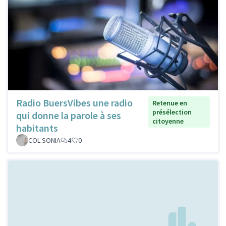
Radio BuersVibes une radio
Retenue en
présélection
qui donne la parole à ses
citoyenne
habitants
COL SONIA
4
0