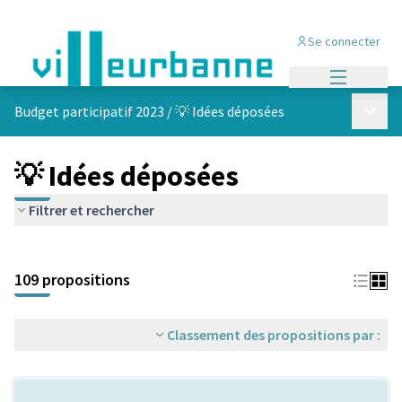
Se connecter
Menu princi
Menu p
Budget participatif 2023
/
💡 Idées déposées
💡 Idées déposées
Filtrer et rechercher
Passer la carte
Leaflet
|
©
OpenStreetMap
contributors
L'élément suivant est une carte qui présente les éléments de cet
+
109 propositions
−
Classement des propositions par :