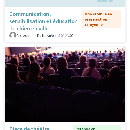
Communication,
Non retenue en
présélection
sensibilisation et éducation
citoyenne
du chien en ville
Collectif_LaTruffeAuVent
12
0
Pièce de théâtre
Retenue en