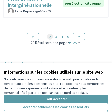
présélection citoyenne
intergénérationnelle
Bleue Depassage
7
0
1
2
3
4
5
Résultats par page :
25
Voir toutes les propositions retirées
Informations sur les cookies utilisés sur le site web
Nous utilisons des cookies sur notre site Web pour améliorer la
Conditions d'utilisation
performance et les contenus du site. Les cookies nous permettent
Paramètres des cookies
de fournir une expérience utilisateur et un contenu plus
Participez Villeurbanne sur X
Participez Villeurbanne sur Facebook
Participez Villeurbanne sur Instagram
Participez Villeurbanne sur YouTube
personnalisés à partir de nos canaux de médias sociaux.
(Lien externe)
(Lien externe)
(Lien externe)
(Lien externe)
Tout accepter
Accepter seulement les cookies essentiels