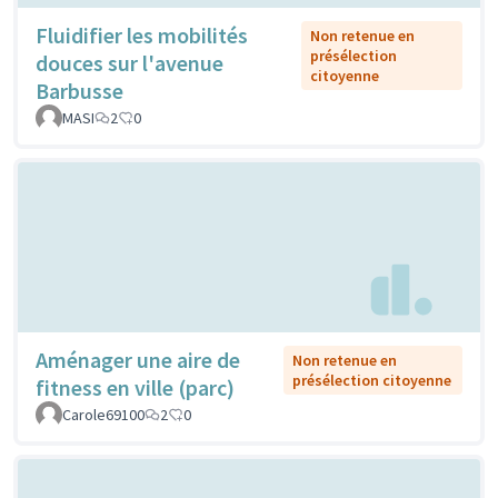
Fluidifier les mobilités
Non retenue en
présélection
douces sur l'avenue
citoyenne
Barbusse
MASI
2
0
Aménager une aire de
Non retenue en
présélection citoyenne
fitness en ville (parc)
Carole69100
2
0