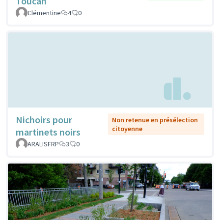
Toucan
Clémentine
4
0
Nichoirs pour
Non retenue en présélection
citoyenne
martinets noirs
ARALISFRP
3
0