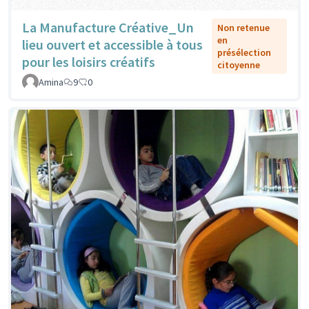
La Manufacture Créative_Un
Non retenue
en
lieu ouvert et accessible à tous
présélection
pour les loisirs créatifs
citoyenne
Amina
9
0