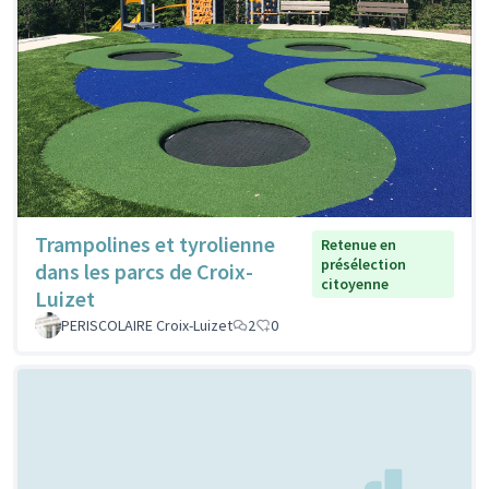
Trampolines et tyrolienne
Retenue en
présélection
dans les parcs de Croix-
citoyenne
Luizet
PERISCOLAIRE Croix-Luizet
2
0