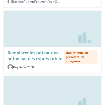
Collectif_LaTruffeAuVent
14
0
Remplacer les poteaux en
Non retenue en
présélection
béton par des cyprès totem
citoyenne
Reynier
2
0