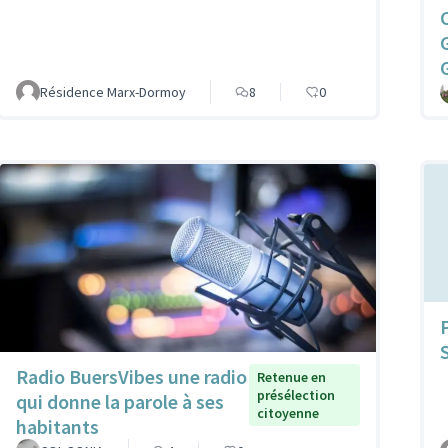
Résidence Marx-Dormoy
8
0
Radio BuersVibes une radio
Retenue en
présélection
qui donne la parole à ses
citoyenne
habitants