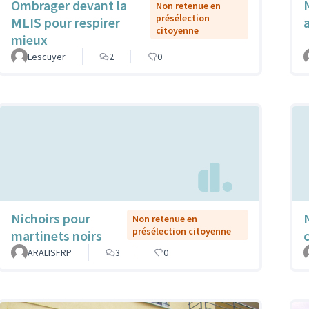
Ombrager devant la
Non retenue en
présélection
MLIS pour respirer
citoyenne
mieux
Lescuyer
2
0
Nichoirs pour
Non retenue en
présélection citoyenne
martinets noirs
ARALISFRP
3
0