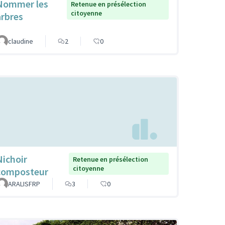
Nommer les
Retenue en présélection
citoyenne
arbres
claudine
2
0
Nichoir
Retenue en présélection
citoyenne
composteur
ARALISFRP
3
0