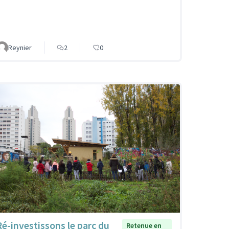
Reynier
2
0
Ré-investissons le parc du
Retenue en