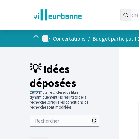
Accueil
Menu principal
/
Concertations
/
Budget participatif
Passer
L'élément
+
−
💡 Idées
déposées
Le formulaire ci-dessous filtre
dynamiquement les résultats de la
recherche lorsque les conditions de
recherche sont modifiées.