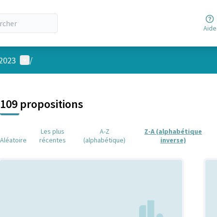
Aide
Menu utilisateur
 2023
/
 la carte
 suivant est une carte qui présente les éléments de cette page comm
109 propositions
Les plus
A-Z
Z-A (alphabétique
Aléatoire
récentes
(alphabétique)
inverse)