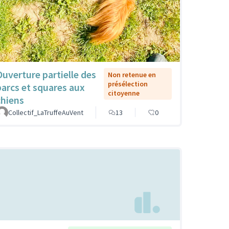
Ouverture partielle des
Non retenue en
présélection
parcs et squares aux
citoyenne
chiens
Collectif_LaTruffeAuVent
13
0