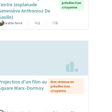
présélection
Centre (esplanade
citoyenne
Geneviève Anthonioz De
Gaulle)
Gratte-Terre
2
0
Projection d'un film au
Non retenue en
présélection
Square Marx-Dormoy
citoyenne