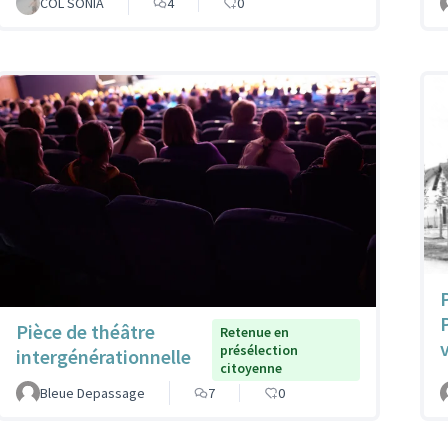
COL SONIA
4
0
Pièce de théâtre
Retenue en
présélection
intergénérationnelle
citoyenne
Bleue Depassage
7
0