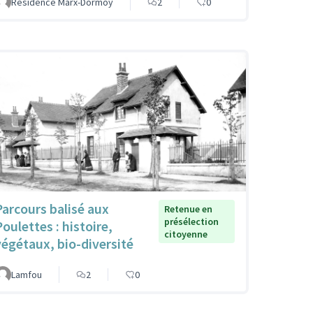
Résidence Marx-Dormoy
2
0
Parcours balisé aux
Retenue en
présélection
Poulettes : histoire,
citoyenne
végétaux, bio-diversité
Lamfou
2
0