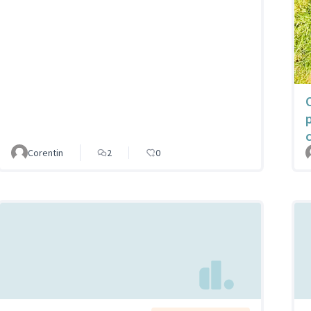
Corentin
2
0