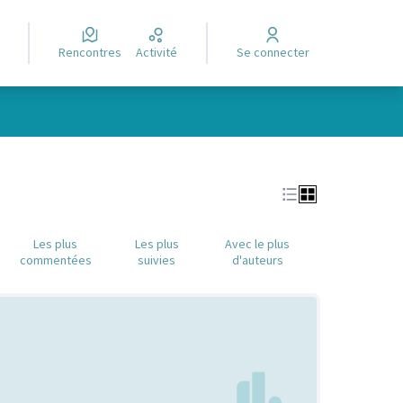
Rencontres
Activité
Se connecter
Leaflet
|
©
OpenStreetMap
contributors
e des points de carte. L'élément peut être utilisé avec un lecteur
Les plus
Les plus
Avec le plus
commentées
suivies
d'auteurs