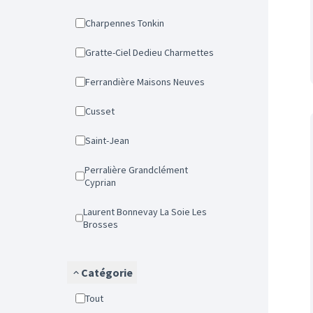
Charpennes Tonkin
Gratte-Ciel Dedieu Charmettes
Ferrandière Maisons Neuves
Cusset
Saint-Jean
Perralière Grandclément
Cyprian
Laurent Bonnevay La Soie Les
Brosses
Catégorie
Tout