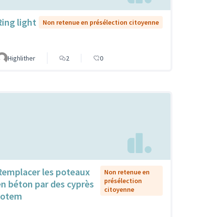
Ring light
Non retenue en présélection citoyenne
Highlither
2
0
Remplacer les poteaux
Non retenue en
présélection
en béton par des cyprès
citoyenne
totem