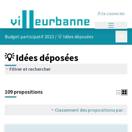
Se connecter
Menu princi
Menu p
Budget participatif 2023
/
💡 Idées déposées
💡 Idées déposées
Filtrer et rechercher
Passer la carte
Leaflet
|
©
OpenStreetMap
contributors
L'élément suivant est une carte qui présente les éléments de cet
+
109 propositions
−
Classement des propositions par :