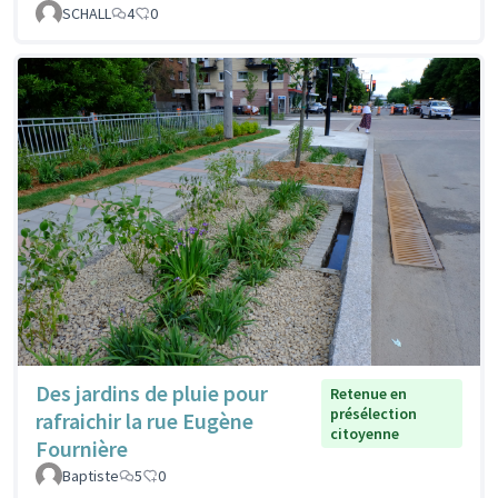
SCHALL
4
0
Des jardins de pluie pour
Retenue en
présélection
rafraichir la rue Eugène
citoyenne
Fournière
Baptiste
5
0