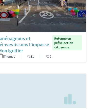
Aménageons et
Retenue en
présélection
réinvestissons l'impasse
citoyenne
Montgolfier
Thomas
11
0