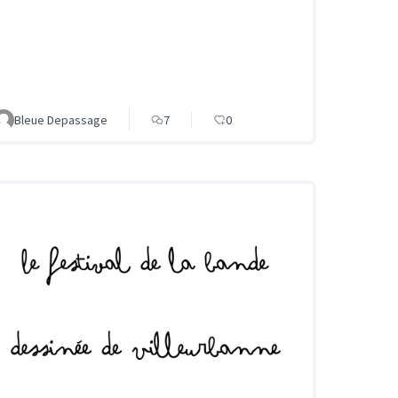
Bleue Depassage
7
0