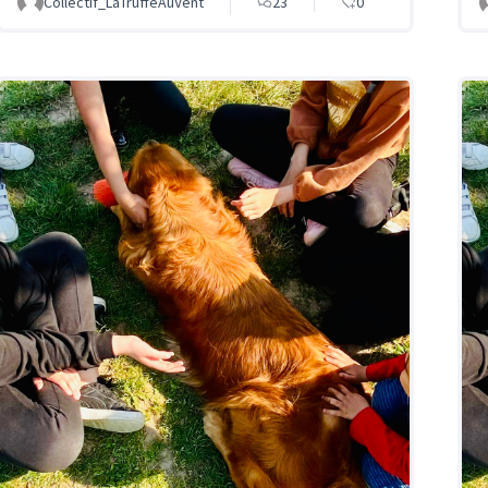
Collectif_LaTruffeAuVent
23
0