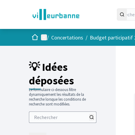
Accueil
Menu principal
/
Concertations
/
Budget participatif
Passer
L'élément
+
−
💡 Idées
déposées
Le formulaire ci-dessous filtre
dynamiquement les résultats de la
recherche lorsque les conditions de
recherche sont modifiées.