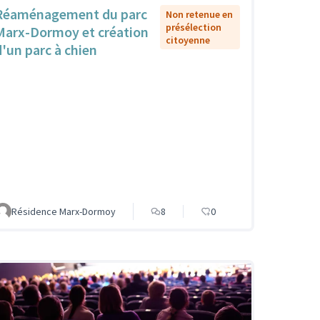
Réaménagement du parc
Non retenue en
présélection
Marx-Dormoy et création
citoyenne
d'un parc à chien
Résidence Marx-Dormoy
8
0