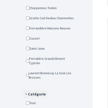
Charpennes Tonkin
Gratte-Ciel Dedieu Charmettes
Ferrandière Maisons Neuves
Cusset
Saint-Jean
Perralière Grandclément
Cyprian
Laurent Bonnevay La Soie Les
Brosses
Catégorie
Tout