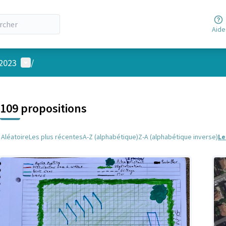
Aide
Menu utilisateur
 2023
/
 la carte
 suivant est une carte qui présente les éléments de cette page comm
109 propositions
Aléatoire
Les plus récentes
A-Z (alphabétique)
Z-A (alphabétique inverse)
Le