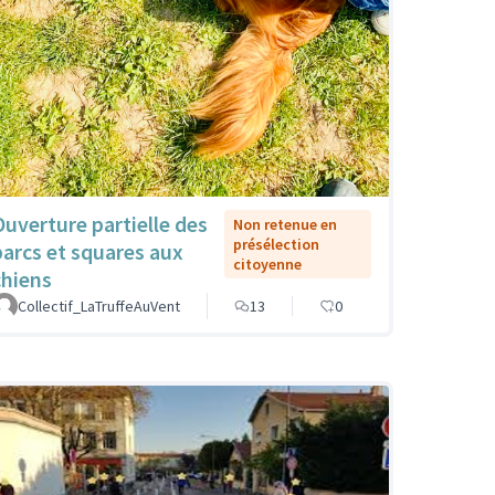
Ouverture partielle des
Non retenue en
présélection
parcs et squares aux
citoyenne
chiens
Collectif_LaTruffeAuVent
13
0