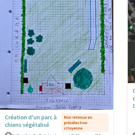
Création d'un parc à
Non retenue en
présélection
chiens végétalisé
citoyenne