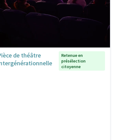
Pièce de théâtre
Retenue en
présélection
intergénérationnelle
citoyenne