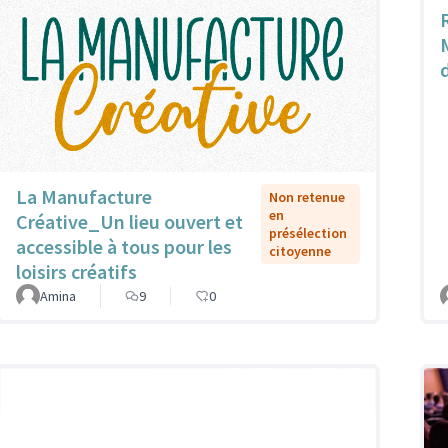
La Manufacture
Non retenue
en
Créative_Un lieu ouvert et
présélection
accessible à tous pour les
citoyenne
loisirs créatifs
Amina
9
0