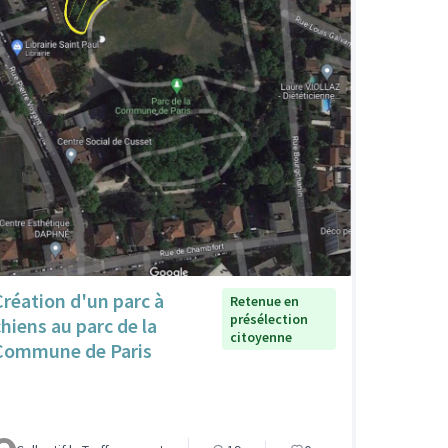
Création d'un parc à
Retenue en
présélection
chiens au parc de la
citoyenne
Commune de Paris