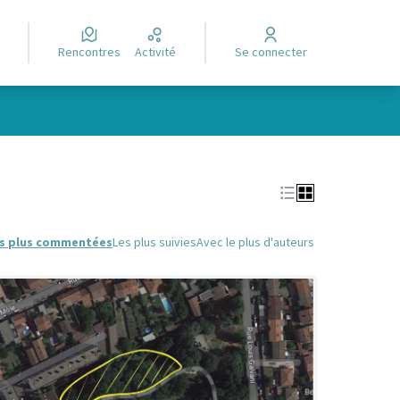
Rencontres
Activité
Se connecter
Leaflet
|
©
OpenStreetMap
contributors
e des points de carte. L'élément peut être utilisé avec un lecteur
s plus commentées
Les plus suivies
Avec le plus d'auteurs