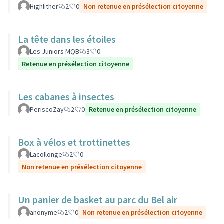
Highlither
2
0
Non retenue en présélection citoyenne
La tête dans les étoiles
Les Juniors MQB
3
0
Retenue en présélection citoyenne
Les cabanes à insectes
PeriscoZay
2
0
Retenue en présélection citoyenne
Box à vélos et trottinettes
Lacollonge
2
0
Non retenue en présélection citoyenne
Un panier de basket au parc du Bel air
anonyme
2
0
Non retenue en présélection citoyenne