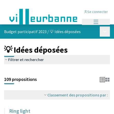
Se connecter
Menu princi
Menu p
Budget participatif 2023
/
💡 Idées déposées
💡 Idées déposées
Filtrer et rechercher
Passer la carte
Leaflet
|
©
OpenStreetMap
contributors
L'élément suivant est une carte qui présente les éléments de cet
+
109 propositions
−
Classement des propositions par :
Ring light