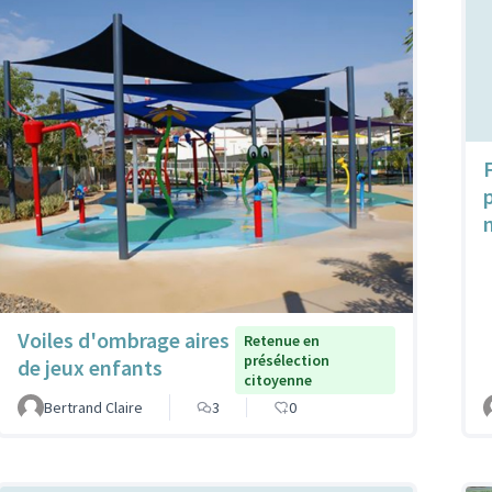
Voiles d'ombrage aires
Retenue en
présélection
de jeux enfants
citoyenne
Bertrand Claire
3
0