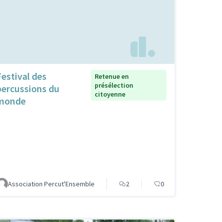
Festival des
Retenue en
présélection
percussions du
citoyenne
monde
Association Percut'Ensemble
2
0