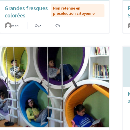
Grandes fresques
Non retenue en
présélection citoyenne
colorées
Manu
2
0