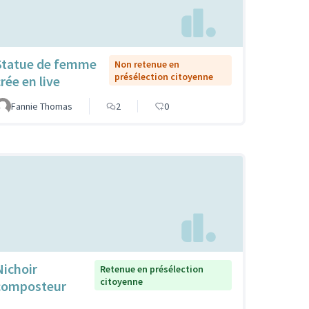
Statue de femme
Non retenue en
présélection citoyenne
rée en live
Fannie Thomas
2
0
Nichoir
Retenue en présélection
citoyenne
composteur