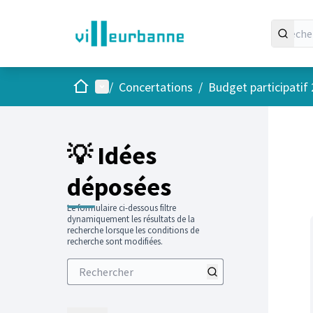
Accueil
Menu principal
/
Concertations
/
Budget participatif
Passer
L'élément
+
−
💡 Idées
déposées
Le formulaire ci-dessous filtre
dynamiquement les résultats de la
recherche lorsque les conditions de
recherche sont modifiées.