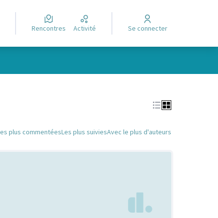
Rencontres
Activité
Se connecter
Leaflet
|
©
OpenStreetMap
contributors
e des points de carte. L'élément peut être utilisé avec un lecteur
Les plus commentées
Les plus suivies
Avec le plus d'auteurs