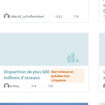
Collectif_LaTruffeAuVent
12
0
Disparition de plus 600
Non retenue en
présélection
millions d'oiseaux
citoyenne
SCHALL
4
0