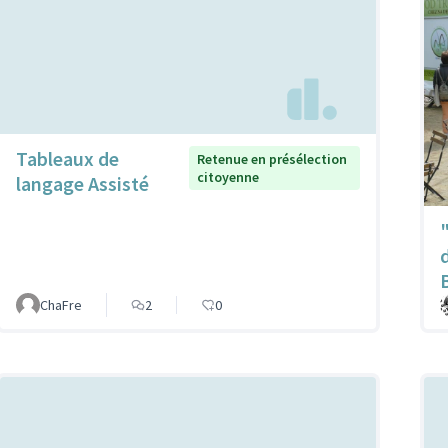
Tableaux de
Retenue en présélection
citoyenne
langage Assisté
ChaFre
2
0