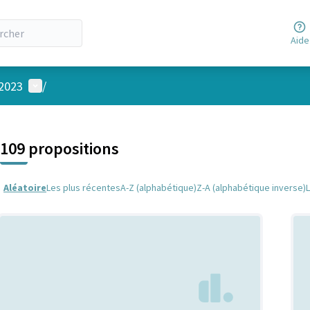
Aide
Menu utilisateur
 2023
/
 la carte
 suivant est une carte qui présente les éléments de cette page comm
109 propositions
Aléatoire
Les plus récentes
A-Z (alphabétique)
Z-A (alphabétique inverse)