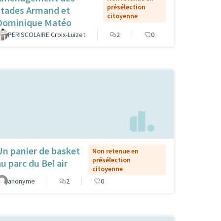
présélection
stades Armand et
citoyenne
Dominique Matéo
PERISCOLAIRE Croix-Luizet
2
0
Un panier de basket
Non retenue en
présélection
au parc du Bel air
citoyenne
anonyme
2
0