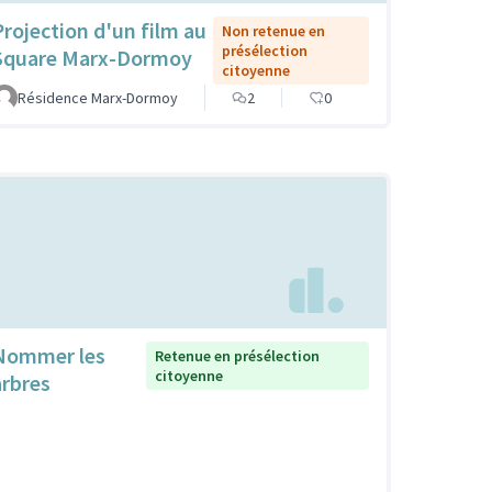
Projection d'un film au
Non retenue en
présélection
Square Marx-Dormoy
citoyenne
Résidence Marx-Dormoy
2
0
Nommer les
Retenue en présélection
citoyenne
arbres