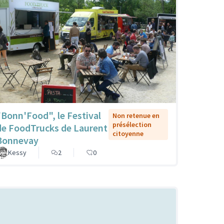
"Bonn'Food", le Festival
Non retenue en
présélection
de FoodTrucks de Laurent
citoyenne
Bonnevay
Kessy
2
0