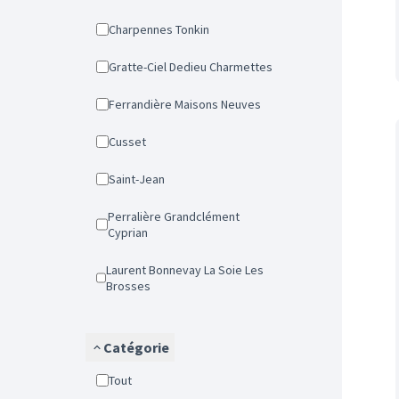
Charpennes Tonkin
Gratte-Ciel Dedieu Charmettes
Ferrandière Maisons Neuves
Cusset
Saint-Jean
Perralière Grandclément
Cyprian
Laurent Bonnevay La Soie Les
Brosses
Catégorie
Tout