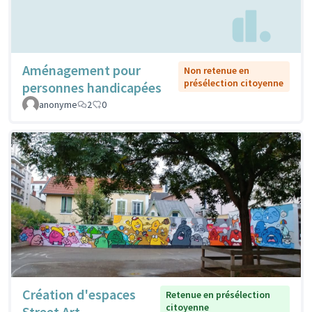
Aménagement pour
Non retenue en
présélection citoyenne
personnes handicapées
anonyme
2
0
Création d'espaces
Retenue en présélection
citoyenne
Street Art