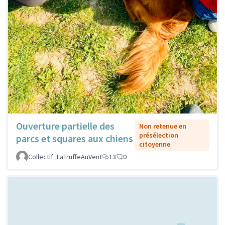
Ouverture partielle des
Non retenue en
présélection
parcs et squares aux chiens
citoyenne
Collectif_LaTruffeAuVent
13
0