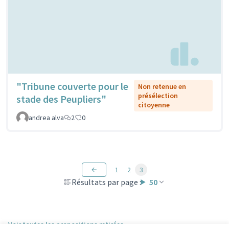
"Tribune couverte pour le
Non retenue en
présélection
stade des Peupliers"
citoyenne
andrea alva
2
0
1
2
3
Résultats par page :
50
Voir toutes les propositions retirées