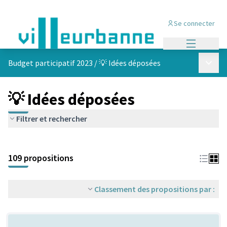
Se connecter
Menu princi
Menu p
Budget participatif 2023
/
💡 Idées déposées
💡 Idées déposées
Filtrer et rechercher
Passer la carte
Leaflet
|
©
OpenStreetMap
contributors
L'élément suivant est une carte qui présente les éléments de cet
+
109 propositions
−
Classement des propositions par :