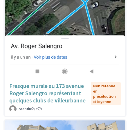
Fresque murale au 173 avenue
Non retenue
en
Roger Salengro représentant
présélection
quelques clubs de Villeurbanne
citoyenne
Corentin
2
0