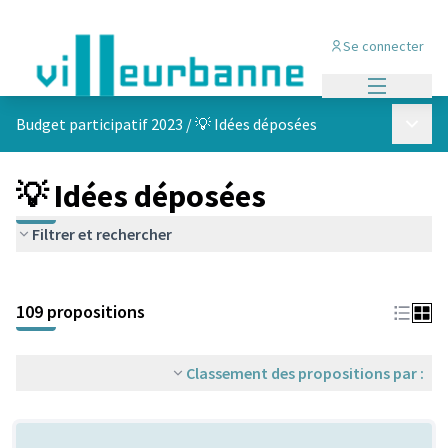
Se connecter
Menu princi
Menu p
Budget participatif 2023
/
💡 Idées déposées
💡 Idées déposées
Filtrer et rechercher
Passer la carte
Leaflet
|
©
OpenStreetMap
contributors
L'élément suivant est une carte qui présente les éléments de cet
+
109 propositions
−
Classement des propositions par :