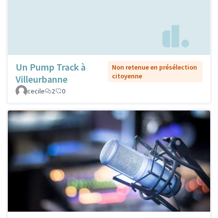
Un Pump Track à
Non retenue en présélection
citoyenne
Villeurbanne
cecile
2
0