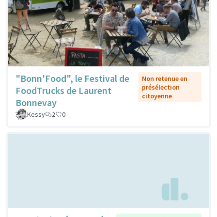
"Bonn'Food", le Festival de
Non retenue en
présélection
FoodTrucks de Laurent
citoyenne
Bonnevay
Kessy
2
0