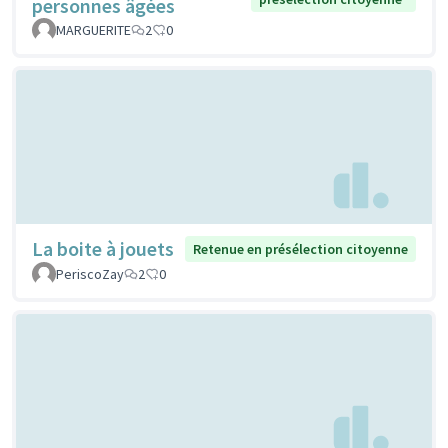
personnes âgées
MARGUERITE
2
0
La boite à jouets
Retenue en présélection citoyenne
PeriscoZay
2
0