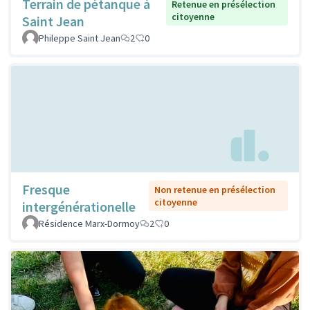
Terrain de pétanque à
Retenue en présélection
citoyenne
Saint Jean
Phileppe Saint Jean
2
0
Fresque
Non retenue en présélection
citoyenne
intergénérationelle
Résidence Marx-Dormoy
2
0