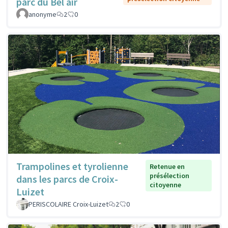
parc du Bel air
anonyme
2
0
Trampolines et tyrolienne
Retenue en
présélection
dans les parcs de Croix-
citoyenne
Luizet
PERISCOLAIRE Croix-Luizet
2
0