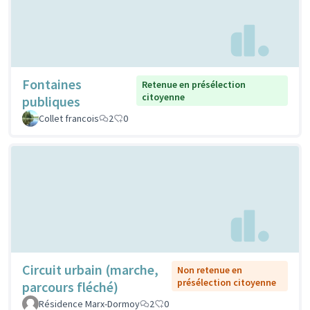
Fontaines
Retenue en présélection
citoyenne
publiques
Collet francois
2
0
Circuit urbain (marche,
Non retenue en
présélection citoyenne
parcours fléché)
Résidence Marx-Dormoy
2
0