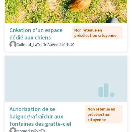
Création d'un espace
Non retenue en
présélection citoyenne
dédié aux chiens
Collectif_LaTruffeAuVent
14
0
Autorisation de se
Non retenue en
présélection
baigner/rafraîchir aux
citoyenne
fontaines des gratte-ciel
Momodus
2
0