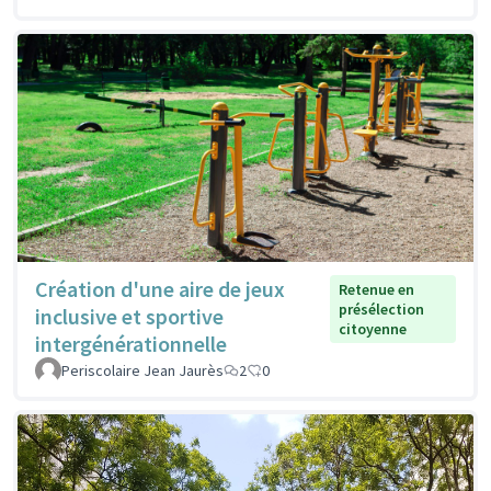
Création d'une aire de jeux
Retenue en
présélection
inclusive et sportive
citoyenne
intergénérationnelle
Periscolaire Jean Jaurès
2
0