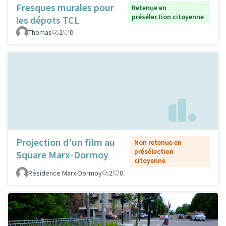
Fresques murales pour
Retenue en
présélection citoyenne
les dépots TCL
Thomas
2
0
Projection d'un film au
Non retenue en
présélection
Square Marx-Dormoy
citoyenne
Résidence Marx-Dormoy
2
0