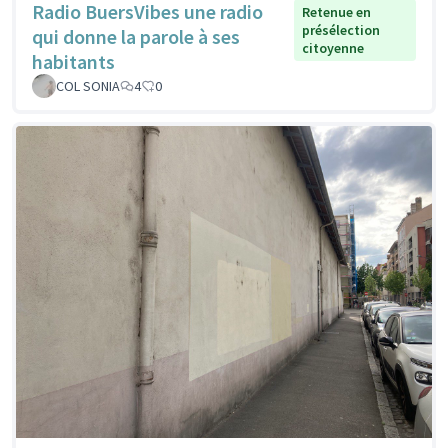
Radio BuersVibes une radio
Retenue en
présélection
qui donne la parole à ses
citoyenne
habitants
COL SONIA
4
0