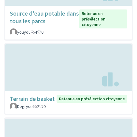
Source d'eau potable dans
Retenue en
présélection
tous les parcs
citoyenne
youyou
4
0
Terrain de basket
Retenue en présélection citoyenne
Degryse
2
0