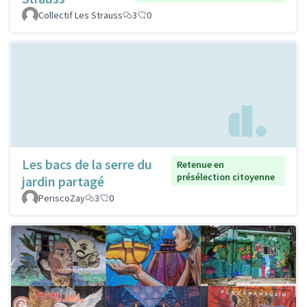
Collectif Les Strauss
3
0
Les bacs de la serre du
Retenue en
présélection citoyenne
jardin partagé
PeriscoZay
3
0