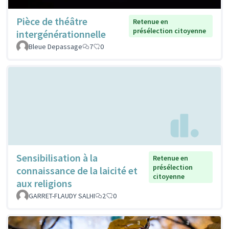
Pièce de théâtre
Retenue en
présélection citoyenne
intergénérationnelle
Bleue Depassage
7
0
Sensibilisation à la
Retenue en
présélection
connaissance de la laicité et
citoyenne
aux religions
GARRET-FLAUDY SALHI
2
0