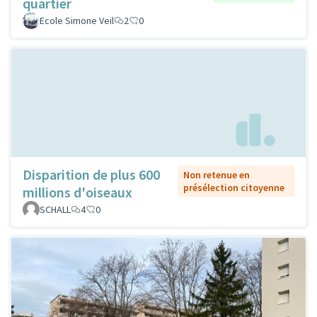
quartier
Ecole Simone Veil
2
0
Disparition de plus 600
Non retenue en
présélection citoyenne
millions d'oiseaux
SCHALL
4
0