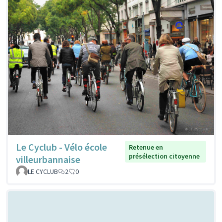
Le Cyclub - Vélo école
Retenue en
présélection citoyenne
villeurbannaise
LE CYCLUB
2
0