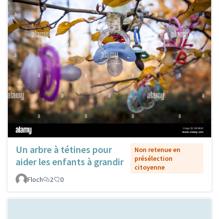
Un arbre à tétines pour
Non retenue en
présélection
aider les enfants à grandir
citoyenne
Floch
2
0