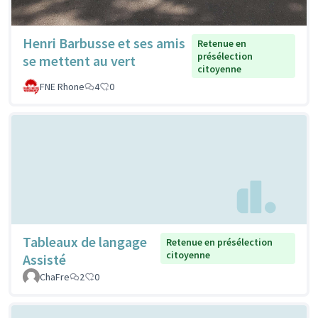
Henri Barbusse et ses amis
Retenue en
présélection
se mettent au vert
citoyenne
FNE Rhone
4
0
Tableaux de langage
Retenue en présélection
citoyenne
Assisté
ChaFre
2
0