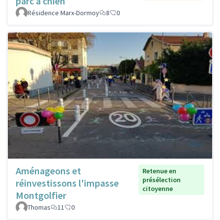
parc à chien
Résidence Marx-Dormoy
8
0
Aménageons et
Retenue en
présélection
réinvestissons l'impasse
citoyenne
Montgolfier
Thomas
11
0