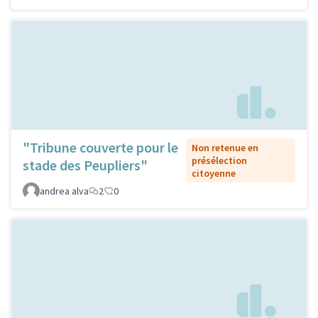
"Tribune couverte pour le
Non retenue en
présélection
stade des Peupliers"
citoyenne
andrea alva
2
0