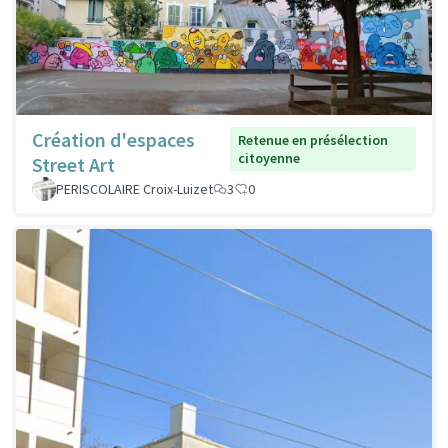
Création d'espaces
Retenue en présélection
citoyenne
Street Art
PERISCOLAIRE Croix-Luizet
3
0