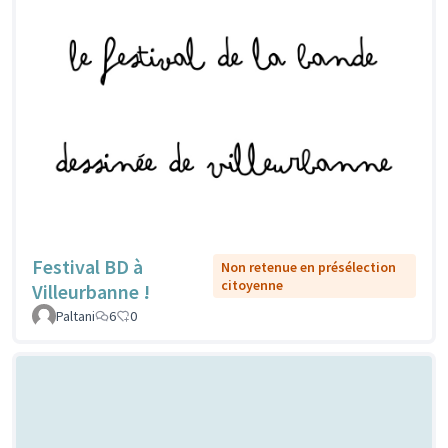
Festival BD à
Non retenue en présélection
citoyenne
Villeurbanne !
Paltani
6
0