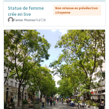
Statue de femme
Non retenue en présélection
citoyenne
crée en live
Fannie Thomas
2
0