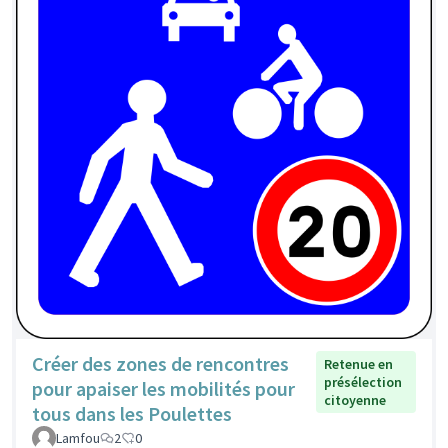
Créer des zones de rencontres
Retenue en
présélection
pour apaiser les mobilités pour
citoyenne
tous dans les Poulettes
Lamfou
2
0