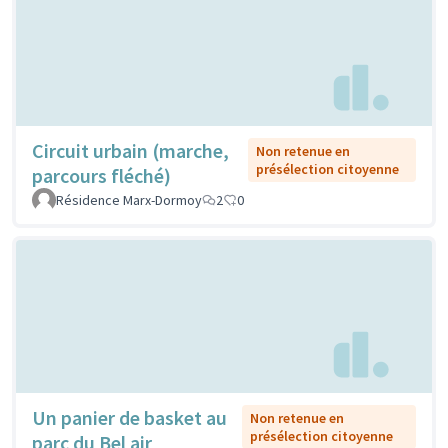
Circuit urbain (marche,
Non retenue en
présélection citoyenne
parcours fléché)
Résidence Marx-Dormoy
2
0
Un panier de basket au
Non retenue en
présélection citoyenne
parc du Bel air