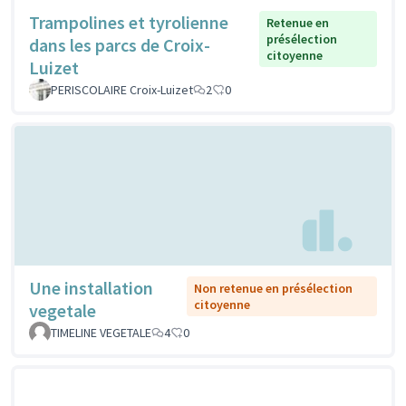
Trampolines et tyrolienne
Retenue en
présélection
dans les parcs de Croix-
citoyenne
Luizet
PERISCOLAIRE Croix-Luizet
2
0
Une installation
Non retenue en présélection
citoyenne
vegetale
TIMELINE VEGETALE
4
0