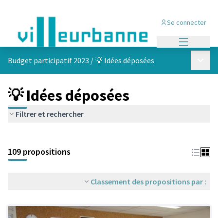
Se connecter
Menu princi
Menu p
Budget participatif 2023
/
💡 Idées déposées
💡 Idées déposées
Filtrer et rechercher
Passer la carte
Leaflet
|
©
OpenStreetMap
contributors
L'élément suivant est une carte qui présente les éléments de cet
+
109 propositions
−
Classement des propositions par :