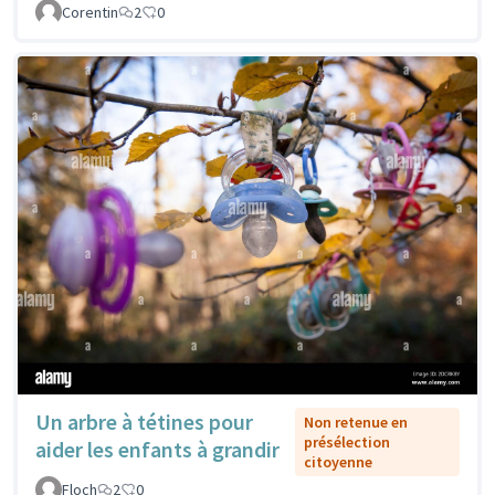
Corentin
2
0
Un arbre à tétines pour
Non retenue en
présélection
aider les enfants à grandir
citoyenne
Floch
2
0