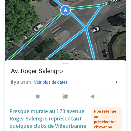
Fresque murale au 173 avenue
Non retenue
en
Roger Salengro représentant
présélection
quelques clubs de Villeurbanne
citoyenne