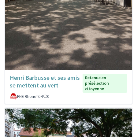
Henri Barbusse et ses amis
Retenue en
présélection
se mettent au vert
citoyenne
FNE Rhone
4
0