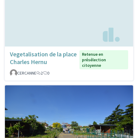
Vegetalisation de la place
Retenue en
présélection
Charles Hernu
citoyenne
CERCANNE
2
0