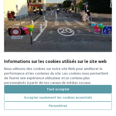
Aménageons et
Retenue en
Informations sur les cookies utilisés sur le site web
présélection
réinvestissons l'impasse
citoyenne
Nous utilisons des cookies sur notre site Web pour améliorer la
Montgolfier
performance et les contenus du site. Les cookies nous permettent
Thomas
11
0
de fournir une expérience utilisateur et un contenu plus
personnalisés à partir de nos canaux de médias sociaux.
Tout accepter
Accepter seulement les cookies essentiels
Paramètres