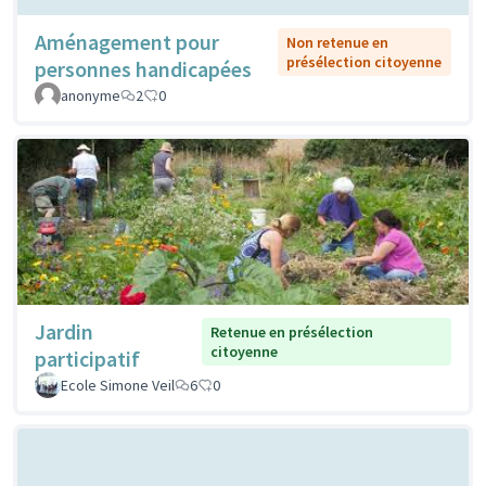
Aménagement pour
Non retenue en
présélection citoyenne
personnes handicapées
anonyme
2
0
Jardin
Retenue en présélection
citoyenne
participatif
Ecole Simone Veil
6
0