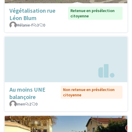
Végétalisation rue
Retenue en présélection
citoyenne
Léon Blum
Mélanie-f
3
0
Au moins UNE
Non retenue en présélection
citoyenne
balançoire
Imen
2
0