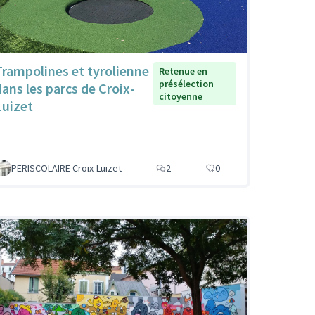
Trampolines et tyrolienne
Retenue en
présélection
dans les parcs de Croix-
citoyenne
Luizet
PERISCOLAIRE Croix-Luizet
2
0