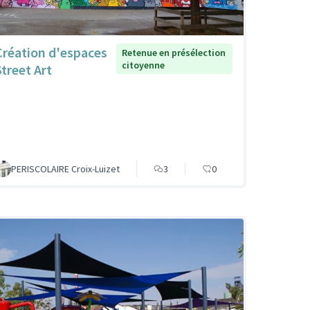
Création d'espaces
Retenue en présélection
citoyenne
Street Art
PERISCOLAIRE Croix-Luizet
3
0