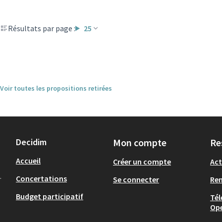
Résultats par page :
25
Voir toutes les propositions retirées
Decidim
Mon compte
Re
Accueil
Créer un compte
Act
.
Concertations
Se connecter
Re
Budget participatif
Tél
Op