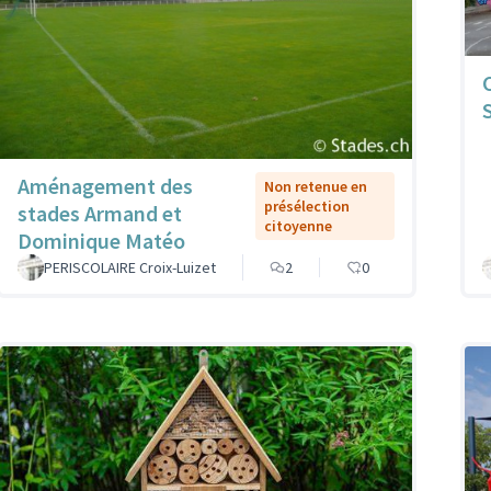
Aménagement des
Non retenue en
présélection
stades Armand et
citoyenne
Dominique Matéo
PERISCOLAIRE Croix-Luizet
2
0