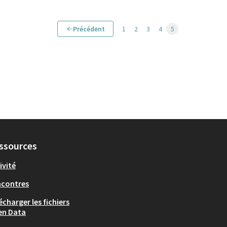
Précédent
1
2
3
4
5
ssources
ivité
ncontres
écharger les fichiers
en Data