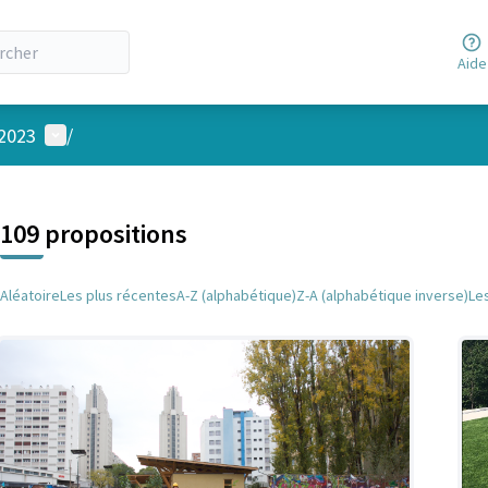
Aide
Menu utilisateur
 2023
/
 la carte
 suivant est une carte qui présente les éléments de cette page comm
109 propositions
Aléatoire
Les plus récentes
A-Z (alphabétique)
Z-A (alphabétique inverse)
Le