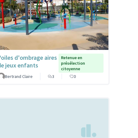
Voiles d'ombrage aires
Retenue en
présélection
de jeux enfants
citoyenne
Bertrand Claire
3
0