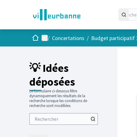
Accueil
Menu principal
/
Concertations
/
Budget participatif
Passer
L'élément
+
−
💡 Idées
déposées
Le formulaire ci-dessous filtre
dynamiquement les résultats de la
recherche lorsque les conditions de
recherche sont modifiées.