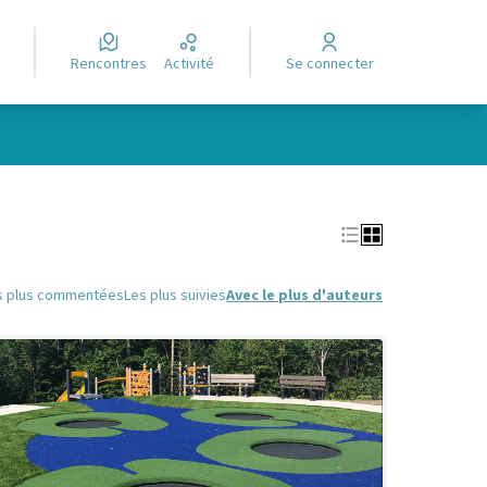
Rencontres
Activité
Se connecter
Leaflet
|
©
OpenStreetMap
contributors
e des points de carte. L'élément peut être utilisé avec un lecteur
s plus commentées
Les plus suivies
Avec le plus d'auteurs