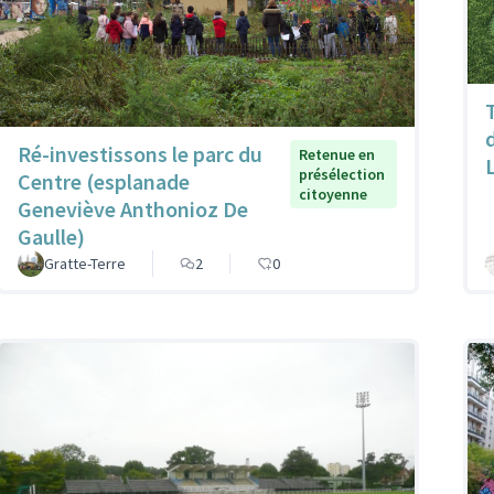
Ré-investissons le parc du
Retenue en
présélection
Centre (esplanade
citoyenne
Geneviève Anthonioz De
Gaulle)
Gratte-Terre
2
0