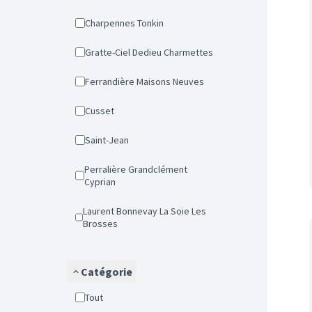
Charpennes Tonkin
Gratte-Ciel Dedieu Charmettes
Ferrandière Maisons Neuves
Cusset
Saint-Jean
Perralière Grandclément
Cyprian
Laurent Bonnevay La Soie Les
Brosses
Catégorie
Tout