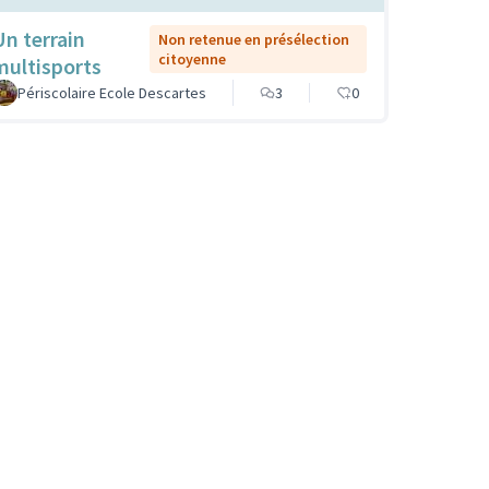
Un terrain
Non retenue en présélection
citoyenne
multisports
Périscolaire Ecole Descartes
3
0