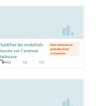
luidifier les mobilités
Non retenue en
présélection
douces sur l'avenue
citoyenne
Barbusse
MASI
2
0