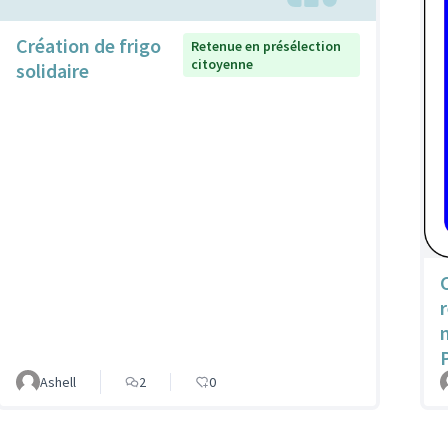
Création de frigo
Retenue en présélection
citoyenne
solidaire
Ashell
2
0