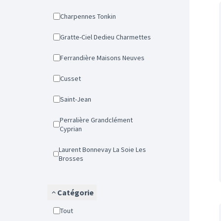
Charpennes Tonkin
Gratte-Ciel Dedieu Charmettes
Ferrandière Maisons Neuves
Cusset
Saint-Jean
Perralière Grandclément
Cyprian
Laurent Bonnevay La Soie Les
Brosses
Catégorie
Tout