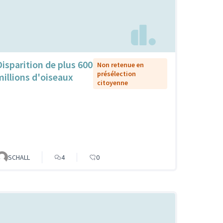
Disparition de plus 600
Non retenue en
présélection
millions d'oiseaux
citoyenne
SCHALL
4
0