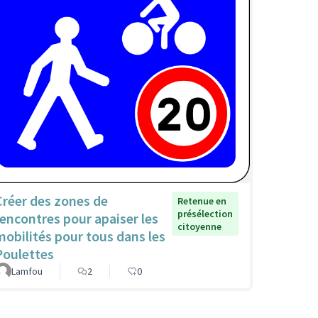
Créer des zones de
Retenue en
présélection
rencontres pour apaiser les
citoyenne
mobilités pour tous dans les
Poulettes
Lamfou
2
0