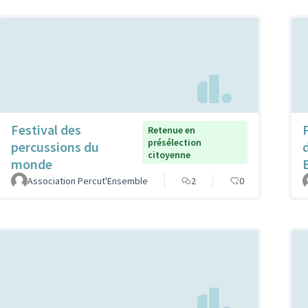
Festival des
F
Retenue en
présélection
percussions du
citoyenne
monde
Association Percut'Ensemble
2
0