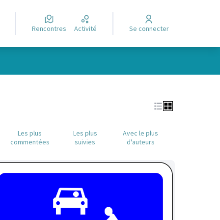
Rencontres
Activité
Se connecter
Leaflet
|
©
OpenStreetMap
contributors
e des points de carte. L'élément peut être utilisé avec un lecteur
Les plus
Les plus
Avec le plus
commentées
suivies
d'auteurs