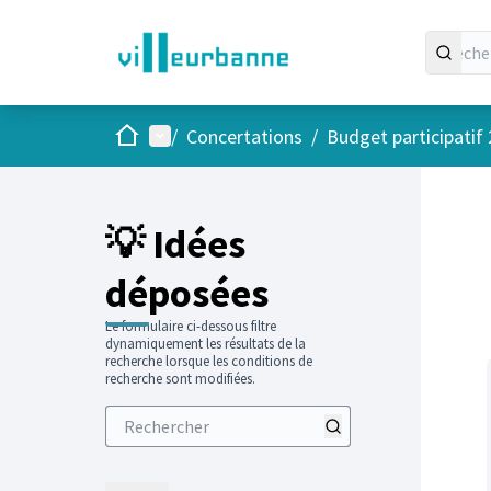
Accueil
Menu principal
/
Concertations
/
Budget participatif
Passer
L'élément
+
−
💡 Idées
déposées
Le formulaire ci-dessous filtre
dynamiquement les résultats de la
recherche lorsque les conditions de
recherche sont modifiées.