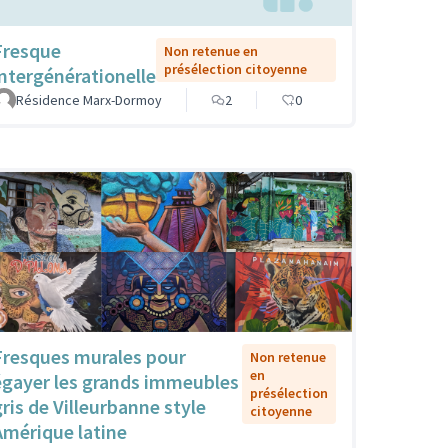
Fresque
Non retenue en
présélection citoyenne
intergénérationelle
Résidence Marx-Dormoy
2
0
Fresques murales pour
Non retenue
en
égayer les grands immeubles
présélection
gris de Villeurbanne style
citoyenne
Amérique latine