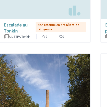
Escalade au
Non retenue en présélection
citoyenne
Tonkin
ULISTPA Tonkin
2
0