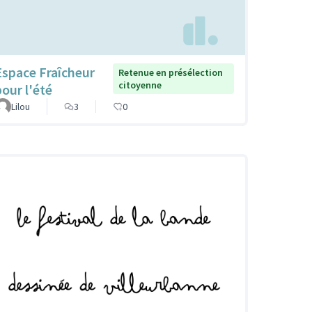
Espace Fraîcheur
Retenue en présélection
citoyenne
pour l'été
Lilou
3
0