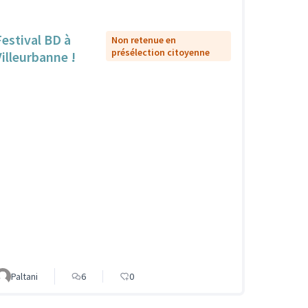
Festival BD à
Non retenue en
présélection citoyenne
Villeurbanne !
Paltani
6
0