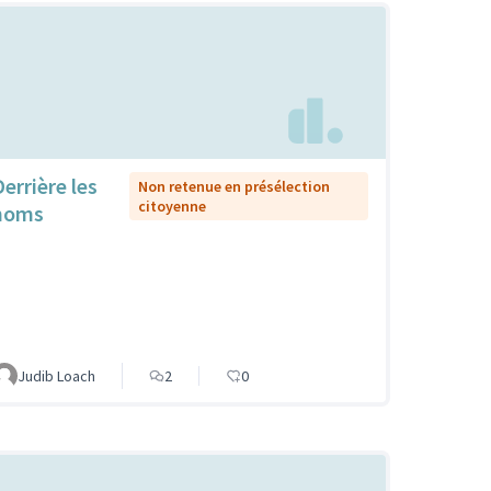
Derrière les
Non retenue en présélection
citoyenne
noms
Judib Loach
2
0