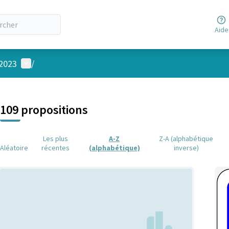
Aide
Menu utilisateur
 2023
/
 la carte
 suivant est une carte qui présente les éléments de cette page comm
109 propositions
Les plus
A-Z
Z-A (alphabétique
Aléatoire
récentes
(alphabétique)
inverse)