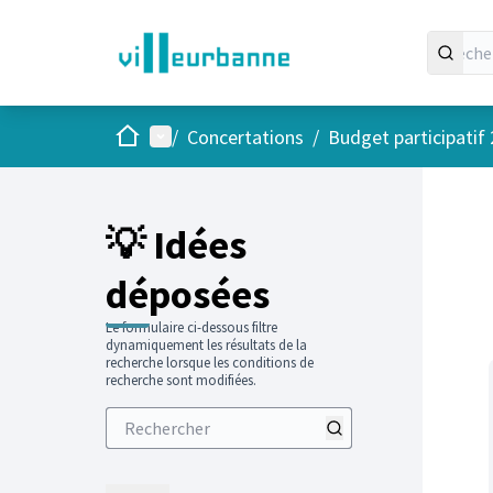
Accueil
Menu principal
/
Concertations
/
Budget participatif
Passer
L'élément
+
−
💡 Idées
déposées
Le formulaire ci-dessous filtre
dynamiquement les résultats de la
recherche lorsque les conditions de
recherche sont modifiées.