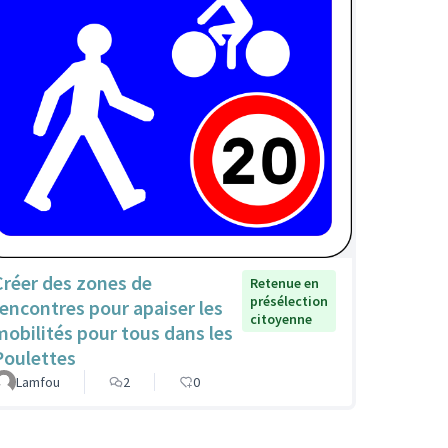
Créer des zones de
Retenue en
présélection
rencontres pour apaiser les
citoyenne
mobilités pour tous dans les
Poulettes
Lamfou
2
0