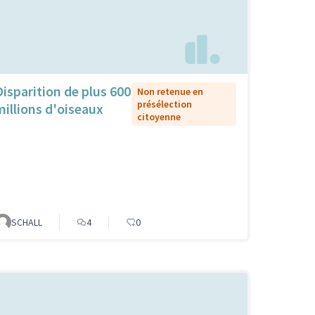
Disparition de plus 600
Non retenue en
présélection
millions d'oiseaux
citoyenne
SCHALL
4
0