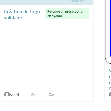
Création de frigo
Retenue en présélection
citoyenne
solidaire
Ashell
2
0