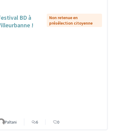
Festival BD à
Non retenue en
présélection citoyenne
Villeurbanne !
Paltani
6
0