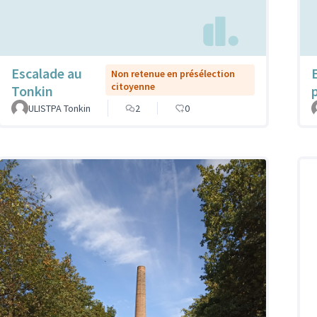
Escalade au
Non retenue en présélection
citoyenne
Tonkin
ULISTPA Tonkin
2
0