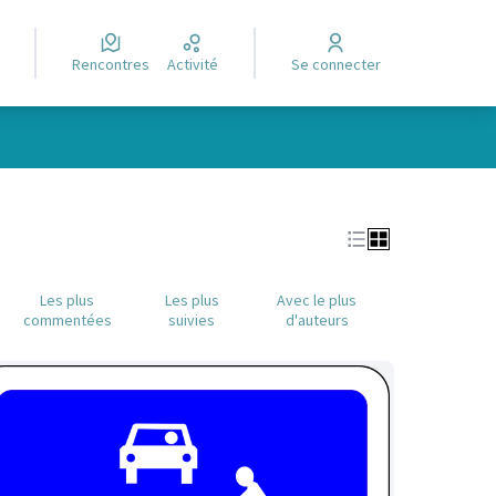
Rencontres
Activité
Se connecter
Leaflet
|
©
OpenStreetMap
contributors
e des points de carte. L'élément peut être utilisé avec un lecteur
Les plus
Les plus
Avec le plus
commentées
suivies
d'auteurs