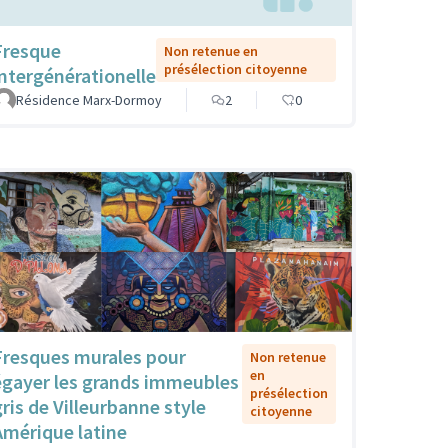
Fresque
Non retenue en
présélection citoyenne
intergénérationelle
Résidence Marx-Dormoy
2
0
Fresques murales pour
Non retenue
en
égayer les grands immeubles
présélection
gris de Villeurbanne style
citoyenne
Amérique latine