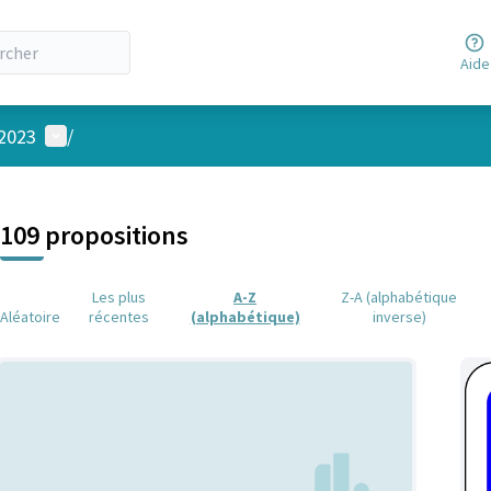
Aide
Menu utilisateur
 2023
/
 la carte
 suivant est une carte qui présente les éléments de cette page comm
109 propositions
Les plus
A-Z
Z-A (alphabétique
Aléatoire
récentes
(alphabétique)
inverse)