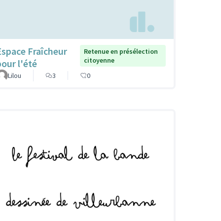
Espace Fraîcheur
Retenue en présélection
citoyenne
pour l'été
Lilou
3
0