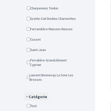
Charpennes Tonkin
Gratte-Ciel Dedieu Charmettes
Ferrandière Maisons Neuves
Cusset
Saint-Jean
Perralière Grandclément
Cyprian
Laurent Bonnevay La Soie Les
Brosses
Catégorie
Tout