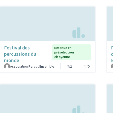
Festival des
F
Retenue en
présélection
percussions du
citoyenne
monde
Association Percut'Ensemble
2
0