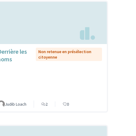
Derrière les
Non retenue en présélection
citoyenne
noms
Judib Loach
2
0