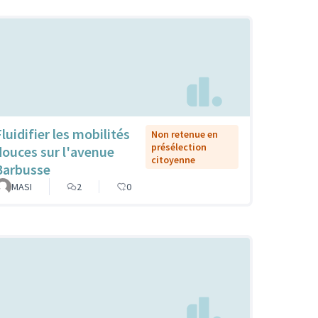
luidifier les mobilités
Non retenue en
présélection
douces sur l'avenue
citoyenne
Barbusse
MASI
2
0