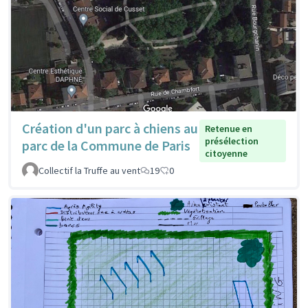
Création d'un parc à chiens au
Retenue en
présélection
parc de la Commune de Paris
citoyenne
Collectif la Truffe au vent
19
0