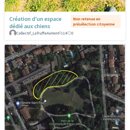
Création d'un espace
Non retenue en
présélection citoyenne
dédié aux chiens
Collectif_LaTruffeAuVent
14
0