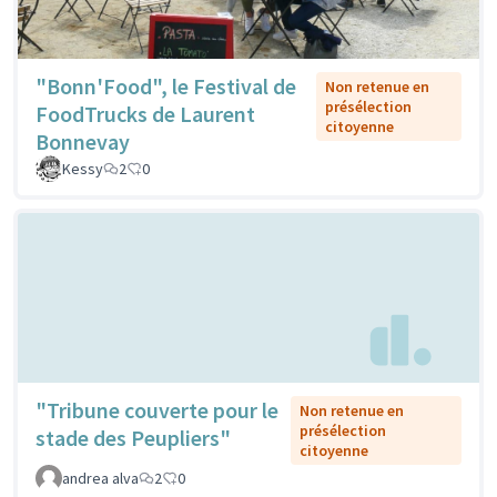
"Bonn'Food", le Festival de
Non retenue en
présélection
FoodTrucks de Laurent
citoyenne
Bonnevay
Kessy
2
0
"Tribune couverte pour le
Non retenue en
présélection
stade des Peupliers"
citoyenne
andrea alva
2
0