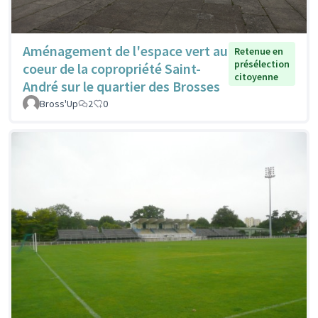
Aménagement de l'espace vert au
Retenue en
présélection
coeur de la copropriété Saint-
citoyenne
André sur le quartier des Brosses
Bross'Up
2
0