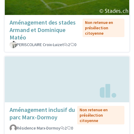
Aménagement des stades
Non retenue en
présélection
Armand et Dominique
citoyenne
Matéo
PERISCOLAIRE Croix-Luizet
2
0
Aménagement inclusif du
Non retenue en
présélection
parc Marx-Dormoy
citoyenne
Résidence Marx-Dormoy
2
0