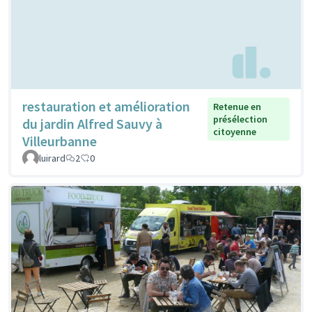
restauration et amélioration
Retenue en
présélection
du jardin Alfred Sauvy à
citoyenne
Villeurbanne
luirard
2
0