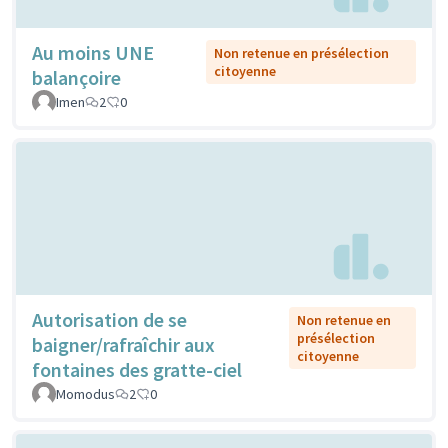
Au moins UNE
Non retenue en présélection
citoyenne
balançoire
Imen
2
0
Autorisation de se
Non retenue en
présélection
baigner/rafraîchir aux
citoyenne
fontaines des gratte-ciel
Momodus
2
0