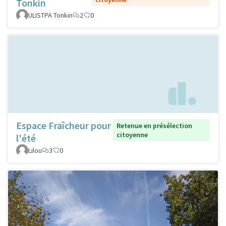
Tonkin
ULISTPA Tonkin
2
0
Espace Fraîcheur pour
Retenue en présélection
citoyenne
l'été
Lilou
3
0