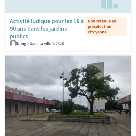
Activité ludique pour les 18 à
Non retenue en
présélection
90 ans dans les jardins
citoyenne
publics
bouge dans ta ville
2
0