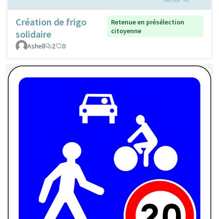
Création de frigo
Retenue en présélection
citoyenne
solidaire
Ashell
2
0