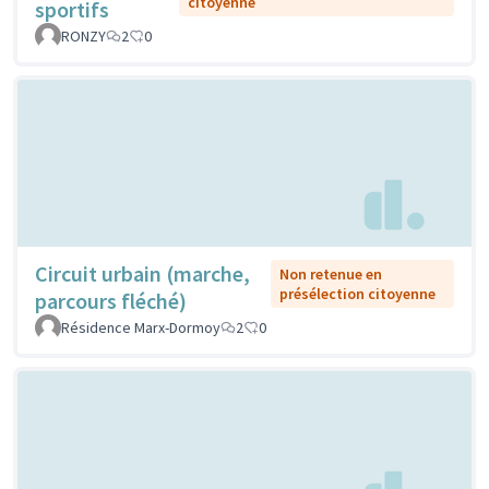
citoyenne
sportifs
RONZY
2
0
Circuit urbain (marche,
Non retenue en
présélection citoyenne
parcours fléché)
Résidence Marx-Dormoy
2
0