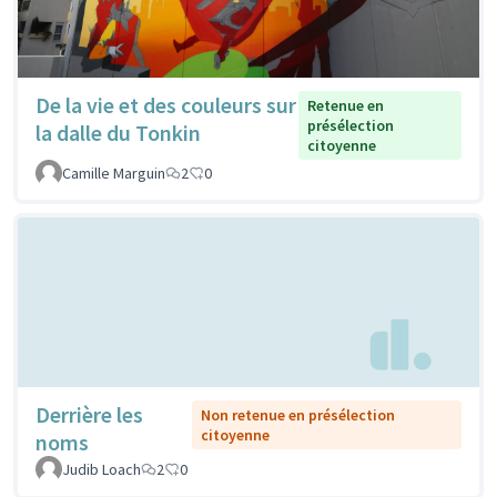
De la vie et des couleurs sur
Retenue en
présélection
la dalle du Tonkin
citoyenne
Camille Marguin
2
0
Derrière les
Non retenue en présélection
citoyenne
noms
Judib Loach
2
0