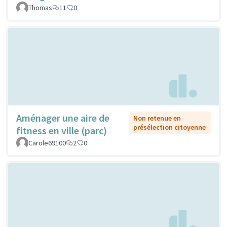
Thomas
11
0
Aménager une aire de
Non retenue en
présélection citoyenne
fitness en ville (parc)
Carole69100
2
0