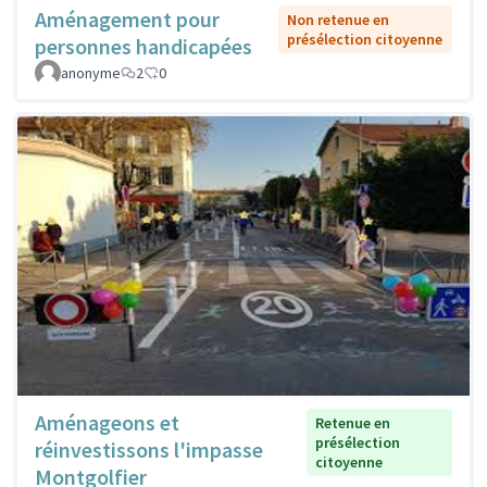
Aménagement pour
Non retenue en
présélection citoyenne
personnes handicapées
anonyme
2
0
Aménageons et
Retenue en
présélection
réinvestissons l'impasse
citoyenne
Montgolfier