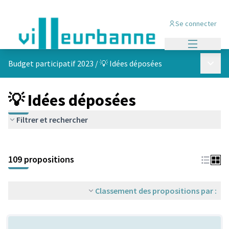
Se connecter
Menu princi
Menu p
Budget participatif 2023
/
💡 Idées déposées
💡 Idées déposées
Filtrer et rechercher
Passer la carte
Leaflet
|
©
OpenStreetMap
contributors
L'élément suivant est une carte qui présente les éléments de cet
+
109 propositions
−
Classement des propositions par :