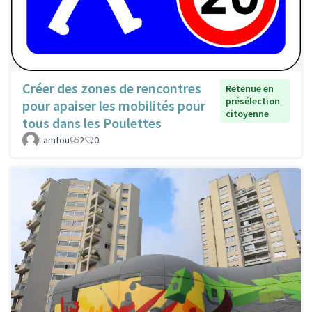
Créer des zones de rencontres
Retenue en
présélection
pour apaiser les mobilités pour
citoyenne
tous dans les Poulettes
Lamfou
2
0