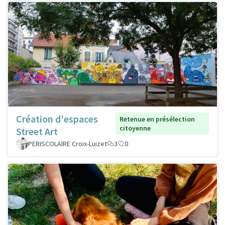
Création d'espaces
Retenue en présélection
citoyenne
Street Art
PERISCOLAIRE Croix-Luizet
3
0