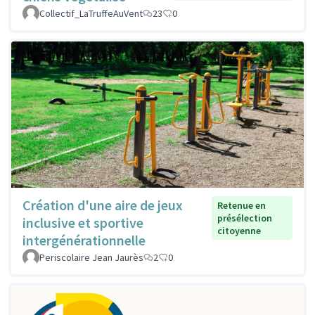
Collectif_LaTruffeAuVent
23
0
Création d'une aire de jeux
Retenue en
présélection
inclusive et sportive
citoyenne
intergénérationnelle
Periscolaire Jean Jaurès
2
0