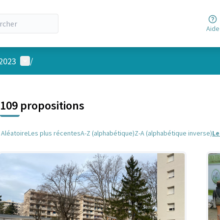
Aide
Menu utilisateur
 2023
/
 la carte
 suivant est une carte qui présente les éléments de cette page comm
109 propositions
Aléatoire
Les plus récentes
A-Z (alphabétique)
Z-A (alphabétique inverse)
Le