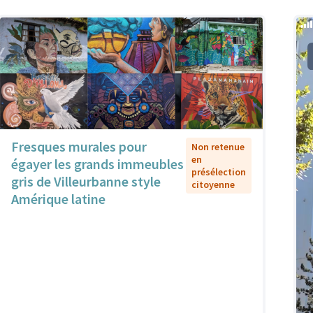
Fresques murales pour
Non retenue
en
égayer les grands immeubles
présélection
gris de Villeurbanne style
citoyenne
Amérique latine