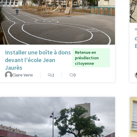
Installer une boîte à dons
Retenue en
présélection
devant l'école Jean
citoyenne
Jaurès
Claire Verni
2
0