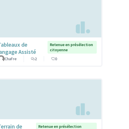
Tableaux de
Retenue en présélection
citoyenne
langage Assisté
ChaFre
2
0
Terrain de
Retenue en présélection