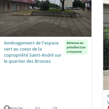
Aménagement de l'espace
Retenue en
présélection
vert au coeur de la
citoyenne
copropriété Saint-André sur
le quartier des Brosses
Bross'Up
2
0