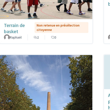
Terrain de
Non retenue en présélection
citoyenne
basket
Raphaël
2
0