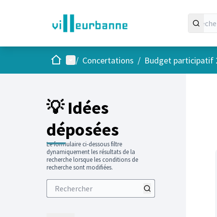
Accueil
Menu principal
/
Concertations
/
Budget participatif
Passer
L'élément
+
−
💡 Idées
déposées
Le formulaire ci-dessous filtre
dynamiquement les résultats de la
recherche lorsque les conditions de
recherche sont modifiées.