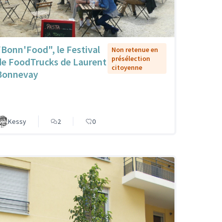
"Bonn'Food", le Festival
Non retenue en
présélection
de FoodTrucks de Laurent
citoyenne
Bonnevay
Kessy
2
0