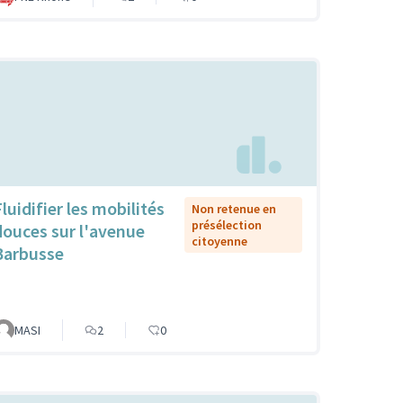
luidifier les mobilités
Non retenue en
présélection
douces sur l'avenue
citoyenne
Barbusse
MASI
2
0