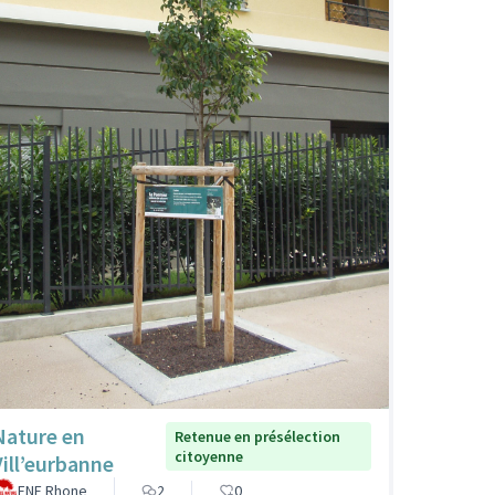
Nature en
Retenue en présélection
citoyenne
Vill’eurbanne
FNE Rhone
2
0