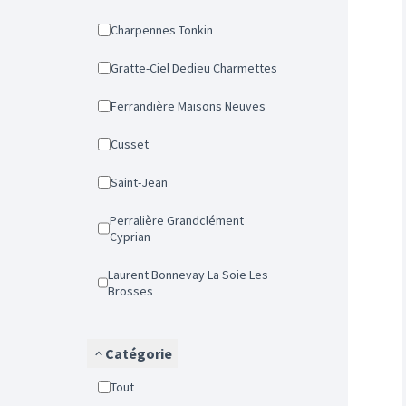
Charpennes Tonkin
Gratte-Ciel Dedieu Charmettes
Ferrandière Maisons Neuves
Cusset
Saint-Jean
Perralière Grandclément
Cyprian
Laurent Bonnevay La Soie Les
Brosses
Catégorie
Tout