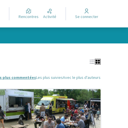
Rencontres
Activité
Se connecter
Leaflet
|
©
OpenStreetMap
contributors
e des points de carte. L'élément peut être utilisé avec un lecteur
s plus commentées
Les plus suivies
Avec le plus d'auteurs