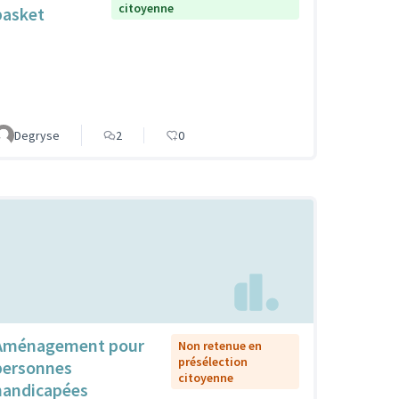
citoyenne
basket
Degryse
2
0
Aménagement pour
Non retenue en
présélection
personnes
citoyenne
handicapées