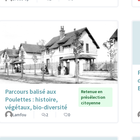
F
Parcours balisé aux
Retenue en
présélection
Poulettes : histoire,
citoyenne
végétaux, bio-diversité
Lamfou
2
0