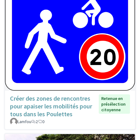
Créer des zones de rencontres
Retenue en
présélection
pour apaiser les mobilités pour
citoyenne
tous dans les Poulettes
Lamfou
2
0