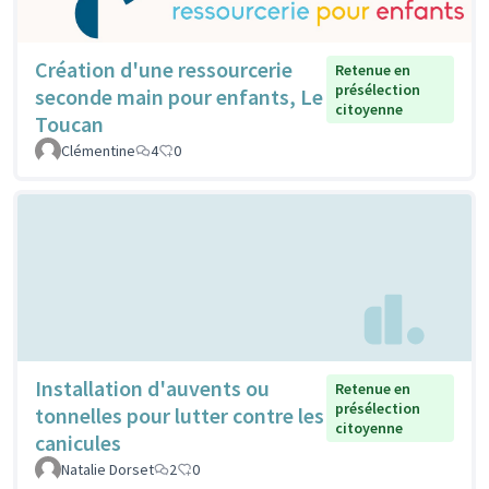
Création d'une ressourcerie
Retenue en
présélection
seconde main pour enfants, Le
citoyenne
Toucan
Clémentine
4
0
Installation d'auvents ou
Retenue en
présélection
tonnelles pour lutter contre les
citoyenne
canicules
Natalie Dorset
2
0