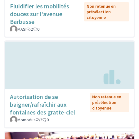
Fluidifier les mobilités
Non retenue en
présélection
douces sur l'avenue
citoyenne
Barbusse
MASI
2
0
Autorisation de se
Non retenue en
présélection
baigner/rafraîchir aux
citoyenne
fontaines des gratte-ciel
Momodus
2
0