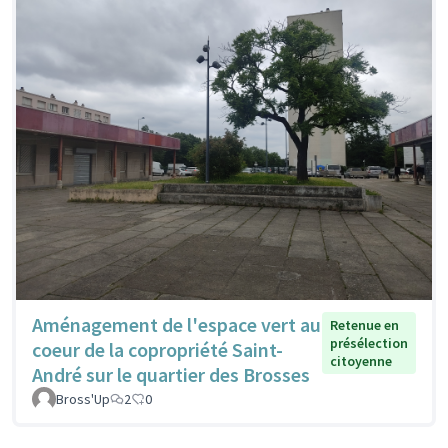
Aménagement de l'espace vert au
Retenue en
présélection
coeur de la copropriété Saint-
citoyenne
André sur le quartier des Brosses
Bross'Up
2
0