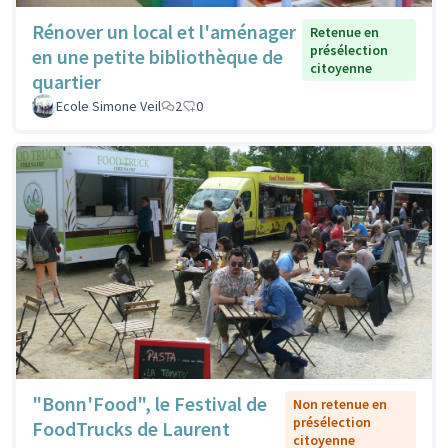
Rénover un local et l'aménager
Retenue en
présélection
en une petite bibliothèque de
citoyenne
quartier
Ecole Simone Veil
2
0
"Bonn'Food", le Festival de
Non retenue en
présélection
FoodTrucks de Laurent
citoyenne