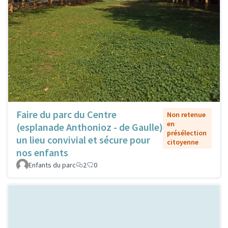
Faire du parc du Centre
Non retenue
en
(esplanade Anthonioz - de Gaulle)
présélection
un lieu convivial et sécure pour
citoyenne
nos enfants
Enfants du parc
2
0