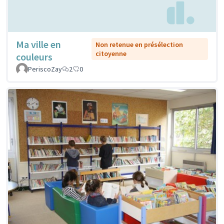
Ma ville en
Non retenue en présélection
citoyenne
couleurs
PeriscoZay
2
0