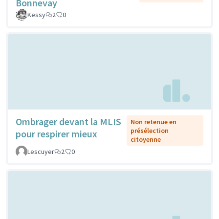
Bonnevay
Kessy
2
0
Ombrager devant la MLIS
Non retenue en
présélection
pour respirer mieux
citoyenne
Lescuyer
2
0