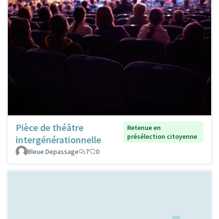
Pièce de théâtre
Retenue en
présélection citoyenne
intergénérationnelle
Bleue Depassage
7
0