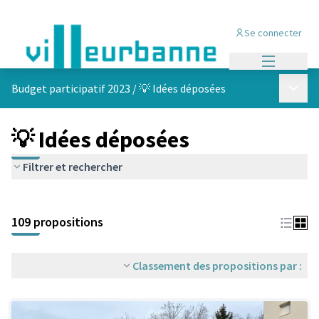
Se connecter
Menu princi
Menu p
Budget participatif 2023
/
💡 Idées déposées
💡 Idées déposées
Filtrer et rechercher
Passer la carte
Leaflet
|
©
OpenStreetMap
contributors
L'élément suivant est une carte qui présente les éléments de cet
+
109 propositions
−
Classement des propositions par :