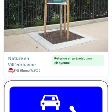
Nature en
Retenue en présélection
citoyenne
Vill’eurbanne
FNE Rhone
2
0