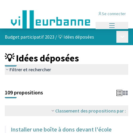
Se connecter
Menu princi
Menu p
Budget participatif 2023
/
💡 Idées déposées
💡 Idées déposées
Filtrer et rechercher
Passer la carte
Leaflet
|
©
OpenStreetMap
contributors
L'élément suivant est une carte qui présente les éléments de cet
+
109 propositions
−
Classement des propositions par :
Installer une boîte à dons devant l'école