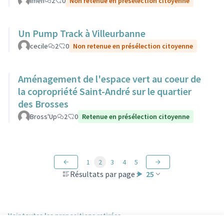
Imen
2
0
Non retenue en présélection citoyenne
Un Pump Track à Villeurbanne
cecile
2
0
Non retenue en présélection citoyenne
Aménagement de l'espace vert au coeur de
la copropriété Saint-André sur le quartier
des Brosses
Bross'Up
2
0
Retenue en présélection citoyenne
1
2
3
4
5
Résultats par page :
25
Voir toutes les propositions retirées