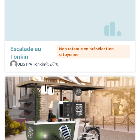
Escalade au
Non retenue en présélection
citoyenne
Tonkin
ULISTPA Tonkin
2
0