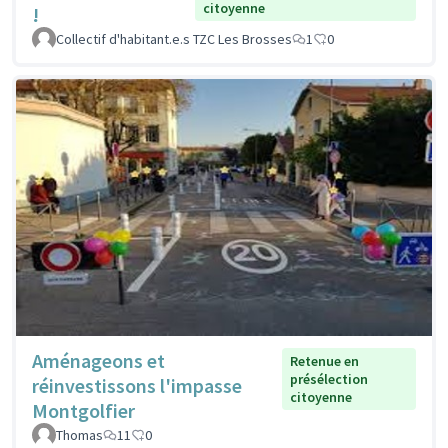
citoyenne
!
Collectif d'habitant.e.s TZC Les Brosses
1
0
Aménageons et
Retenue en
présélection
réinvestissons l'impasse
citoyenne
Montgolfier
Thomas
11
0