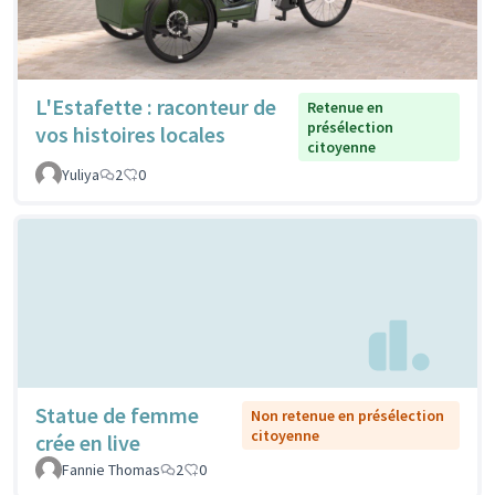
L'Estafette : raconteur de
Retenue en
présélection
vos histoires locales
citoyenne
Yuliya
2
0
Statue de femme
Non retenue en présélection
citoyenne
crée en live
Fannie Thomas
2
0