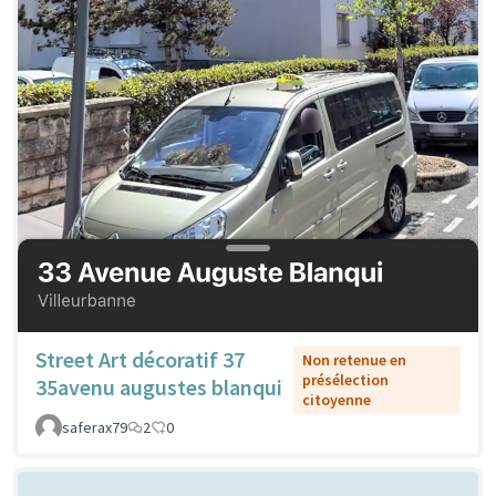
Street Art décoratif 37
Non retenue en
présélection
35avenu augustes blanqui
citoyenne
saferax79
2
0