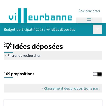
Se connecter
Menu princi
Menu p
Budget participatif 2023
/
💡 Idées déposées
💡 Idées déposées
Filtrer et rechercher
Passer la carte
Leaflet
|
©
OpenStreetMap
contributors
L'élément suivant est une carte qui présente les éléments de cet
+
109 propositions
−
Classement des propositions par :