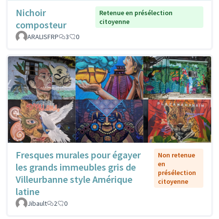
Nichoir
Retenue en présélection
citoyenne
composteur
ARALISFRP
3
0
Fresques murales pour égayer
Non retenue
en
les grands immeubles gris de
présélection
Villeurbanne style Amérique
citoyenne
latine
Jibault
2
0