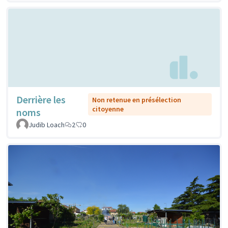
Derrière les
Non retenue en présélection
citoyenne
noms
Judib Loach
2
0