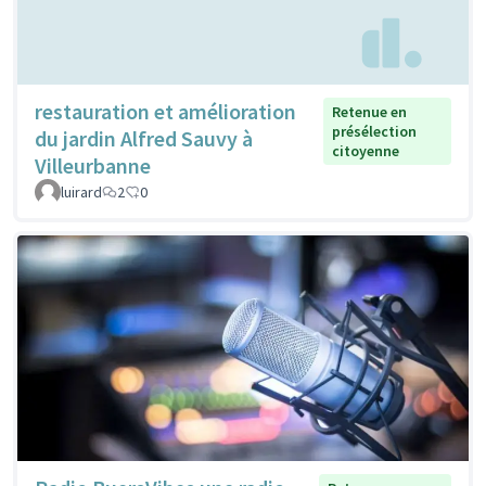
restauration et amélioration
Retenue en
présélection
du jardin Alfred Sauvy à
citoyenne
Villeurbanne
luirard
2
0