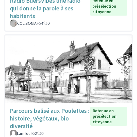
Radio BuersVibes une radio
Retenue en
présélection
qui donne la parole à ses
citoyenne
habitants
COL SONIA
4
0
Parcours balisé aux Poulettes :
Retenue en
présélection
histoire, végétaux, bio-
citoyenne
diversité
Lamfou
2
0