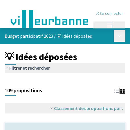
Se connecter
Menu princi
Menu p
Budget participatif 2023
/
💡 Idées déposées
💡 Idées déposées
Filtrer et rechercher
Passer la carte
Leaflet
|
©
OpenStreetMap
contributors
L'élément suivant est une carte qui présente les éléments de cet
+
109 propositions
−
Classement des propositions par :