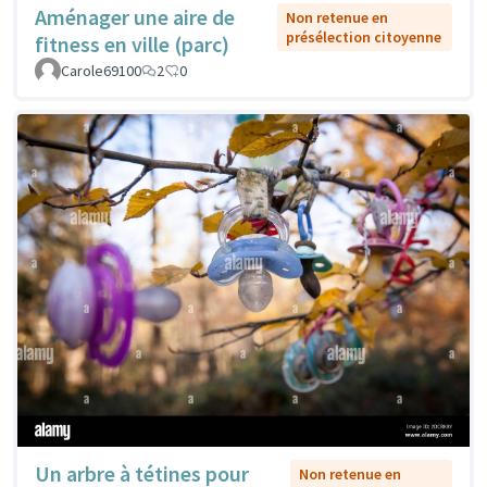
Aménager une aire de
Non retenue en
présélection citoyenne
fitness en ville (parc)
Carole69100
2
0
Un arbre à tétines pour
Non retenue en