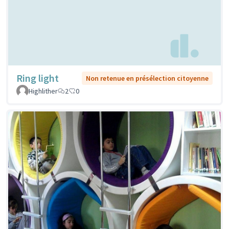
Ring light
Non retenue en présélection citoyenne
Highlither
2
0