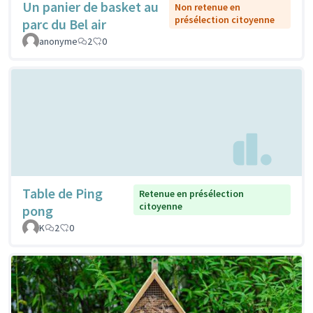
Un panier de basket au
Non retenue en
présélection citoyenne
parc du Bel air
anonyme
2
0
Table de Ping
Retenue en présélection
citoyenne
pong
K
2
0