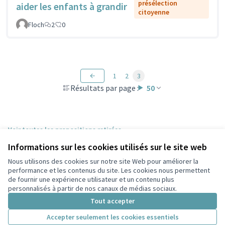
présélection
aider les enfants à grandir
citoyenne
Floch
2
0
1
2
3
Résultats par page :
50
Voir toutes les propositions retirées
Informations sur les cookies utilisés sur le site web
Nous utilisons des cookies sur notre site Web pour améliorer la
Conditions d'utilisation
performance et les contenus du site. Les cookies nous permettent
Paramètres des cookies
de fournir une expérience utilisateur et un contenu plus
Participez Villeurbanne sur X
Participez Villeurbanne sur Facebook
Participez Villeurbanne sur Instagram
Participez Villeurbanne sur YouTube
personnalisés à partir de nos canaux de médias sociaux.
(Lien externe)
(Lien externe)
(Lien externe)
(Lien externe)
Tout accepter
Accepter seulement les cookies essentiels