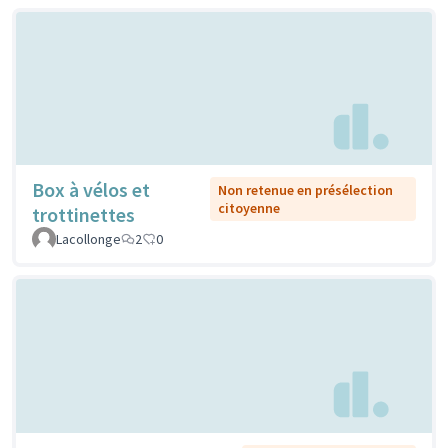
Box à vélos et
Non retenue en présélection
citoyenne
trottinettes
Lacollonge
2
0