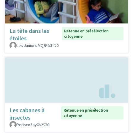
La tête dans les
Retenue en présélection
citoyenne
étoiles
Les Juniors MQB
3
0
Les cabanes à
Retenue en présélection
citoyenne
insectes
PeriscoZay
2
0