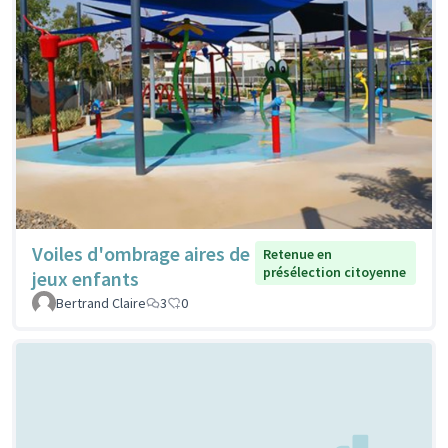
Voiles d'ombrage aires de
Retenue en
présélection citoyenne
jeux enfants
Bertrand Claire
3
0