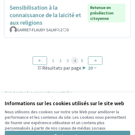
Sensibilisation à la
Retenue en
présélection
connaissance de la laicité et
citoyenne
aux religions
GARRET-FLAUDY SALHI
2
0
1
2
3
4
5
Résultats par page :
20
Voir toutes les propositions retirées
Informations sur les cookies utilisés sur le site web
Nous utilisons des cookies sur notre site Web pour améliorer la
Conditions d'utilisation
performance et les contenus du site. Les cookies nous permettent
Paramètres des cookies
de fournir une expérience utilisateur et un contenu plus
Participez Villeurbanne sur X
Participez Villeurbanne sur Facebook
Participez Villeurbanne sur Instagram
Participez Villeurbanne sur YouTube
personnalisés à partir de nos canaux de médias sociaux.
(Lien externe)
(Lien externe)
(Lien externe)
(Lien externe)