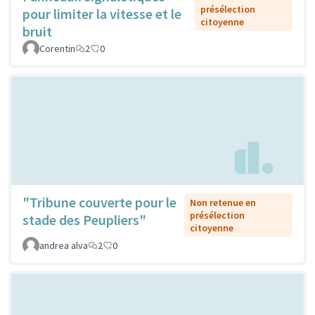
présélection
pour limiter la vitesse et le
citoyenne
bruit
Corentin
2
0
"Tribune couverte pour le
Non retenue en
présélection
stade des Peupliers"
citoyenne
andrea alva
2
0