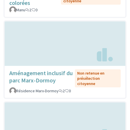
citoyenne
colorées
Manu
2
0
Aménagement inclusif du
Non retenue en
présélection
parc Marx-Dormoy
citoyenne
Résidence Marx-Dormoy
2
0