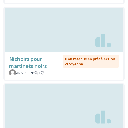
Nichoirs pour
Non retenue en présélection
citoyenne
martinets noirs
ARALISFRP
3
0