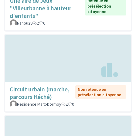
Une aire de Jeux
Retenue en
présélection
"Villeurbanne à hauteur
citoyenne
d'enfants"
Nanou29
2
0
Circuit urbain (marche,
Non retenue en
présélection citoyenne
parcours fléché)
Résidence Marx-Dormoy
2
0