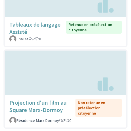
Tableaux de langage
Retenue en présélection
citoyenne
Assisté
ChaFre
2
0
Projection d'un film au
Non retenue en
présélection
Square Marx-Dormoy
citoyenne
Résidence Marx-Dormoy
2
0