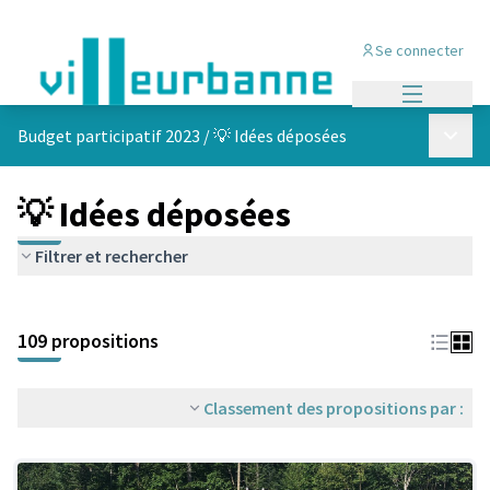
Se connecter
Menu princi
Menu p
Budget participatif 2023
/
💡 Idées déposées
💡 Idées déposées
Filtrer et rechercher
Passer la carte
Leaflet
|
©
OpenStreetMap
contributors
L'élément suivant est une carte qui présente les éléments de cet
+
109 propositions
−
Classement des propositions par :