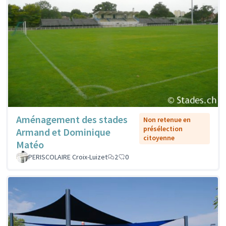
Aménagement des stades
Non retenue en
présélection
Armand et Dominique
citoyenne
Matéo
PERISCOLAIRE Croix-Luizet
2
0