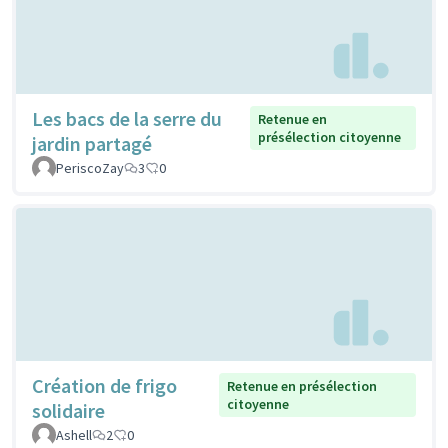
Les bacs de la serre du
Retenue en
présélection citoyenne
jardin partagé
PeriscoZay
3
0
Création de frigo
Retenue en présélection
citoyenne
solidaire
Ashell
2
0