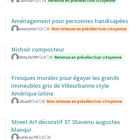
Lamfou
2
0
Retenue en présélection citoyenne
Aménagement pour personnes handicapées
anonyme
2
0
Non retenue en présélection citoyenne
Nichoir composteur
ARALISFRP
3
0
Retenue en présélection citoyenne
Fresques murales pour égayer les grands
immeubles gris de Villeurbanne style
Amérique latine
Jibault
2
0
Non retenue en présélection citoyenne
Street Art décoratif 37 35avenu augustes
blanqui
saferax79
2
0