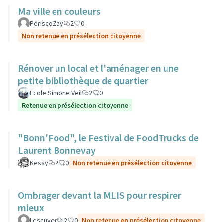
Ma ville en couleurs
PeriscoZay
2
0
Non retenue en présélection citoyenne
Rénover un local et l'aménager en une
petite bibliothèque de quartier
Ecole Simone Veil
2
0
Retenue en présélection citoyenne
"Bonn'Food", le Festival de FoodTrucks de
Laurent Bonnevay
Kessy
2
0
Non retenue en présélection citoyenne
Ombrager devant la MLIS pour respirer
mieux
Lescuyer
2
0
Non retenue en présélection citoyenne