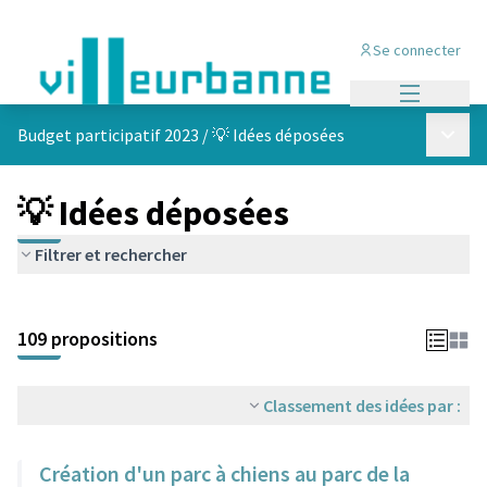
Se connecter
Menu princi
Menu p
Budget participatif 2023
/
💡 Idées déposées
💡 Idées déposées
Filtrer et rechercher
Passer la carte
Leaflet
|
©
OpenStreetMap
contributors
L'élément suivant est une carte qui présente les éléments de cet
+
109 propositions
−
Classement des idées par :
Création d'un parc à chiens au parc de la