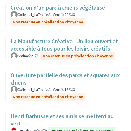
Création d'un parc à chiens végétalisé
Collectif_LaTruffeAuVent
23
0
Non retenue en présélection citoyenne
La Manufacture Créative_Un lieu ouvert et
accessible à tous pour les loisirs créatifs
Amina
9
0
Non retenue en présélection citoyenne
Ouverture partielle des parcs et squares aux
chiens
Collectif_LaTruffeAuVent
13
0
Non retenue en présélection citoyenne
Henri Barbusse et ses amis se mettent au
vert
FNE Rhone
4
0
Retenue en présélection citoyenne