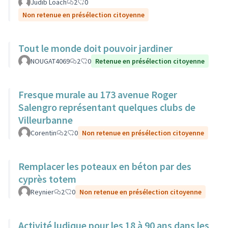
Judib Loach
2
0
Non retenue en présélection citoyenne
Tout le monde doit pouvoir jardiner
NOUGAT4069
2
0
Retenue en présélection citoyenne
Fresque murale au 173 avenue Roger
Salengro représentant quelques clubs de
Villeurbanne
Corentin
2
0
Non retenue en présélection citoyenne
Remplacer les poteaux en béton par des
cyprès totem
Reynier
2
0
Non retenue en présélection citoyenne
Activité ludique pour les 18 à 90 ans dans les