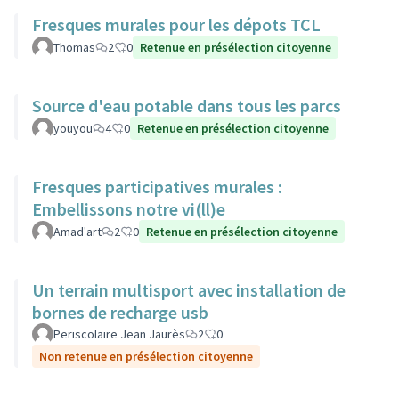
Fresques murales pour les dépots TCL
Thomas
2
0
Retenue en présélection citoyenne
Source d'eau potable dans tous les parcs
youyou
4
0
Retenue en présélection citoyenne
Fresques participatives murales :
Embellissons notre vi(ll)e
Amad'art
2
0
Retenue en présélection citoyenne
Un terrain multisport avec installation de
bornes de recharge usb
Periscolaire Jean Jaurès
2
0
Non retenue en présélection citoyenne