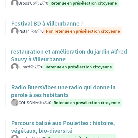
Bross'Up
2
0
Retenue en présélection citoyenne
Festival BD à Villeurbanne !
Paltani
6
0
Non retenue en présélection citoyenne
restauration et amélioration du jardin Alfred
Sauvy à Villeurbanne
luirard
2
0
Retenue en présélection citoyenne
Radio BuersVibes une radio qui donne la
parole à ses habitants
COL SONIA
4
0
Retenue en présélection citoyenne
Parcours balisé aux Poulettes : histoire,
végétaux, bio-diversité