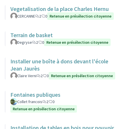
Vegetalisation de la place Charles Hernu
CERCANNE
2
0
Retenue en présélection citoyenne
Terrain de basket
Degryse
2
0
Retenue en présélection citoyenne
Installer une boîte à dons devant l'école
Jean Jaurès
Claire Verni
2
0
Retenue en présélection citoyenne
Fontaines publiques
Collet francois
2
0
Retenue en présélection citoyenne
Installation de tables en bois pour pouvoir