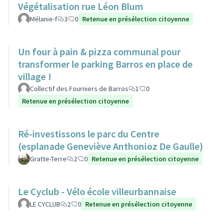
Végétalisation rue Léon Blum
Mélanie-f
3
0
Retenue en présélection citoyenne
Un four à pain & pizza communal pour
transformer le parking Barros en place de
village !
Collectif des Fourniers de Barros
1
0
Retenue en présélection citoyenne
Ré-investissons le parc du Centre
(esplanade Geneviève Anthonioz De Gaulle)
Gratte-Terre
2
0
Retenue en présélection citoyenne
Le Cyclub - Vélo école villeurbannaise
LE CYCLUB
2
0
Retenue en présélection citoyenne