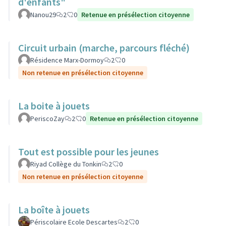
d'enfants"
Nanou29
2
0
Retenue en présélection citoyenne
Circuit urbain (marche, parcours fléché)
Résidence Marx-Dormoy
2
0
Non retenue en présélection citoyenne
La boite à jouets
PeriscoZay
2
0
Retenue en présélection citoyenne
Tout est possible pour les jeunes
Riyad Collège du Tonkin
2
0
Non retenue en présélection citoyenne
La boîte à jouets
Périscolaire Ecole Descartes
2
0