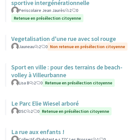
sportive intergénérationnelle
Periscolaire Jean Jaurès
2
0
Retenue en présélection citoyenne
Vegetalisation d'une rue avec sol rouge
Jauneau
2
0
Non retenue en présélection citoyenne
Sport en ville : pour des terrains de beach-
volley à Villeurbanne
Lisa B
2
0
Retenue en présélection citoyenne
Le Parc Elie Wiesel arboré
DSC
2
0
Retenue en présélection citoyenne
La rue aux enfants !
Collectif d'habitant.e.s TZC Les Brosses
1
0