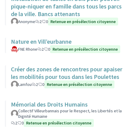
pique-niquer en famille dans tous les parcs
de la ville. Bancs attenants
Anonyme
2
0
Retenue en présélection citoyenne
Nature en Vill’eurbanne
FNE Rhone
2
0
Retenue en présélection citoyenne
Créer des zones de rencontres pour apaiser
les mobilités pour tous dans les Poulettes
Lamfou
2
0
Retenue en présélection citoyenne
Mémorial des Droits Humains
Collectif Villeurbannais pour le Respect, les Libertés et la
Dignité Humaine
2
0
Retenue en présélection citoyenne