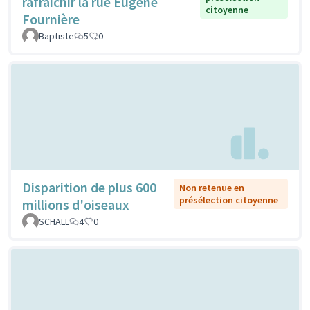
rafraichir la rue Eugène
citoyenne
Fournière
Baptiste
5
0
Disparition de plus 600
Non retenue en
présélection citoyenne
millions d'oiseaux
SCHALL
4
0