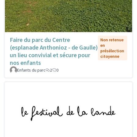
Faire du parc du Centre
Non retenue
en
(esplanade Anthonioz - de Gaulle)
présélection
un lieu convivial et sécure pour
citoyenne
nos enfants
Enfants du parc
2
0