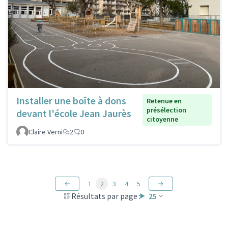
Installer une boîte à dons
Retenue en
présélection
devant l'école Jean Jaurès
citoyenne
Claire Verni
2
0
1
2
3
4
5
Résultats par page :
25