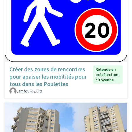
Créer des zones de rencontres
Retenue en
présélection
pour apaiser les mobilités pour
citoyenne
tous dans les Poulettes
Lamfou
2
0