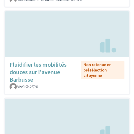
Fluidifier les mobilités
Non retenue en
présélection
douces sur l'avenue
citoyenne
Barbusse
MASI
2
0