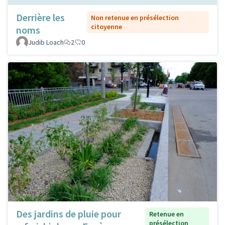
Derrière les
Non retenue en présélection
citoyenne
noms
Judib Loach
2
0
Des jardins de pluie pour
Retenue en
présélection