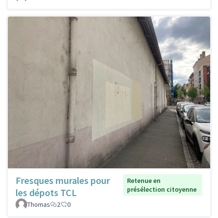
Fresques murales pour
Retenue en
présélection citoyenne
les dépots TCL
Thomas
2
0