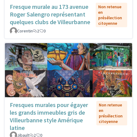
Fresque murale au 173 avenue
Non retenue
en
Roger Salengro représentant
présélection
quelques clubs de Villeurbanne
citoyenne
Corentin
2
0
Fresques murales pour égayer
Non retenue
en
les grands immeubles gris de
présélection
Villeurbanne style Amérique
citoyenne
latine
Jibault
2
0