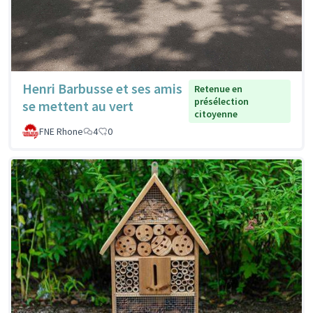
Henri Barbusse et ses amis
Retenue en
présélection
se mettent au vert
citoyenne
FNE Rhone
4
0