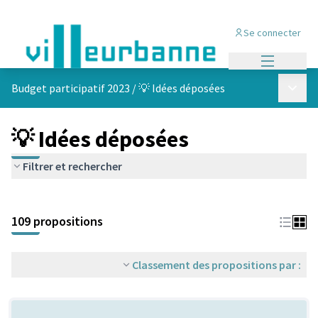
Se connecter
Menu princi
Menu p
Budget participatif 2023
/
💡 Idées déposées
💡 Idées déposées
Filtrer et rechercher
Passer la carte
Leaflet
|
©
OpenStreetMap
contributors
L'élément suivant est une carte qui présente les éléments de cet
+
109 propositions
−
Classement des propositions par :