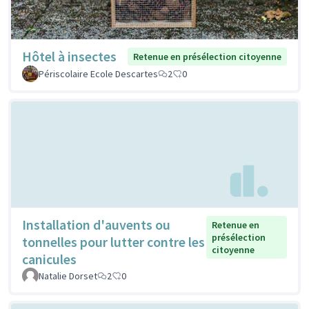
Hôtel à insectes
Retenue en présélection citoyenne
Périscolaire Ecole Descartes
2
0
Installation d'auvents ou
Retenue en
présélection
tonnelles pour lutter contre les
citoyenne
canicules
Natalie Dorset
2
0