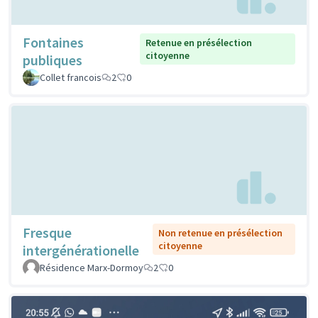
Fontaines
Retenue en présélection
citoyenne
publiques
Collet francois
2
0
Fresque
Non retenue en présélection
citoyenne
intergénérationelle
Résidence Marx-Dormoy
2
0