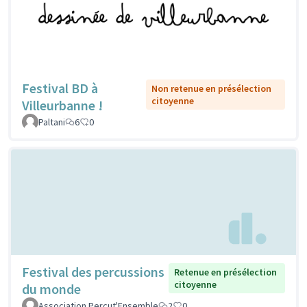
Festival BD à
Non retenue en présélection
citoyenne
Villeurbanne !
Paltani
6
0
Festival des percussions
Retenue en présélection
citoyenne
du monde
Association Percut'Ensemble
2
0