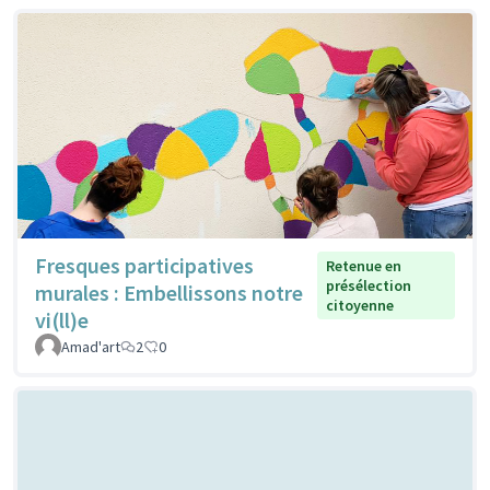
Fresques participatives
Retenue en
présélection
murales : Embellissons notre
citoyenne
vi(ll)e
Amad'art
2
0