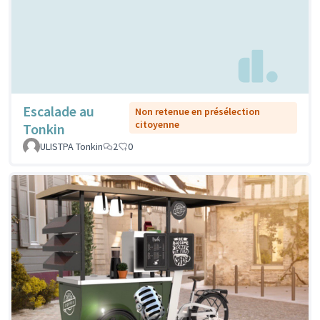
Escalade au
Non retenue en présélection
citoyenne
Tonkin
ULISTPA Tonkin
2
0