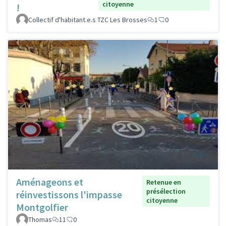
citoyenne
!
Collectif d'habitant.e.s TZC Les Brosses
1
0
Aménageons et
Retenue en
présélection
réinvestissons l'impasse
citoyenne
Montgolfier
Thomas
11
0