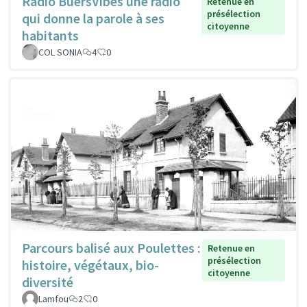
Radio BuersVibes une radio
Retenue en
présélection
qui donne la parole à ses
citoyenne
habitants
COL SONIA
4
0
Parcours balisé aux Poulettes :
Retenue en
présélection
histoire, végétaux, bio-
citoyenne
diversité
Lamfou
2
0