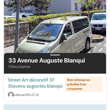
Street Art décoratif 37
Non retenue en
présélection
35avenu augustes blanqui
citoyenne
saferax79
2
0