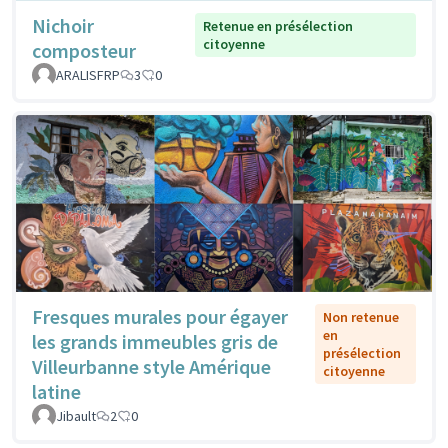
Nichoir
Retenue en présélection
citoyenne
composteur
ARALISFRP
3
0
Fresques murales pour égayer
Non retenue
en
les grands immeubles gris de
présélection
Villeurbanne style Amérique
citoyenne
latine
Jibault
2
0