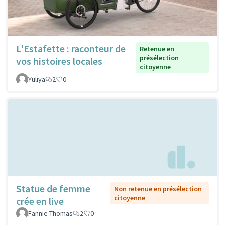
L'Estafette : raconteur de
Retenue en
présélection
vos histoires locales
citoyenne
Yuliya
2
0
Statue de femme
Non retenue en présélection
citoyenne
crée en live
Fannie Thomas
2
0