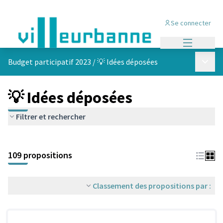
Se connecter
Menu princi
Menu p
Budget participatif 2023
/
💡 Idées déposées
💡 Idées déposées
Filtrer et rechercher
Passer la carte
Leaflet
|
©
OpenStreetMap
contributors
L'élément suivant est une carte qui présente les éléments de cet
+
109 propositions
−
Classement des propositions par :