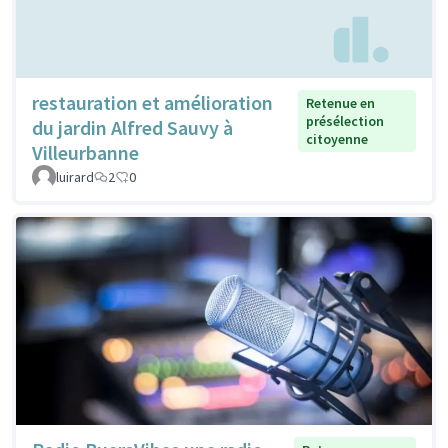
restauration et amélioration
Retenue en
présélection
du jardin Alfred Sauvy à
citoyenne
Villeurbanne
luirard
2
0