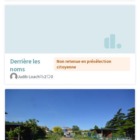
Derrière les
Non retenue en présélection
citoyenne
noms
Judib Loach
2
0