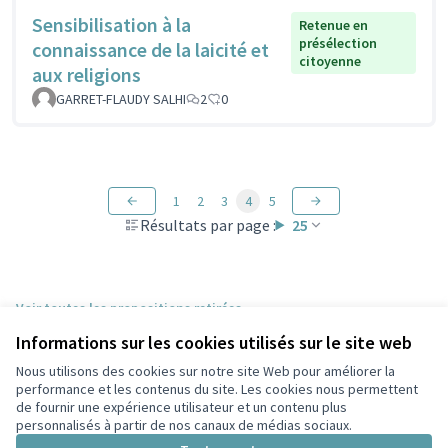
Sensibilisation à la
Retenue en
présélection
connaissance de la laicité et
citoyenne
aux religions
GARRET-FLAUDY SALHI
2
0
1
2
3
4
5
Résultats par page :
25
Voir toutes les propositions retirées
Informations sur les cookies utilisés sur le site web
Nous utilisons des cookies sur notre site Web pour améliorer la
Conditions d'utilisation
performance et les contenus du site. Les cookies nous permettent
Paramètres des cookies
de fournir une expérience utilisateur et un contenu plus
Participez Villeurbanne sur X
Participez Villeurbanne sur Facebook
Participez Villeurbanne sur Instagram
Participez Villeurbanne sur YouTube
personnalisés à partir de nos canaux de médias sociaux.
(Lien externe)
(Lien externe)
(Lien externe)
(Lien externe)