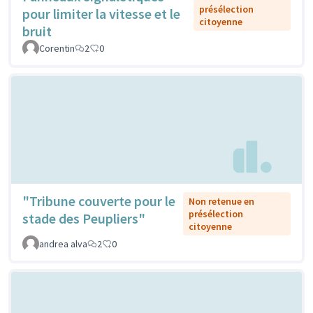
présélection
pour limiter la vitesse et le
citoyenne
bruit
Corentin
2
0
"Tribune couverte pour le
Non retenue en
présélection
stade des Peupliers"
citoyenne
andrea alva
2
0