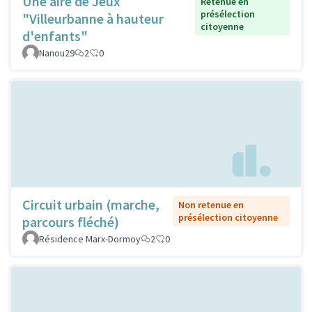
Une aire de Jeux
Retenue en
présélection
"Villeurbanne à hauteur
citoyenne
d'enfants"
Nanou29
2
0
Circuit urbain (marche,
Non retenue en
présélection citoyenne
parcours fléché)
Résidence Marx-Dormoy
2
0