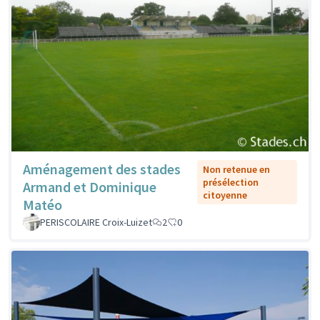
Aménagement des stades
Non retenue en
présélection
Armand et Dominique
citoyenne
Matéo
PERISCOLAIRE Croix-Luizet
2
0