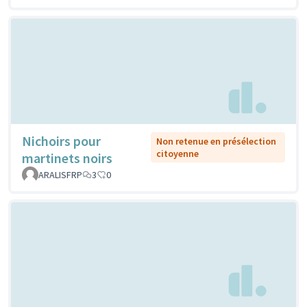
Nichoirs pour
Non retenue en présélection
citoyenne
martinets noirs
ARALISFRP
3
0