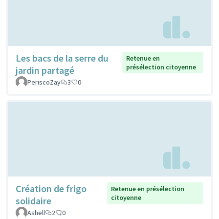
Les bacs de la serre du
Retenue en
présélection citoyenne
jardin partagé
PeriscoZay
3
0
Création de frigo
Retenue en présélection
citoyenne
solidaire
Ashell
2
0