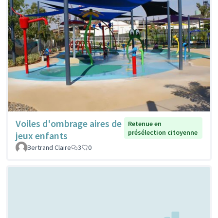
Voiles d'ombrage aires de
Retenue en
présélection citoyenne
jeux enfants
Bertrand Claire
3
0