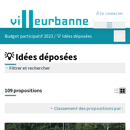
Se connecter
Menu princi
Menu p
Budget participatif 2023
/
💡 Idées déposées
💡 Idées déposées
Filtrer et rechercher
Passer la carte
Leaflet
|
©
OpenStreetMap
contributors
L'élément suivant est une carte qui présente les éléments de cet
+
109 propositions
−
Classement des propositions par :