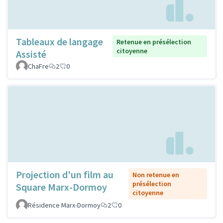
Tableaux de langage
Retenue en présélection
citoyenne
Assisté
ChaFre
2
0
Projection d'un film au
Non retenue en
présélection
Square Marx-Dormoy
citoyenne
Résidence Marx-Dormoy
2
0