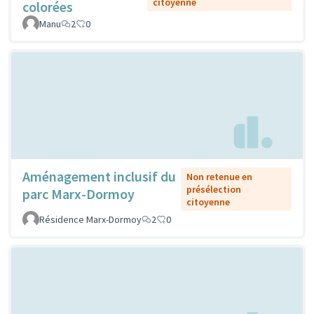
citoyenne
colorées
Manu
2
0
Aménagement inclusif du
Non retenue en
présélection
parc Marx-Dormoy
citoyenne
Résidence Marx-Dormoy
2
0