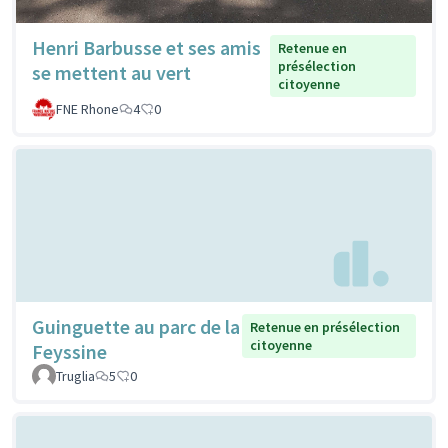
Henri Barbusse et ses amis
Retenue en
présélection
se mettent au vert
citoyenne
FNE Rhone
4
0
Guinguette au parc de la
Retenue en présélection
citoyenne
Feyssine
Truglia
5
0