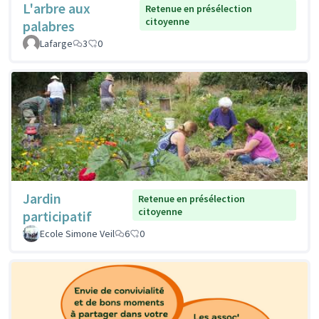
L'arbre aux
Retenue en présélection
citoyenne
palabres
Lafarge
3
0
Jardin
Retenue en présélection
citoyenne
participatif
Ecole Simone Veil
6
0