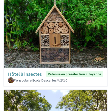
Hôtel à insectes
Retenue en présélection citoyenne
Périscolaire Ecole Descartes
2
0