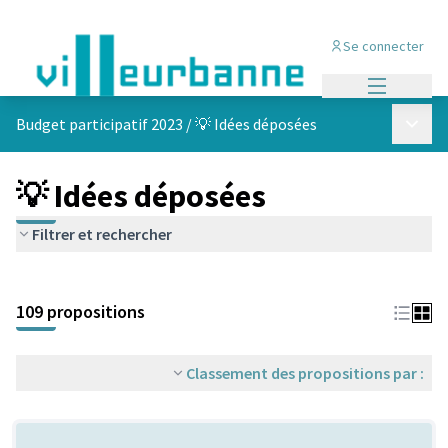
Se connecter
Menu princi
Menu p
Budget participatif 2023
/
💡 Idées déposées
💡 Idées déposées
Filtrer et rechercher
Passer la carte
Leaflet
|
©
OpenStreetMap
contributors
L'élément suivant est une carte qui présente les éléments de cet
+
109 propositions
−
Classement des propositions par :