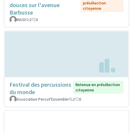
présélection
douces sur l'avenue
citoyenne
Barbusse
MASI
2
0
Festival des percussions
Retenue en présélection
citoyenne
du monde
Association Percut'Ensemble
2
0