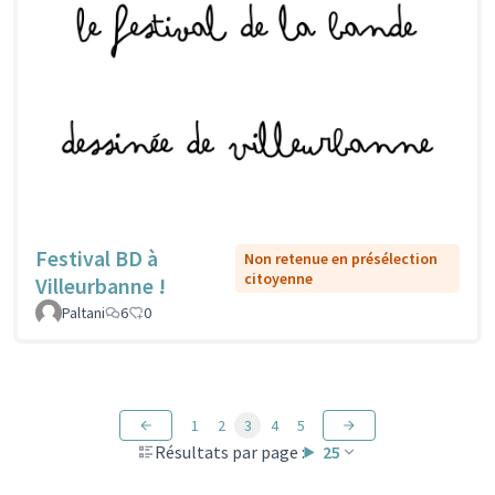
Festival BD à
Non retenue en présélection
citoyenne
Villeurbanne !
Paltani
6
0
1
2
3
4
5
Résultats par page :
25