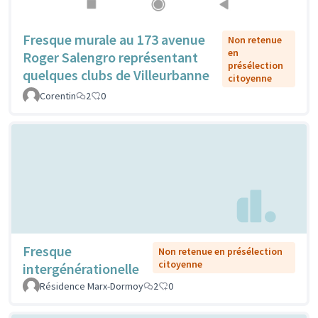
Fresque murale au 173 avenue
Non retenue
en
Roger Salengro représentant
présélection
quelques clubs de Villeurbanne
citoyenne
Corentin
2
0
Fresque
Non retenue en présélection
citoyenne
intergénérationelle
Résidence Marx-Dormoy
2
0