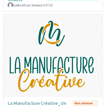
Collectif Les Strauss
3
0
La Manufacture Créative_Un
Non retenue