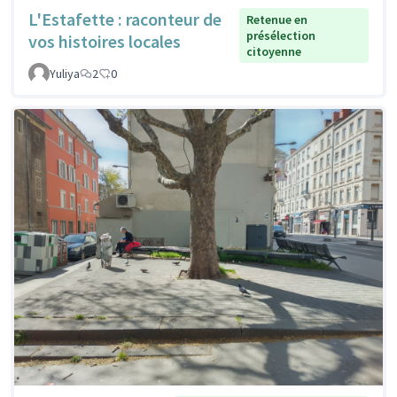
L'Estafette : raconteur de
Retenue en
présélection
vos histoires locales
citoyenne
Yuliya
2
0