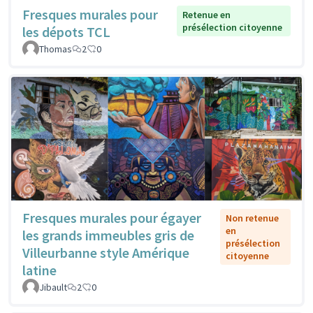
Fresques murales pour
Retenue en
présélection citoyenne
les dépots TCL
Thomas
2
0
Fresques murales pour égayer
Non retenue
en
les grands immeubles gris de
présélection
Villeurbanne style Amérique
citoyenne
latine
Jibault
2
0