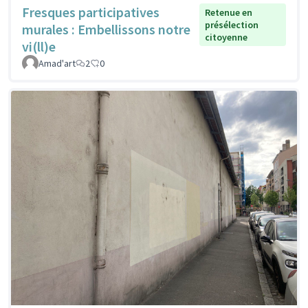
Fresques participatives
Retenue en
présélection
murales : Embellissons notre
citoyenne
vi(ll)e
Amad'art
2
0