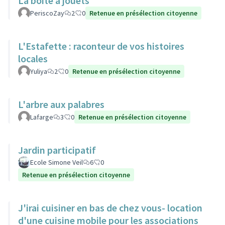
La boite à jouets
PeriscoZay
2
0
Retenue en présélection citoyenne
L'Estafette : raconteur de vos histoires
locales
Yuliya
2
0
Retenue en présélection citoyenne
L'arbre aux palabres
Lafarge
3
0
Retenue en présélection citoyenne
Jardin participatif
Ecole Simone Veil
6
0
Retenue en présélection citoyenne
J'irai cuisiner en bas de chez vous- location
d'une cuisine mobile pour les associations