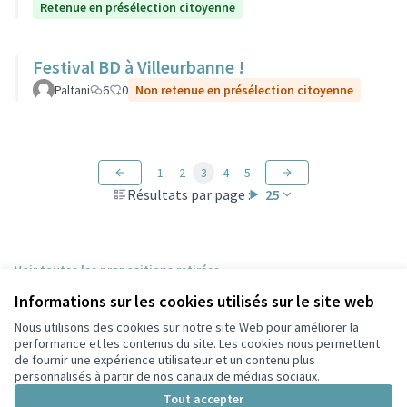
Retenue en présélection citoyenne
Festival BD à Villeurbanne !
Paltani
6
0
Non retenue en présélection citoyenne
1
2
3
4
5
Résultats par page :
25
Voir toutes les propositions retirées
Informations sur les cookies utilisés sur le site web
Nous utilisons des cookies sur notre site Web pour améliorer la
Conditions d'utilisation
performance et les contenus du site. Les cookies nous permettent
Paramètres des cookies
de fournir une expérience utilisateur et un contenu plus
Participez Villeurbanne sur X
Participez Villeurbanne sur Facebook
Participez Villeurbanne sur Instagram
Participez Villeurbanne sur YouTube
personnalisés à partir de nos canaux de médias sociaux.
(Lien externe)
(Lien externe)
(Lien externe)
(Lien externe)
Tout accepter