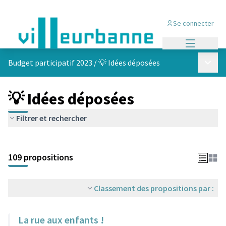
Se connecter
Menu princi
Menu p
Budget participatif 2023
/
💡 Idées déposées
💡 Idées déposées
Filtrer et rechercher
Passer la carte
Leaflet
|
©
OpenStreetMap
contributors
L'élément suivant est une carte qui présente les éléments de cet
+
109 propositions
−
Classement des propositions par :
La rue aux enfants !