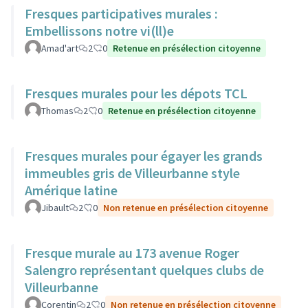
Fresques participatives murales :
Embellissons notre vi(ll)e
Amad'art
2
0
Retenue en présélection citoyenne
Fresques murales pour les dépots TCL
Thomas
2
0
Retenue en présélection citoyenne
Fresques murales pour égayer les grands
immeubles gris de Villeurbanne style
Amérique latine
Jibault
2
0
Non retenue en présélection citoyenne
Fresque murale au 173 avenue Roger
Salengro représentant quelques clubs de
Villeurbanne
Corentin
2
0
Non retenue en présélection citoyenne