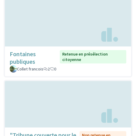
Fontaines
Retenue en présélection
citoyenne
publiques
Collet francois
2
0
"Tribune couverte pour le
Non retenue en