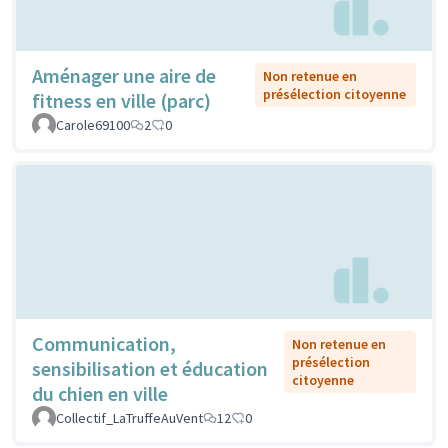
Aménager une aire de
Non retenue en
présélection citoyenne
fitness en ville (parc)
Carole69100
2
0
Communication,
Non retenue en
présélection
sensibilisation et éducation
citoyenne
du chien en ville
Collectif_LaTruffeAuVent
12
0