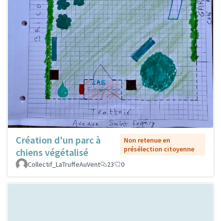
Création d'un parc à
Non retenue en
présélection citoyenne
chiens végétalisé
Collectif_LaTruffeAuVent
23
0