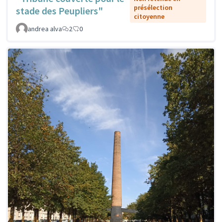
présélection
stade des Peupliers"
citoyenne
andrea alva
2
0