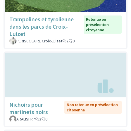
Trampolines et tyrolienne
Retenue en
présélection
dans les parcs de Croix-
citoyenne
Luizet
PERISCOLAIRE Croix-Luizet
2
0
Nichoirs pour
Non retenue en présélection
citoyenne
martinets noirs
ARALISFRP
3
0