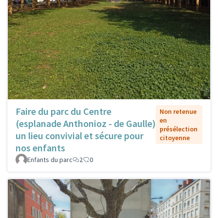
Faire du parc du Centre
Non retenue
en
(esplanade Anthonioz - de Gaulle)
présélection
un lieu convivial et sécure pour
citoyenne
nos enfants
Enfants du parc
2
0