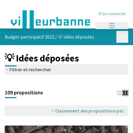
Se connecter
Menu princi
Menu p
Budget participatif 2023
/
💡 Idées déposées
💡 Idées déposées
Filtrer et rechercher
Passer la carte
Leaflet
|
©
OpenStreetMap
contributors
L'élément suivant est une carte qui présente les éléments de cet
+
109 propositions
−
Classement des propositions par :