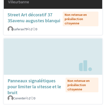
Street Art décoratif 37
Non retenue en
présélection
35avenu augustes blanqui
citoyenne
saferax79
2
0
Panneaux signalétiques
Non retenue en
présélection
pour limiter la vitesse et le
citoyenne
bruit
Corentin
2
0