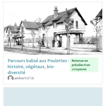
Parcours balisé aux Poulettes :
Retenue en
présélection
histoire, végétaux, bio-
citoyenne
diversité
Lamfou
2
0