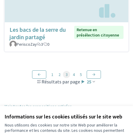
Les bacs de la serre du
Retenue en
présélection citoyenne
jardin partagé
PeriscoZay
3
0
1
2
3
4
5
Résultats par page :
25
Voir toutes les propositions retirées
Informations sur les cookies utilisés sur le site web
Nous utilisons des cookies sur notre site Web pour améliorer la
Conditions d'utilisation
performance et les contenus du site. Les cookies nous permettent
Paramètres des cookies