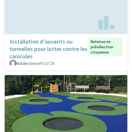
Installation d'auvents ou
Retenue en
présélection
tonnelles pour lutter contre les
citoyenne
canicules
Natalie Dorset
2
0