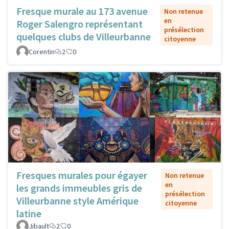
Fresque murale au 173 avenue
Non retenue
en
Roger Salengro représentant
présélection
quelques clubs de Villeurbanne
citoyenne
Corentin
2
0
Fresques murales pour égayer
Non retenue
en
les grands immeubles gris de
présélection
Villeurbanne style Amérique
citoyenne
latine
Jibault
2
0