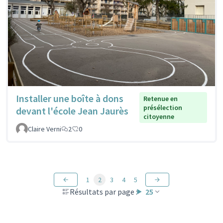
Installer une boîte à dons
Retenue en
présélection
devant l'école Jean Jaurès
citoyenne
Claire Verni
2
0
1
2
3
4
5
Résultats par page :
25