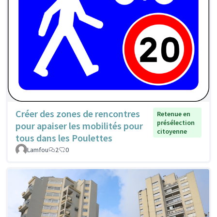
Créer des zones de rencontres
Retenue en
présélection
pour apaiser les mobilités pour
citoyenne
tous dans les Poulettes
Lamfou
2
0