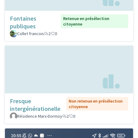
Fontaines
Retenue en présélection
citoyenne
publiques
Collet francois
2
0
Fresque
Non retenue en présélection
citoyenne
intergénérationelle
Résidence Marx-Dormoy
2
0