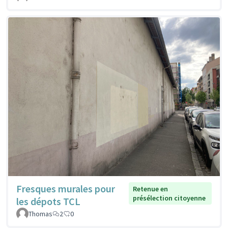
Fresques murales pour
Retenue en
présélection citoyenne
les dépots TCL
Thomas
2
0