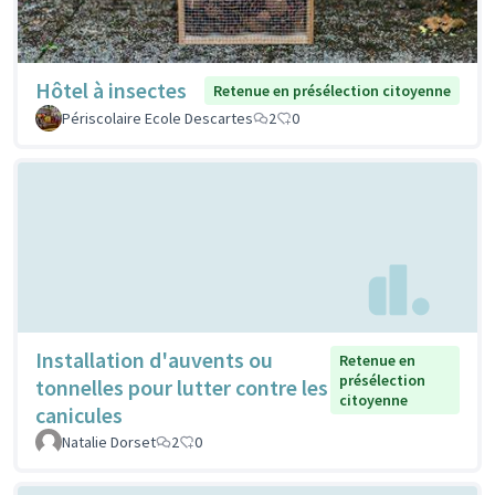
Hôtel à insectes
Retenue en présélection citoyenne
Périscolaire Ecole Descartes
2
0
Installation d'auvents ou
Retenue en
présélection
tonnelles pour lutter contre les
citoyenne
canicules
Natalie Dorset
2
0