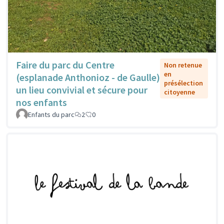
Faire du parc du Centre
Non retenue
en
(esplanade Anthonioz - de Gaulle)
présélection
un lieu convivial et sécure pour
citoyenne
nos enfants
Enfants du parc
2
0