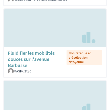
Fluidifier les mobilités
Non retenue en
présélection
douces sur l'avenue
citoyenne
Barbusse
MASI
2
0