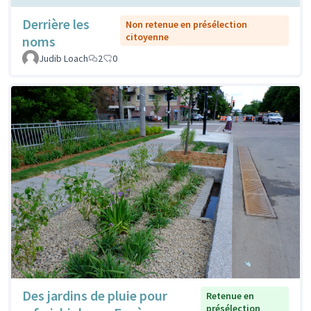
Derrière les
Non retenue en présélection
citoyenne
noms
Judib Loach
2
0
Des jardins de pluie pour
Retenue en
présélection