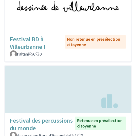
Festival BD à
Non retenue en présélection
citoyenne
Villeurbanne !
Paltani
6
0
Festival des percussions
Retenue en présélection
citoyenne
du monde
Association Percut'Ensemble
2
0