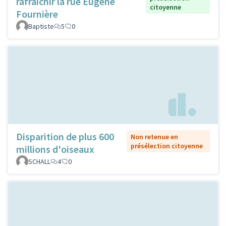
rafraichir la rue Eugène
citoyenne
Fournière
Baptiste
5
0
Disparition de plus 600
Non retenue en
présélection citoyenne
millions d'oiseaux
SCHALL
4
0