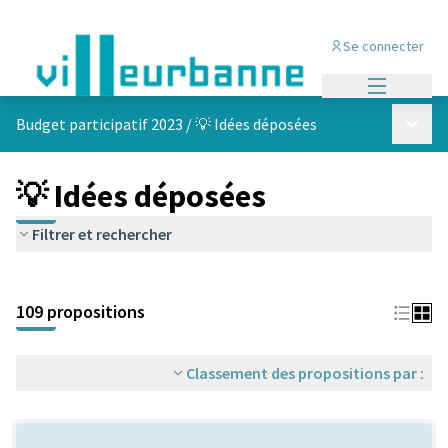
Se connecter
Menu princi
Menu p
Budget participatif 2023
/
💡 Idées déposées
💡 Idées déposées
Filtrer et rechercher
Passer la carte
Leaflet
|
©
OpenStreetMap
contributors
L'élément suivant est une carte qui présente les éléments de cet
+
109 propositions
−
Classement des propositions par :