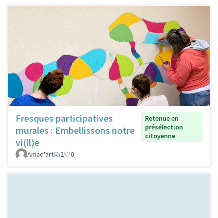
Fresques participatives
Retenue en
présélection
murales : Embellissons notre
citoyenne
vi(ll)e
Amad'art
2
0