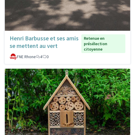
Henri Barbusse et ses amis
Retenue en
présélection
se mettent au vert
citoyenne
FNE Rhone
4
0