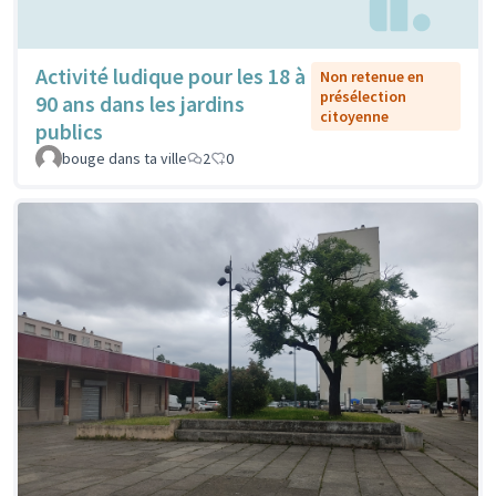
Activité ludique pour les 18 à
Non retenue en
présélection
90 ans dans les jardins
citoyenne
publics
bouge dans ta ville
2
0