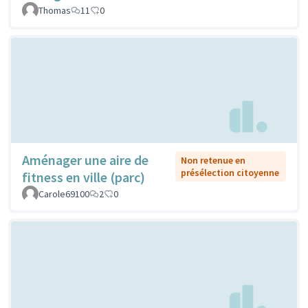
Thomas
11
0
Aménager une aire de
Non retenue en
présélection citoyenne
fitness en ville (parc)
Carole69100
2
0