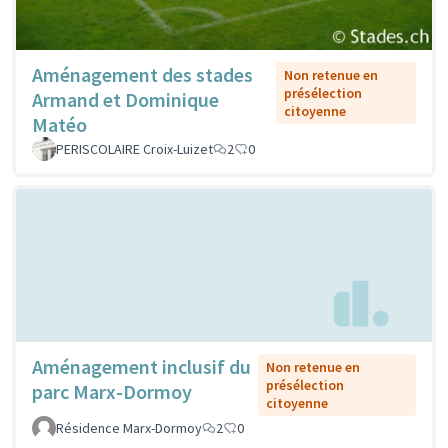
Aménagement des stades
Non retenue en
présélection
Armand et Dominique
citoyenne
Matéo
PERISCOLAIRE Croix-Luizet
2
0
Aménagement inclusif du
Non retenue en
présélection
parc Marx-Dormoy
citoyenne
Résidence Marx-Dormoy
2
0