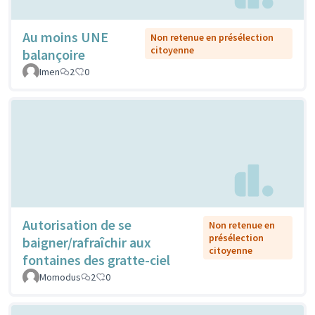
Au moins UNE
Non retenue en présélection
citoyenne
balançoire
Imen
2
0
Autorisation de se
Non retenue en
présélection
baigner/rafraîchir aux
citoyenne
fontaines des gratte-ciel
Momodus
2
0