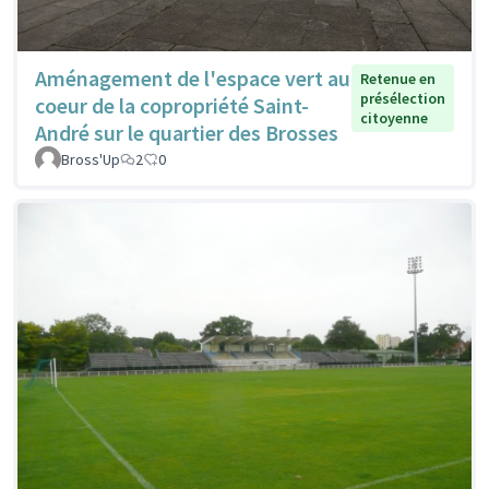
Aménagement de l'espace vert au
Retenue en
présélection
coeur de la copropriété Saint-
citoyenne
André sur le quartier des Brosses
Bross'Up
2
0