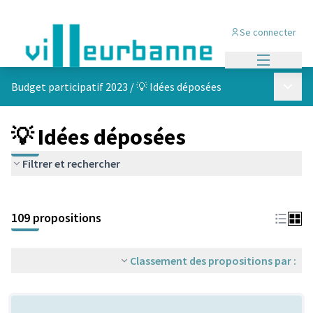
Se connecter
Menu princi
Menu p
Budget participatif 2023
/
💡 Idées déposées
💡 Idées déposées
Filtrer et rechercher
Passer la carte
Leaflet
|
©
OpenStreetMap
contributors
L'élément suivant est une carte qui présente les éléments de cet
+
109 propositions
−
Classement des propositions par :