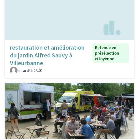
restauration et amélioration
Retenue en
présélection
du jardin Alfred Sauvy à
citoyenne
Villeurbanne
luirard
2
0