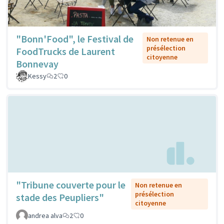
"Bonn'Food", le Festival de
Non retenue en
présélection
FoodTrucks de Laurent
citoyenne
Bonnevay
Kessy
2
0
"Tribune couverte pour le
Non retenue en
présélection
stade des Peupliers"
citoyenne
andrea alva
2
0