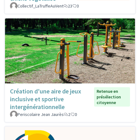
Collectif_LaTruffeAuVent
23
0
Création d'une aire de jeux
Retenue en
présélection
inclusive et sportive
citoyenne
intergénérationnelle
Periscolaire Jean Jaurès
2
0