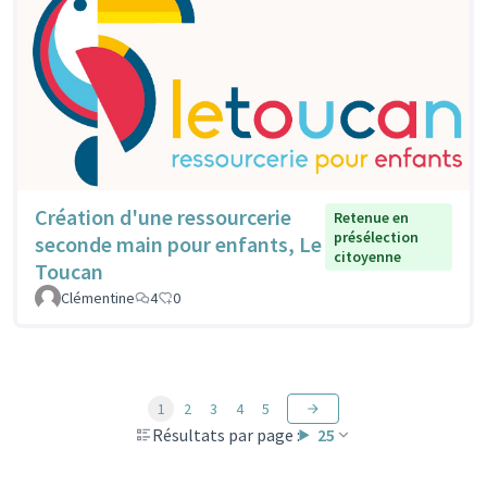
Création d'une ressourcerie
Retenue en
présélection
seconde main pour enfants, Le
citoyenne
Toucan
Clémentine
4
0
1
2
3
4
5
Résultats par page :
25