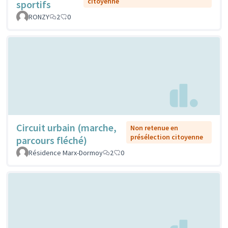
citoyenne
sportifs
RONZY
2
0
Circuit urbain (marche,
Non retenue en
présélection citoyenne
parcours fléché)
Résidence Marx-Dormoy
2
0