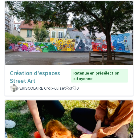
Création d'espaces
Retenue en présélection
citoyenne
Street Art
PERISCOLAIRE Croix-Luizet
3
0