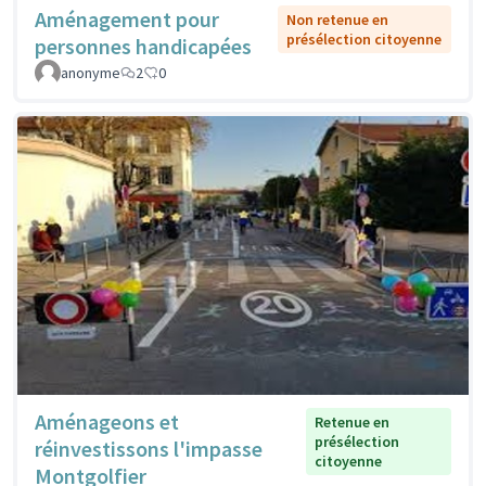
Aménagement pour
Non retenue en
présélection citoyenne
personnes handicapées
anonyme
2
0
Aménageons et
Retenue en
présélection
réinvestissons l'impasse
citoyenne
Montgolfier