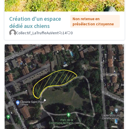
Création d'un espace
Non retenue en
présélection citoyenne
dédié aux chiens
Collectif_LaTruffeAuVent
14
0