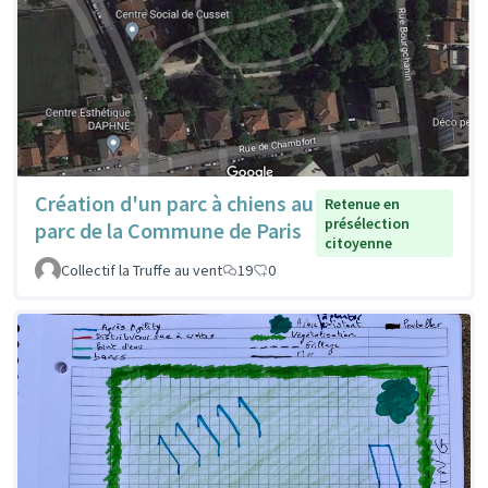
Création d'un parc à chiens au
Retenue en
présélection
parc de la Commune de Paris
citoyenne
Collectif la Truffe au vent
19
0