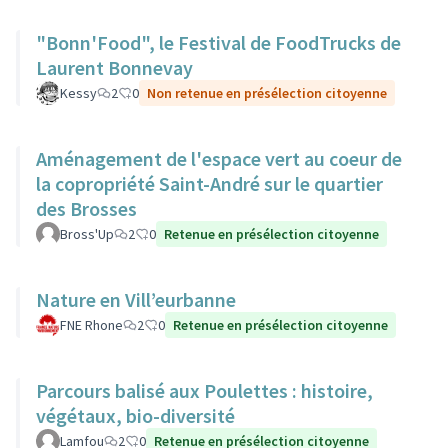
"Bonn'Food", le Festival de FoodTrucks de
Laurent Bonnevay
Kessy
2
0
Non retenue en présélection citoyenne
Aménagement de l'espace vert au coeur de
la copropriété Saint-André sur le quartier
des Brosses
Bross'Up
2
0
Retenue en présélection citoyenne
Nature en Vill’eurbanne
FNE Rhone
2
0
Retenue en présélection citoyenne
Parcours balisé aux Poulettes : histoire,
végétaux, bio-diversité
Lamfou
2
0
Retenue en présélection citoyenne