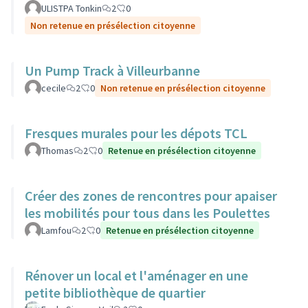
ULISTPA Tonkin
2
0
Non retenue en présélection citoyenne
Un Pump Track à Villeurbanne
cecile
2
0
Non retenue en présélection citoyenne
Fresques murales pour les dépots TCL
Thomas
2
0
Retenue en présélection citoyenne
Créer des zones de rencontres pour apaiser
les mobilités pour tous dans les Poulettes
Lamfou
2
0
Retenue en présélection citoyenne
Rénover un local et l'aménager en une
petite bibliothèque de quartier