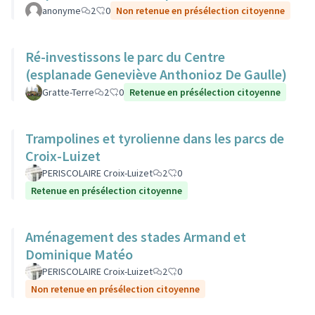
anonyme
2
0
Non retenue en présélection citoyenne
Ré-investissons le parc du Centre
(esplanade Geneviève Anthonioz De Gaulle)
Gratte-Terre
2
0
Retenue en présélection citoyenne
Trampolines et tyrolienne dans les parcs de
Croix-Luizet
PERISCOLAIRE Croix-Luizet
2
0
Retenue en présélection citoyenne
Aménagement des stades Armand et
Dominique Matéo
PERISCOLAIRE Croix-Luizet
2
0
Non retenue en présélection citoyenne