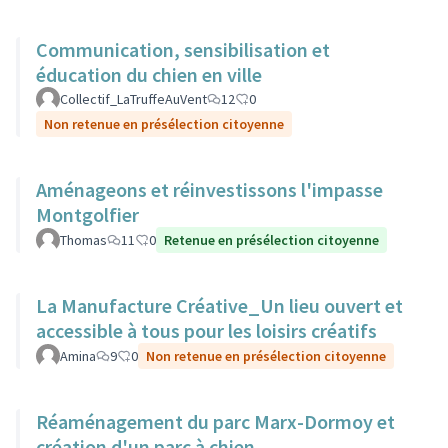
Communication, sensibilisation et
éducation du chien en ville
Collectif_LaTruffeAuVent
12
0
Non retenue en présélection citoyenne
Aménageons et réinvestissons l'impasse
Montgolfier
Thomas
11
0
Retenue en présélection citoyenne
La Manufacture Créative_Un lieu ouvert et
accessible à tous pour les loisirs créatifs
Amina
9
0
Non retenue en présélection citoyenne
Réaménagement du parc Marx-Dormoy et
création d'un parc à chien