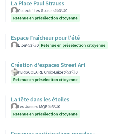
La Place Paul Strauss
Collectif Les Strauss
3
0
Retenue en présélection citoyenne
Espace Fraîcheur pour l'été
Lilou
3
0
Retenue en présélection citoyenne
Création d'espaces Street Art
PERISCOLAIRE Croix-Luizet
3
0
Retenue en présélection citoyenne
La tête dans les étoiles
Les Juniors MQB
3
0
Retenue en présélection citoyenne
Fresques participatives murales :