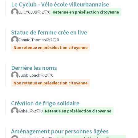
Le Cyclub - Vélo école villeurbannaise
LE CYCLUB
2
0
Retenue en présélection citoyenne
Statue de femme crée en live
Fannie Thomas
2
0
Non retenue en présélection citoyenne
Derrière les noms
Judib Loach
2
0
Non retenue en présélection citoyenne
Création de frigo solidaire
Ashell
2
0
Retenue en présélection citoyenne
Aménagement pour personnes âgées