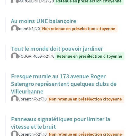
MARGUERITE
2
0
Retenue en présélection citoyenne
Au moins UNE balançoire
Imen
2
0
Non retenue en présélection citoyenne
Tout le monde doit pouvoir jardiner
NOUGAT4069
2
0
Retenue en présélection citoyenne
Fresque murale au 173 avenue Roger
Salengro représentant quelques clubs de
Villeurbanne
Corentin
2
0
Non retenue en présélection citoyenne
Panneaux signalétiques pour limiter la
vitesse et le bruit
Corentin
2
0
Non retenue en présélection citoyenne