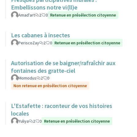
Embellissons notre vi(ll)e
Amad'art
2
0
Retenue en présélection citoyenne
Les cabanes à insectes
PeriscoZay
2
0
Retenue en présélection citoyenne
Autorisation de se baigner/rafraîchir aux
fontaines des gratte-ciel
Momodus
2
0
Non retenue en présélection citoyenne
L'Estafette : raconteur de vos histoires
locales
Yuliya
2
0
Retenue en présélection citoyenne