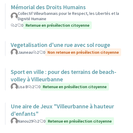
Mémorial des Droits Humains
Collectif Villeurbannais pour le Respect, les Libertés et la
Dignité Humaine
2
0
Retenue en présélection citoyenne
Vegetalisation d'une rue avec sol rouge
Jauneau
2
0
Non retenue en présélection citoyenne
Sport en ville : pour des terrains de beach-
volley à Villeurbanne
Lisa B
2
0
Retenue en présélection citoyenne
Une aire de Jeux "Villeurbanne à hauteur
d'enfants"
Nanou29
2
0
Retenue en présélection citoyenne