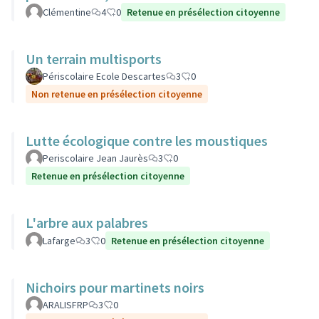
Clémentine
4
0
Retenue en présélection citoyenne
Un terrain multisports
Périscolaire Ecole Descartes
3
0
Non retenue en présélection citoyenne
Lutte écologique contre les moustiques
Periscolaire Jean Jaurès
3
0
Retenue en présélection citoyenne
L'arbre aux palabres
Lafarge
3
0
Retenue en présélection citoyenne
Nichoirs pour martinets noirs
ARALISFRP
3
0