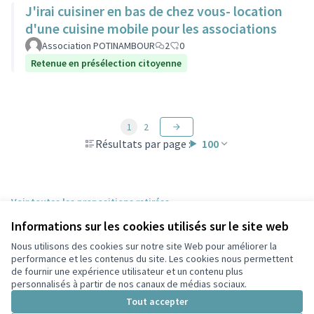
J'irai cuisiner en bas de chez vous- location
d'une cuisine mobile pour les associations
Association POTINAMBOUR
2
0
Retenue en présélection citoyenne
1
2
Résultats par page :
100
Voir toutes les propositions retirées
Informations sur les cookies utilisés sur le site web
Nous utilisons des cookies sur notre site Web pour améliorer la
Conditions d'utilisation
performance et les contenus du site. Les cookies nous permettent
Paramètres des cookies
de fournir une expérience utilisateur et un contenu plus
Participez Villeurbanne sur X
Participez Villeurbanne sur Facebook
Participez Villeurbanne sur Instagram
Participez Villeurbanne sur YouTube
personnalisés à partir de nos canaux de médias sociaux.
(Lien externe)
(Lien externe)
(Lien externe)
(Lien externe)
Tout accepter