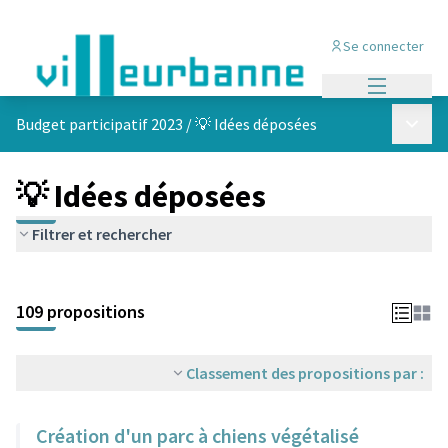
Se connecter
Menu princi
Menu p
Budget participatif 2023
/
💡 Idées déposées
💡 Idées déposées
Filtrer et rechercher
Passer la carte
Leaflet
|
©
OpenStreetMap
contributors
L'élément suivant est une carte qui présente les éléments de cet
+
109 propositions
−
Classement des propositions par :
Création d'un parc à chiens végétalisé