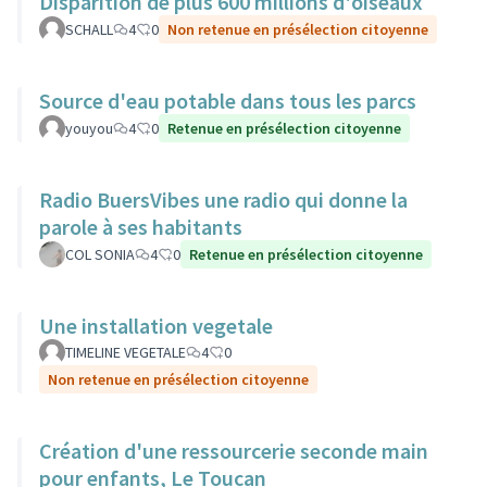
Disparition de plus 600 millions d'oiseaux
SCHALL
4
0
Non retenue en présélection citoyenne
Source d'eau potable dans tous les parcs
youyou
4
0
Retenue en présélection citoyenne
Radio BuersVibes une radio qui donne la
parole à ses habitants
COL SONIA
4
0
Retenue en présélection citoyenne
Une installation vegetale
TIMELINE VEGETALE
4
0
Non retenue en présélection citoyenne
Création d'une ressourcerie seconde main
pour enfants, Le Toucan